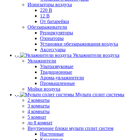
Ионизаторы воздуха
220 В
12 В
От батарейки
Обеззараживатели
Рециркуляторы
Озонаторы
Установки обеззараживания воздуха
Аксессуары
Увлажнители воздуха
Увлажнители
Ультразвуковые
Традиционные
Арома-увлажнители
Промышленные
Мойки воздуха
Мульти сплит системы
2 комнаты
3 комнаты
4 комнаты
5 комнат
до 8 комнат
Внутренние блоки мульти сплит систем
Настенные
Кассетные