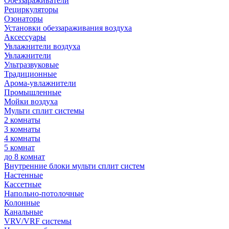
Обеззараживатели
Рециркуляторы
Озонаторы
Установки обеззараживания воздуха
Аксессуары
Увлажнители воздуха
Увлажнители
Ультразвуковые
Традиционные
Арома-увлажнители
Промышленные
Мойки воздуха
Мульти сплит системы
2 комнаты
3 комнаты
4 комнаты
5 комнат
до 8 комнат
Внутренние блоки мульти сплит систем
Настенные
Кассетные
Напольно-потолочные
Колонные
Канальные
VRV/VRF системы