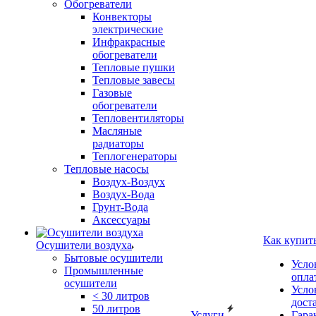
Обогреватели
Конвекторы
электрические
Инфракрасные
обогреватели
Тепловые пушки
Тепловые завесы
Газовые
обогреватели
Тепловентиляторы
Масляные
радиаторы
Теплогенераторы
Тепловые насосы
Воздух-Воздух
Воздух-Вода
Грунт-Вода
Аксессуары
Как купит
Осушители воздуха
Бытовые осушители
Усло
Промышленные
опла
осушители
Усло
< 30 литров
дост
50 литров
Услуги
Гара