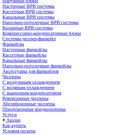
Наружные блоки
Настенные ВРВ системы
Кассетные ВРВ системы
Канальные ВРВ системы
Напольно-потолочные ВРВ системы
Колонные ВРВ системы
Компрессорно-конденсаторные блоки
Системы чиллер-фанкойл
Фанкойлы
Настенные фанкойлы
Кассетные фанкойлы
Канальные фанкойлы
Напольно-потолочные фанкойлы
Аксессуары для фанкойлов
Чиллеры
С воздушным охлаждением
С водяным охлаждением
С выносным конденсатором
Реверсивные чиллеры
Абсорбционные чиллеры
Прецизионные кондиционеры
Услуги
Акции
Как купить
Условия оплаты