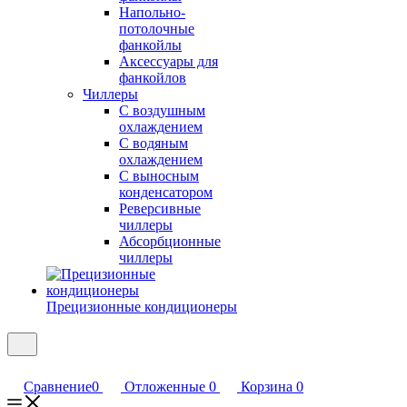
Напольно-
потолочные
фанкойлы
Аксессуары для
фанкойлов
Чиллеры
С воздушным
охлаждением
С водяным
охлаждением
С выносным
конденсатором
Реверсивные
чиллеры
Абсорбционные
чиллеры
Прецизионные кондиционеры
Сравнение
0
Отложенные
0
Корзина
0