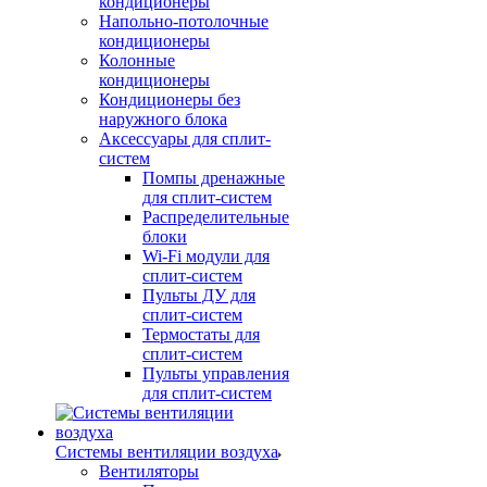
кондиционеры
Напольно-потолочные
кондиционеры
Колонные
кондиционеры
Кондиционеры без
наружного блока
Аксессуары для сплит-
систем
Помпы дренажные
для сплит-систем
Распределительные
блоки
Wi-Fi модули для
сплит-систем
Пульты ДУ для
сплит-систем
Термостаты для
сплит-систем
Пульты управления
для сплит-систем
Системы вентиляции воздуха
Вентиляторы