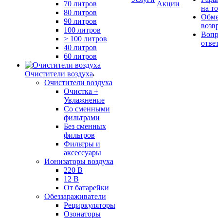
70 литров
Акции
на т
80 литров
Обме
90 литров
возв
100 литров
Вопр
> 100 литров
отве
40 литров
60 литров
Очистители воздуха
Очистители воздуха
Очистка +
Увлажнение
Cо сменными
фильтрами
Без сменных
фильтров
Фильтры и
аксессуары
Ионизаторы воздуха
220 В
12 В
От батарейки
Обеззараживатели
Рециркуляторы
Озонаторы