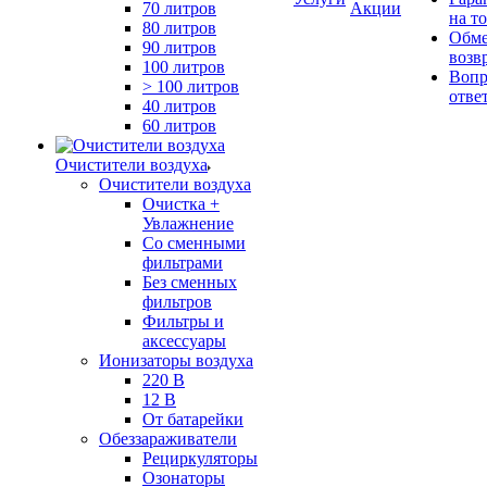
70 литров
Акции
на т
80 литров
Обме
90 литров
возв
100 литров
Вопр
> 100 литров
отве
40 литров
60 литров
Очистители воздуха
Очистители воздуха
Очистка +
Увлажнение
Cо сменными
фильтрами
Без сменных
фильтров
Фильтры и
аксессуары
Ионизаторы воздуха
220 В
12 В
От батарейки
Обеззараживатели
Рециркуляторы
Озонаторы