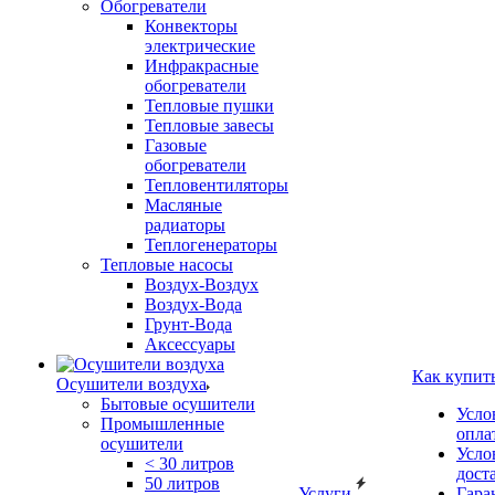
Обогреватели
Конвекторы
электрические
Инфракрасные
обогреватели
Тепловые пушки
Тепловые завесы
Газовые
обогреватели
Тепловентиляторы
Масляные
радиаторы
Теплогенераторы
Тепловые насосы
Воздух-Воздух
Воздух-Вода
Грунт-Вода
Аксессуары
Как купит
Осушители воздуха
Бытовые осушители
Усло
Промышленные
опла
осушители
Усло
< 30 литров
дост
50 литров
Услуги
Гара