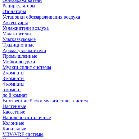
Обеззараживатели
Рециркуляторы
Озонаторы
Установки обеззараживания воздуха
Аксессуары
Увлажнители воздуха
Увлажнители
Ультразвуковые
Традиционные
Арома-увлажнители
Промышленные
Мойки воздуха
Мульти сплит системы
2 комнаты
3 комнаты
4 комнаты
5 комнат
до 8 комнат
Внутренние блоки мульти сплит систем
Настенные
Кассетные
Напольно-потолочные
Колонные
Канальные
VRV/VRF системы