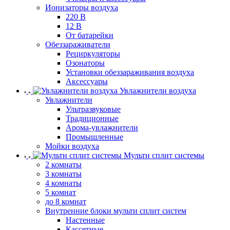
Ионизаторы воздуха
220 В
12 В
От батарейки
Обеззараживатели
Рециркуляторы
Озонаторы
Установки обеззараживания воздуха
Аксессуары
Увлажнители воздуха
Увлажнители
Ультразвуковые
Традиционные
Арома-увлажнители
Промышленные
Мойки воздуха
Мульти сплит системы
2 комнаты
3 комнаты
4 комнаты
5 комнат
до 8 комнат
Внутренние блоки мульти сплит систем
Настенные
Кассетные