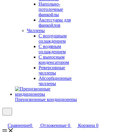
Напольно-
потолочные
фанкойлы
Аксессуары для
фанкойлов
Чиллеры
С воздушным
охлаждением
С водяным
охлаждением
С выносным
конденсатором
Реверсивные
чиллеры
Абсорбционные
чиллеры
Прецизионные кондиционеры
Сравнение
0
Отложенные
0
Корзина
0