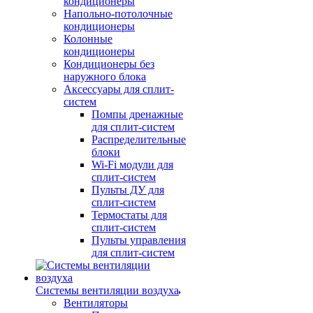
кондиционеры
Напольно-потолочные
кондиционеры
Колонные
кондиционеры
Кондиционеры без
наружного блока
Аксессуары для сплит-
систем
Помпы дренажные
для сплит-систем
Распределительные
блоки
Wi-Fi модули для
сплит-систем
Пульты ДУ для
сплит-систем
Термостаты для
сплит-систем
Пульты управления
для сплит-систем
Системы вентиляции воздуха
Вентиляторы