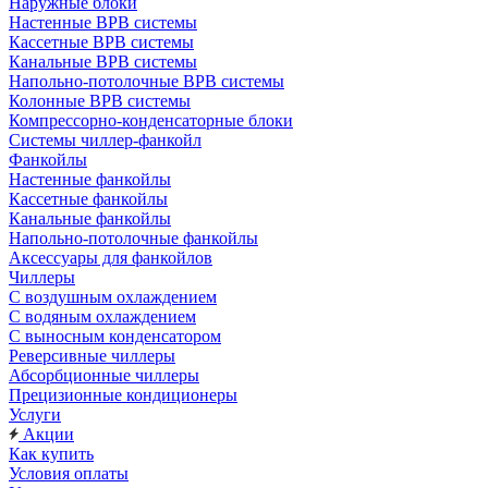
Наружные блоки
Настенные ВРВ системы
Кассетные ВРВ системы
Канальные ВРВ системы
Напольно-потолочные ВРВ системы
Колонные ВРВ системы
Компрессорно-конденсаторные блоки
Системы чиллер-фанкойл
Фанкойлы
Настенные фанкойлы
Кассетные фанкойлы
Канальные фанкойлы
Напольно-потолочные фанкойлы
Аксессуары для фанкойлов
Чиллеры
С воздушным охлаждением
С водяным охлаждением
С выносным конденсатором
Реверсивные чиллеры
Абсорбционные чиллеры
Прецизионные кондиционеры
Услуги
Акции
Как купить
Условия оплаты