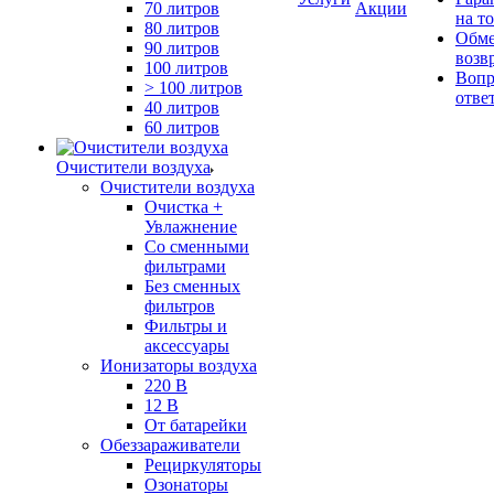
70 литров
Акции
на т
80 литров
Обме
90 литров
возв
100 литров
Вопр
> 100 литров
отве
40 литров
60 литров
Очистители воздуха
Очистители воздуха
Очистка +
Увлажнение
Cо сменными
фильтрами
Без сменных
фильтров
Фильтры и
аксессуары
Ионизаторы воздуха
220 В
12 В
От батарейки
Обеззараживатели
Рециркуляторы
Озонаторы