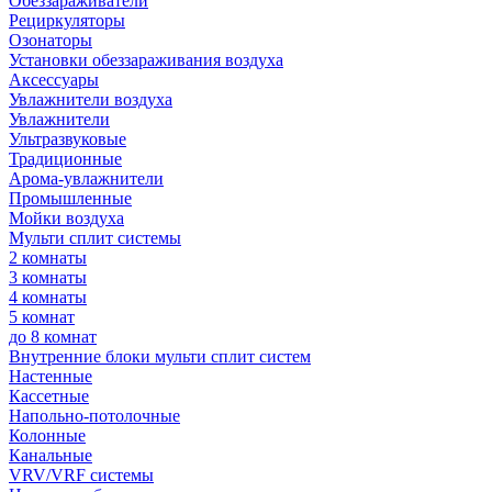
Обеззараживатели
Рециркуляторы
Озонаторы
Установки обеззараживания воздуха
Аксессуары
Увлажнители воздуха
Увлажнители
Ультразвуковые
Традиционные
Арома-увлажнители
Промышленные
Мойки воздуха
Мульти сплит системы
2 комнаты
3 комнаты
4 комнаты
5 комнат
до 8 комнат
Внутренние блоки мульти сплит систем
Настенные
Кассетные
Напольно-потолочные
Колонные
Канальные
VRV/VRF системы