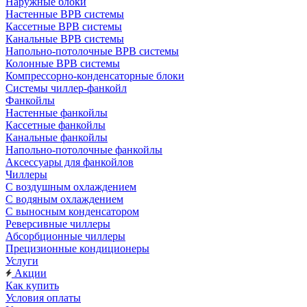
Наружные блоки
Настенные ВРВ системы
Кассетные ВРВ системы
Канальные ВРВ системы
Напольно-потолочные ВРВ системы
Колонные ВРВ системы
Компрессорно-конденсаторные блоки
Системы чиллер-фанкойл
Фанкойлы
Настенные фанкойлы
Кассетные фанкойлы
Канальные фанкойлы
Напольно-потолочные фанкойлы
Аксессуары для фанкойлов
Чиллеры
С воздушным охлаждением
С водяным охлаждением
С выносным конденсатором
Реверсивные чиллеры
Абсорбционные чиллеры
Прецизионные кондиционеры
Услуги
Акции
Как купить
Условия оплаты