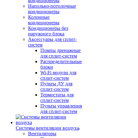
кондиционеры
Напольно-потолочные
кондиционеры
Колонные
кондиционеры
Кондиционеры без
наружного блока
Аксессуары для сплит-
систем
Помпы дренажные
для сплит-систем
Распределительные
блоки
Wi-Fi модули для
сплит-систем
Пульты ДУ для
сплит-систем
Термостаты для
сплит-систем
Пульты управления
для сплит-систем
Системы вентиляции воздуха
Вентиляторы