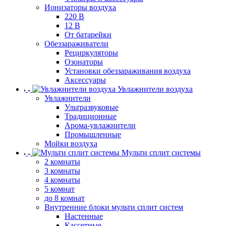
Ионизаторы воздуха
220 В
12 В
От батарейки
Обеззараживатели
Рециркуляторы
Озонаторы
Установки обеззараживания воздуха
Аксессуары
Увлажнители воздуха
Увлажнители
Ультразвуковые
Традиционные
Арома-увлажнители
Промышленные
Мойки воздуха
Мульти сплит системы
2 комнаты
3 комнаты
4 комнаты
5 комнат
до 8 комнат
Внутренние блоки мульти сплит систем
Настенные
Кассетные