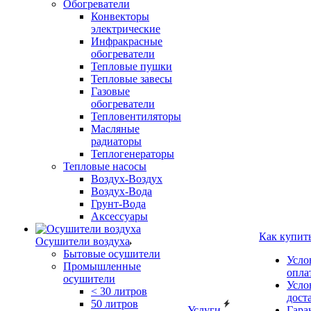
Обогреватели
Конвекторы
электрические
Инфракрасные
обогреватели
Тепловые пушки
Тепловые завесы
Газовые
обогреватели
Тепловентиляторы
Масляные
радиаторы
Теплогенераторы
Тепловые насосы
Воздух-Воздух
Воздух-Вода
Грунт-Вода
Аксессуары
Как купит
Осушители воздуха
Бытовые осушители
Усло
Промышленные
опла
осушители
Усло
< 30 литров
дост
50 литров
Услуги
Гара