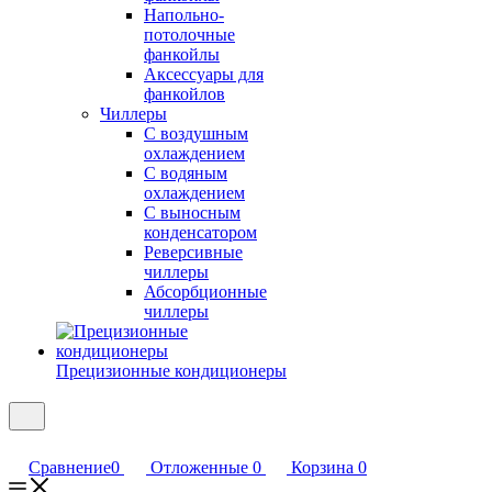
Напольно-
потолочные
фанкойлы
Аксессуары для
фанкойлов
Чиллеры
С воздушным
охлаждением
С водяным
охлаждением
С выносным
конденсатором
Реверсивные
чиллеры
Абсорбционные
чиллеры
Прецизионные кондиционеры
Сравнение
0
Отложенные
0
Корзина
0