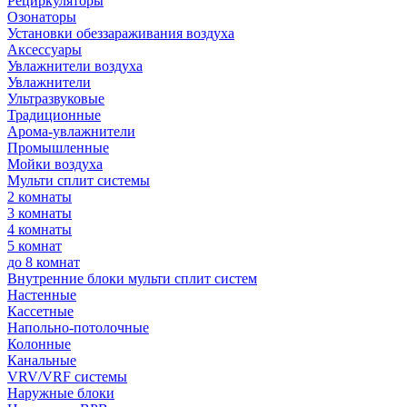
Рециркуляторы
Озонаторы
Установки обеззараживания воздуха
Аксессуары
Увлажнители воздуха
Увлажнители
Ультразвуковые
Традиционные
Арома-увлажнители
Промышленные
Мойки воздуха
Мульти сплит системы
2 комнаты
3 комнаты
4 комнаты
5 комнат
до 8 комнат
Внутренние блоки мульти сплит систем
Настенные
Кассетные
Напольно-потолочные
Колонные
Канальные
VRV/VRF системы
Наружные блоки