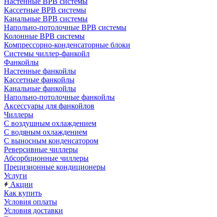
Настенные ВРВ системы
Кассетные ВРВ системы
Канальные ВРВ системы
Напольно-потолочные ВРВ системы
Колонные ВРВ системы
Компрессорно-конденсаторные блоки
Системы чиллер-фанкойл
Фанкойлы
Настенные фанкойлы
Кассетные фанкойлы
Канальные фанкойлы
Напольно-потолочные фанкойлы
Аксессуары для фанкойлов
Чиллеры
С воздушным охлаждением
С водяным охлаждением
С выносным конденсатором
Реверсивные чиллеры
Абсорбционные чиллеры
Прецизионные кондиционеры
Услуги
Акции
Как купить
Условия оплаты
Условия доставки