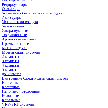
Обеззараживатели
Рециркуляторы
Озонаторы
Установки обеззараживания воздуха
Аксессуары
Увлажнители воздуха
Увлажнители
Ультразвуковые
Традиционные
Арома-увлажнители
Промышленные
Мойки воздуха
Мульти сплит системы
2 комнаты
3 комнаты
4 комнаты
5 комнат
до 8 комнат
Внутренние блоки мульти сплит систем
Настенные
Кассетные
Напольно-потолочные
Колонные
Канальные
VRV/VRF системы