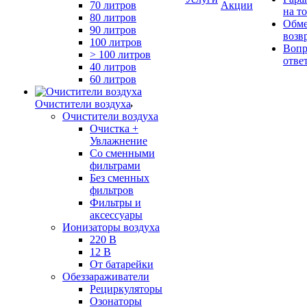
70 литров
Акции
на т
80 литров
Обме
90 литров
возв
100 литров
Вопр
> 100 литров
отве
40 литров
60 литров
Очистители воздуха
Очистители воздуха
Очистка +
Увлажнение
Cо сменными
фильтрами
Без сменных
фильтров
Фильтры и
аксессуары
Ионизаторы воздуха
220 В
12 В
От батарейки
Обеззараживатели
Рециркуляторы
Озонаторы