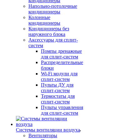
кондиционеры
Напольно-потолочные
кондиционеры
Колонные
кондиционеры
Кондиционеры без
наружного блока
Аксессуары для сплит-
систем
Помпы дренажные
для сплит-систем
Распределительные
блоки
Wi-Fi модули для
сплит-систем
Пульты ДУ для
сплит-систем
Термостаты для
сплит-систем
Пульты управления
для сплит-систем
Системы вентиляции воздуха
Вентиляторы