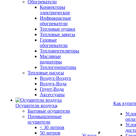
Обогреватели
Конвекторы
электрические
Инфракрасные
обогреватели
Тепловые пушки
Тепловые завесы
Газовые
обогреватели
Тепловентиляторы
Масляные
радиаторы
Теплогенераторы
Тепловые насосы
Воздух-Воздух
Воздух-Вода
Грунт-Вода
Аксессуары
Как купит
Осушители воздуха
Бытовые осушители
Усло
Промышленные
опла
осушители
Усло
< 30 литров
дост
50 литров
Услуги
Гара