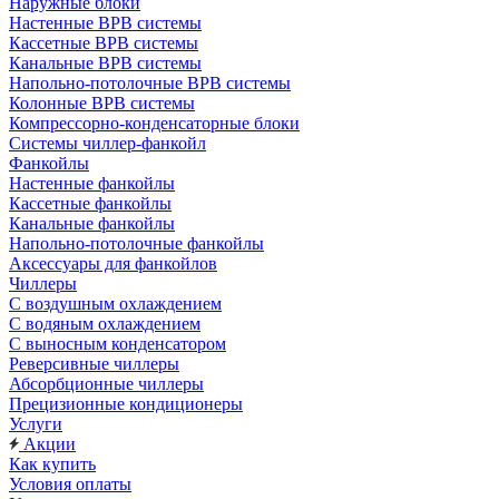
Наружные блоки
Настенные ВРВ системы
Кассетные ВРВ системы
Канальные ВРВ системы
Напольно-потолочные ВРВ системы
Колонные ВРВ системы
Компрессорно-конденсаторные блоки
Системы чиллер-фанкойл
Фанкойлы
Настенные фанкойлы
Кассетные фанкойлы
Канальные фанкойлы
Напольно-потолочные фанкойлы
Аксессуары для фанкойлов
Чиллеры
С воздушным охлаждением
С водяным охлаждением
С выносным конденсатором
Реверсивные чиллеры
Абсорбционные чиллеры
Прецизионные кондиционеры
Услуги
Акции
Как купить
Условия оплаты