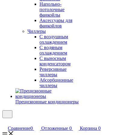
Напольно-
потолочные
фанкойлы
Аксессуары для
фанкойлов
Чиллеры
С воздушным
охлаждением
С водяным
охлаждением
С выносным
конденсатором
Реверсивные
чиллеры
Абсорбционные
чиллеры
Прецизионные кондиционеры
Сравнение
0
Отложенные
0
Корзина
0