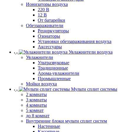
Ионизаторы воздуха
220 В
12 В
От батарейки
Обеззараживатели
Рециркуляторы
Озонаторы
Установки обеззараживания воздуха
Аксессуары
Увлажнители воздуха
Увлажнители
Ультразвуковые
Традиционные
Арома-увлажнители
Промышленные
Мойки воздуха
Мульти сплит системы
2 комнаты
3 комнаты
4 комнаты
5 комнат
до 8 комнат
Внутренние блоки мульти сплит систем
Настенные
Кассетные