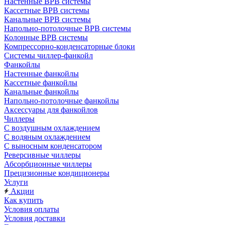
Настенные ВРВ системы
Кассетные ВРВ системы
Канальные ВРВ системы
Напольно-потолочные ВРВ системы
Колонные ВРВ системы
Компрессорно-конденсаторные блоки
Системы чиллер-фанкойл
Фанкойлы
Настенные фанкойлы
Кассетные фанкойлы
Канальные фанкойлы
Напольно-потолочные фанкойлы
Аксессуары для фанкойлов
Чиллеры
С воздушным охлаждением
С водяным охлаждением
С выносным конденсатором
Реверсивные чиллеры
Абсорбционные чиллеры
Прецизионные кондиционеры
Услуги
Акции
Как купить
Условия оплаты
Условия доставки