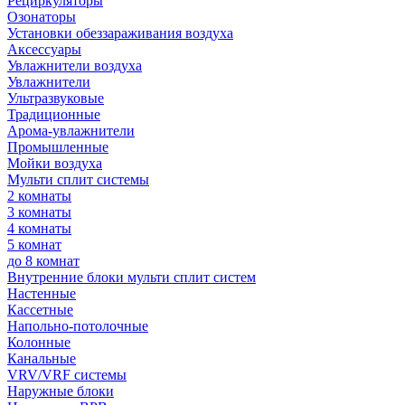
Рециркуляторы
Озонаторы
Установки обеззараживания воздуха
Аксессуары
Увлажнители воздуха
Увлажнители
Ультразвуковые
Традиционные
Арома-увлажнители
Промышленные
Мойки воздуха
Мульти сплит системы
2 комнаты
3 комнаты
4 комнаты
5 комнат
до 8 комнат
Внутренние блоки мульти сплит систем
Настенные
Кассетные
Напольно-потолочные
Колонные
Канальные
VRV/VRF системы
Наружные блоки