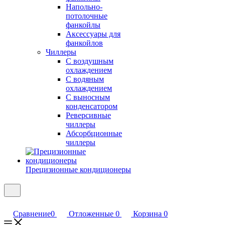
Напольно-
потолочные
фанкойлы
Аксессуары для
фанкойлов
Чиллеры
С воздушным
охлаждением
С водяным
охлаждением
С выносным
конденсатором
Реверсивные
чиллеры
Абсорбционные
чиллеры
Прецизионные кондиционеры
Сравнение
0
Отложенные
0
Корзина
0