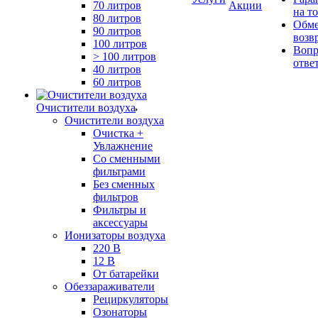
70 литров
Акции
на т
80 литров
Обме
90 литров
возв
100 литров
Вопр
> 100 литров
отве
40 литров
60 литров
Очистители воздуха
Очистители воздуха
Очистка +
Увлажнение
Cо сменными
фильтрами
Без сменных
фильтров
Фильтры и
аксессуары
Ионизаторы воздуха
220 В
12 В
От батарейки
Обеззараживатели
Рециркуляторы
Озонаторы