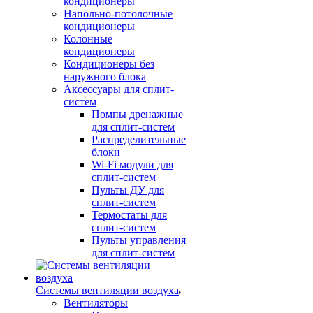
кондиционеры
Напольно-потолочные
кондиционеры
Колонные
кондиционеры
Кондиционеры без
наружного блока
Аксессуары для сплит-
систем
Помпы дренажные
для сплит-систем
Распределительные
блоки
Wi-Fi модули для
сплит-систем
Пульты ДУ для
сплит-систем
Термостаты для
сплит-систем
Пульты управления
для сплит-систем
Системы вентиляции воздуха
Вентиляторы