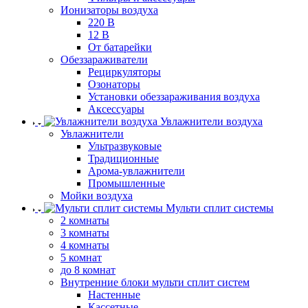
Ионизаторы воздуха
220 В
12 В
От батарейки
Обеззараживатели
Рециркуляторы
Озонаторы
Установки обеззараживания воздуха
Аксессуары
Увлажнители воздуха
Увлажнители
Ультразвуковые
Традиционные
Арома-увлажнители
Промышленные
Мойки воздуха
Мульти сплит системы
2 комнаты
3 комнаты
4 комнаты
5 комнат
до 8 комнат
Внутренние блоки мульти сплит систем
Настенные
Кассетные