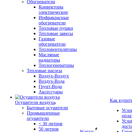
Обогреватели
Конвекторы
электрические
Инфракрасные
обогреватели
Тепловые пушки
Тепловые завесы
Газовые
обогреватели
Тепловентиляторы
Масляные
радиаторы
Теплогенераторы
Тепловые насосы
Воздух-Воздух
Воздух-Вода
Грунт-Вода
Аксессуары
Как купит
Осушители воздуха
Бытовые осушители
Усло
Промышленные
опла
осушители
Усло
< 30 литров
дост
50 литров
Услуги
Гара