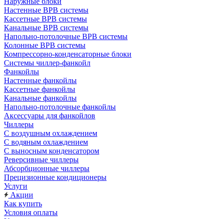
Наружные блоки
Настенные ВРВ системы
Кассетные ВРВ системы
Канальные ВРВ системы
Напольно-потолочные ВРВ системы
Колонные ВРВ системы
Компрессорно-конденсаторные блоки
Системы чиллер-фанкойл
Фанкойлы
Настенные фанкойлы
Кассетные фанкойлы
Канальные фанкойлы
Напольно-потолочные фанкойлы
Аксессуары для фанкойлов
Чиллеры
С воздушным охлаждением
С водяным охлаждением
С выносным конденсатором
Реверсивные чиллеры
Абсорбционные чиллеры
Прецизионные кондиционеры
Услуги
Акции
Как купить
Условия оплаты