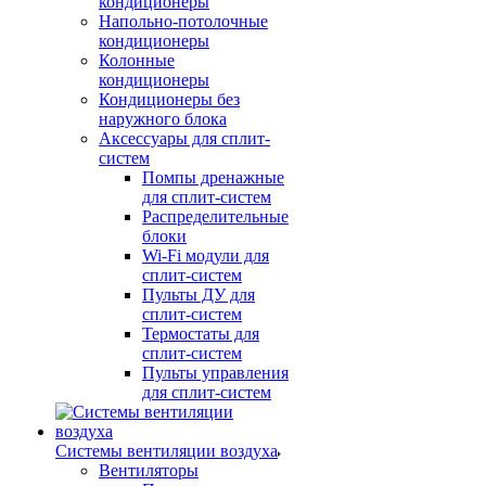
кондиционеры
Напольно-потолочные
кондиционеры
Колонные
кондиционеры
Кондиционеры без
наружного блока
Аксессуары для сплит-
систем
Помпы дренажные
для сплит-систем
Распределительные
блоки
Wi-Fi модули для
сплит-систем
Пульты ДУ для
сплит-систем
Термостаты для
сплит-систем
Пульты управления
для сплит-систем
Системы вентиляции воздуха
Вентиляторы