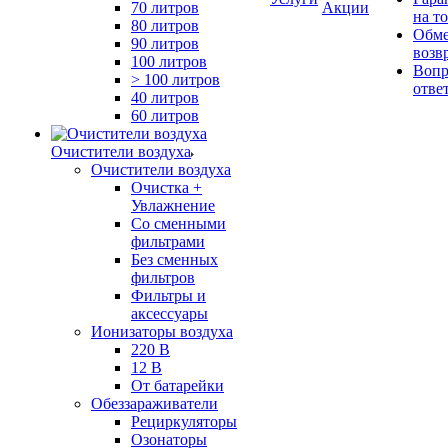
70 литров
Акции
на т
80 литров
Обме
90 литров
возв
100 литров
Вопр
> 100 литров
отве
40 литров
60 литров
Очистители воздуха
Очистители воздуха
Очистка +
Увлажнение
Cо сменными
фильтрами
Без сменных
фильтров
Фильтры и
аксессуары
Ионизаторы воздуха
220 В
12 В
От батарейки
Обеззараживатели
Рециркуляторы
Озонаторы