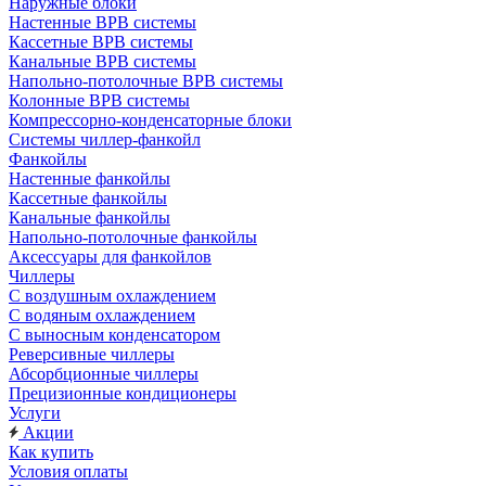
Наружные блоки
Настенные ВРВ системы
Кассетные ВРВ системы
Канальные ВРВ системы
Напольно-потолочные ВРВ системы
Колонные ВРВ системы
Компрессорно-конденсаторные блоки
Системы чиллер-фанкойл
Фанкойлы
Настенные фанкойлы
Кассетные фанкойлы
Канальные фанкойлы
Напольно-потолочные фанкойлы
Аксессуары для фанкойлов
Чиллеры
С воздушным охлаждением
С водяным охлаждением
С выносным конденсатором
Реверсивные чиллеры
Абсорбционные чиллеры
Прецизионные кондиционеры
Услуги
Акции
Как купить
Условия оплаты