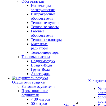
Обогреватели
Конвекторы
электрические
Инфракрасные
обогреватели
Тепловые пушки
Тепловые завесы
Газовые
обогреватели
Тепловентиляторы
Масляные
радиаторы
Теплогенераторы
Тепловые насосы
Воздух-Воздух
Воздух-Вода
Грунт-Вода
Аксессуары
Как купит
Осушители воздуха
Бытовые осушители
Усло
Промышленные
опла
осушители
Усло
< 30 литров
дост
50 литров
Услуги
Гара