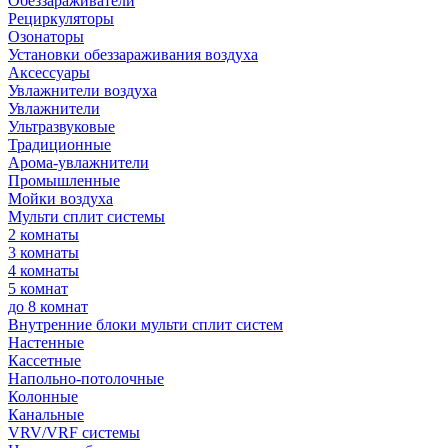
Обеззараживатели
Рециркуляторы
Озонаторы
Установки обеззараживания воздуха
Аксессуары
Увлажнители воздуха
Увлажнители
Ультразвуковые
Традиционные
Арома-увлажнители
Промышленные
Мойки воздуха
Мульти сплит системы
2 комнаты
3 комнаты
4 комнаты
5 комнат
до 8 комнат
Внутренние блоки мульти сплит систем
Настенные
Кассетные
Напольно-потолочные
Колонные
Канальные
VRV/VRF системы