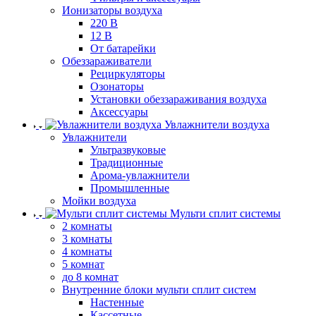
Ионизаторы воздуха
220 В
12 В
От батарейки
Обеззараживатели
Рециркуляторы
Озонаторы
Установки обеззараживания воздуха
Аксессуары
Увлажнители воздуха
Увлажнители
Ультразвуковые
Традиционные
Арома-увлажнители
Промышленные
Мойки воздуха
Мульти сплит системы
2 комнаты
3 комнаты
4 комнаты
5 комнат
до 8 комнат
Внутренние блоки мульти сплит систем
Настенные
Кассетные