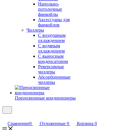
Напольно-
потолочные
фанкойлы
Аксессуары для
фанкойлов
Чиллеры
С воздушным
охлаждением
С водяным
охлаждением
С выносным
конденсатором
Реверсивные
чиллеры
Абсорбционные
чиллеры
Прецизионные кондиционеры
Сравнение
0
Отложенные
0
Корзина
0