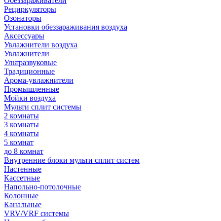
Обеззараживатели
Рециркуляторы
Озонаторы
Установки обеззараживания воздуха
Аксессуары
Увлажнители воздуха
Увлажнители
Ультразвуковые
Традиционные
Арома-увлажнители
Промышленные
Мойки воздуха
Мульти сплит системы
2 комнаты
3 комнаты
4 комнаты
5 комнат
до 8 комнат
Внутренние блоки мульти сплит систем
Настенные
Кассетные
Напольно-потолочные
Колонные
Канальные
VRV/VRF системы