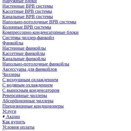
Наружные блоки
Настенные ВРВ системы
Кассетные ВРВ системы
Канальные ВРВ системы
Напольно-потолочные ВРВ системы
Колонные ВРВ системы
Компрессорно-конденсаторные блоки
Системы чиллер-фанкойл
Фанкойлы
Настенные фанкойлы
Кассетные фанкойлы
Канальные фанкойлы
Напольно-потолочные фанкойлы
Аксессуары для фанкойлов
Чиллеры
С воздушным охлаждением
С водяным охлаждением
С выносным конденсатором
Реверсивные чиллеры
Абсорбционные чиллеры
Прецизионные кондиционеры
Услуги
Акции
Как купить
Условия оплаты