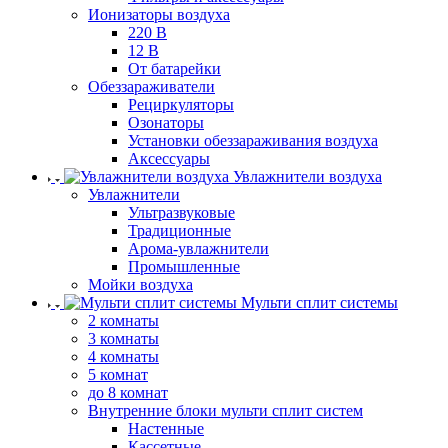
Ионизаторы воздуха
220 В
12 В
От батарейки
Обеззараживатели
Рециркуляторы
Озонаторы
Установки обеззараживания воздуха
Аксессуары
Увлажнители воздуха
Увлажнители
Ультразвуковые
Традиционные
Арома-увлажнители
Промышленные
Мойки воздуха
Мульти сплит системы
2 комнаты
3 комнаты
4 комнаты
5 комнат
до 8 комнат
Внутренние блоки мульти сплит систем
Настенные
Кассетные