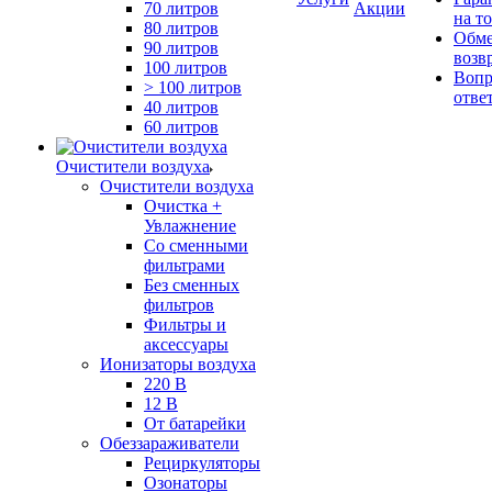
70 литров
Акции
на т
80 литров
Обме
90 литров
возв
100 литров
Вопр
> 100 литров
отве
40 литров
60 литров
Очистители воздуха
Очистители воздуха
Очистка +
Увлажнение
Cо сменными
фильтрами
Без сменных
фильтров
Фильтры и
аксессуары
Ионизаторы воздуха
220 В
12 В
От батарейки
Обеззараживатели
Рециркуляторы
Озонаторы