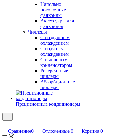
Напольно-
потолочные
фанкойлы
Аксессуары для
фанкойлов
Чиллеры
С воздушным
охлаждением
С водяным
охлаждением
С выносным
конденсатором
Реверсивные
чиллеры
Абсорбционные
чиллеры
Прецизионные кондиционеры
Сравнение
0
Отложенные
0
Корзина
0