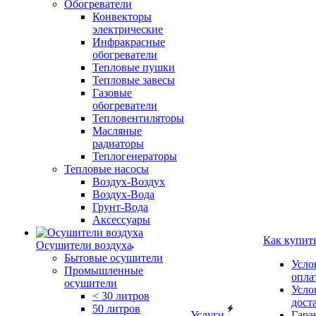
Обогреватели
Конвекторы
электрические
Инфракрасные
обогреватели
Тепловые пушки
Тепловые завесы
Газовые
обогреватели
Тепловентиляторы
Масляные
радиаторы
Теплогенераторы
Тепловые насосы
Воздух-Воздух
Воздух-Вода
Грунт-Вода
Аксессуары
Как купит
Осушители воздуха
Бытовые осушители
Усло
Промышленные
опла
осушители
Усло
< 30 литров
дост
50 литров
Услуги
Гара