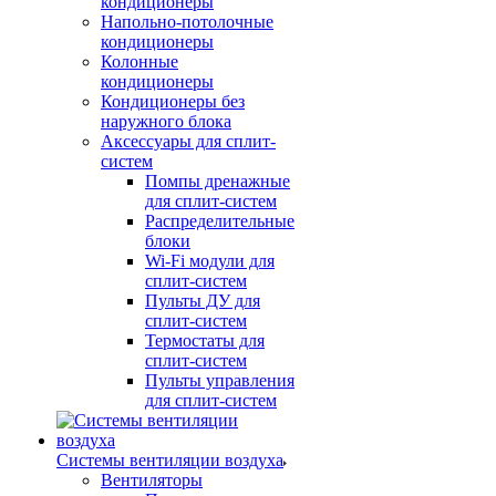
кондиционеры
Напольно-потолочные
кондиционеры
Колонные
кондиционеры
Кондиционеры без
наружного блока
Аксессуары для сплит-
систем
Помпы дренажные
для сплит-систем
Распределительные
блоки
Wi-Fi модули для
сплит-систем
Пульты ДУ для
сплит-систем
Термостаты для
сплит-систем
Пульты управления
для сплит-систем
Системы вентиляции воздуха
Вентиляторы