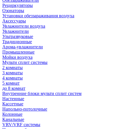
Обеззараживатели
Рециркуляторы
Озонаторы
Установки обеззараживания воздуха
Аксессуары
Увлажнители воздуха
Увлажнители
Ультразвуковые
Традиционные
Арома-увлажнители
Промышленные
Мойки воздуха
Мульти сплит системы
2 комнаты
3 комнаты
4 комнаты
5 комнат
до 8 комнат
Внутренние блоки мульти сплит систем
Настенные
Кассетные
Напольно-потолочные
Колонные
Канальные
VRV/VRF системы