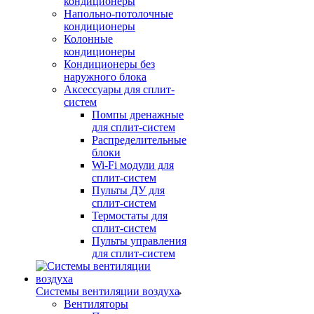
кондиционеры
Напольно-потолочные
кондиционеры
Колонные
кондиционеры
Кондиционеры без
наружного блока
Аксессуары для сплит-
систем
Помпы дренажные
для сплит-систем
Распределительные
блоки
Wi-Fi модули для
сплит-систем
Пульты ДУ для
сплит-систем
Термостаты для
сплит-систем
Пульты управления
для сплит-систем
Системы вентиляции воздуха
Вентиляторы