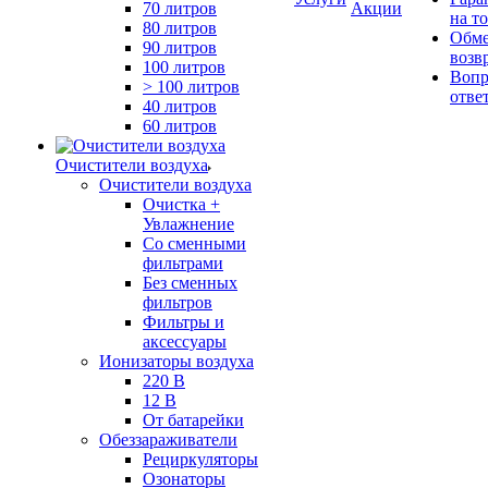
70 литров
Акции
на т
80 литров
Обме
90 литров
возв
100 литров
Вопр
> 100 литров
отве
40 литров
60 литров
Очистители воздуха
Очистители воздуха
Очистка +
Увлажнение
Cо сменными
фильтрами
Без сменных
фильтров
Фильтры и
аксессуары
Ионизаторы воздуха
220 В
12 В
От батарейки
Обеззараживатели
Рециркуляторы
Озонаторы