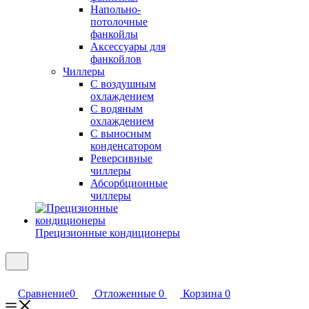
Напольно-
потолочные
фанкойлы
Аксессуары для
фанкойлов
Чиллеры
С воздушным
охлаждением
С водяным
охлаждением
С выносным
конденсатором
Реверсивные
чиллеры
Абсорбционные
чиллеры
Прецизионные кондиционеры
Сравнение
0
Отложенные
0
Корзина
0