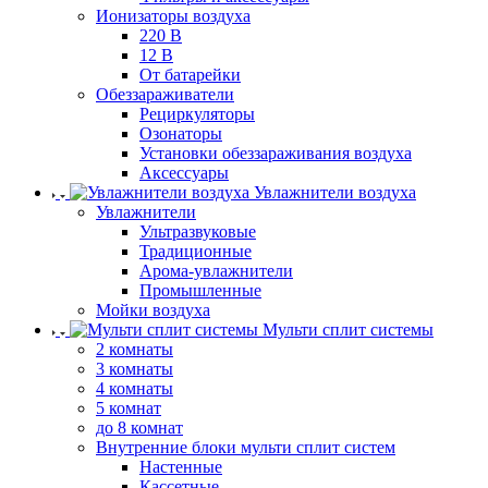
Ионизаторы воздуха
220 В
12 В
От батарейки
Обеззараживатели
Рециркуляторы
Озонаторы
Установки обеззараживания воздуха
Аксессуары
Увлажнители воздуха
Увлажнители
Ультразвуковые
Традиционные
Арома-увлажнители
Промышленные
Мойки воздуха
Мульти сплит системы
2 комнаты
3 комнаты
4 комнаты
5 комнат
до 8 комнат
Внутренние блоки мульти сплит систем
Настенные
Кассетные