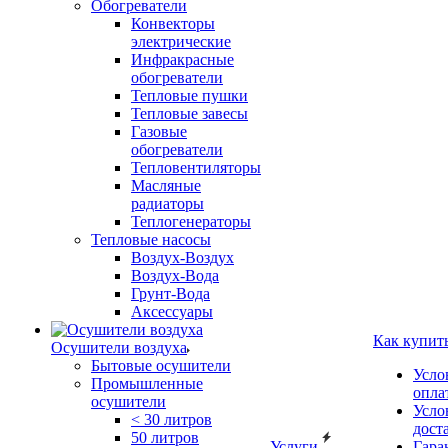
Обогреватели
Конвекторы
электрические
Инфракрасные
обогреватели
Тепловые пушки
Тепловые завесы
Газовые
обогреватели
Тепловентиляторы
Масляные
радиаторы
Теплогенераторы
Тепловые насосы
Воздух-Воздух
Воздух-Вода
Грунт-Вода
Аксессуары
Как купит
Осушители воздуха
Бытовые осушители
Усло
Промышленные
опла
осушители
Усло
< 30 литров
дост
50 литров
Услуги
Гара