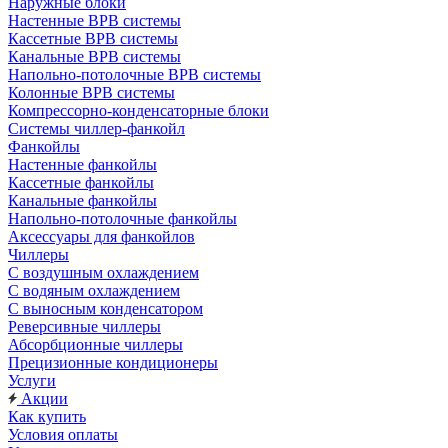
Наружные блоки
Настенные ВРВ системы
Кассетные ВРВ системы
Канальные ВРВ системы
Напольно-потолочные ВРВ системы
Колонные ВРВ системы
Компрессорно-конденсаторные блоки
Системы чиллер-фанкойл
Фанкойлы
Настенные фанкойлы
Кассетные фанкойлы
Канальные фанкойлы
Напольно-потолочные фанкойлы
Аксессуары для фанкойлов
Чиллеры
С воздушным охлаждением
С водяным охлаждением
С выносным конденсатором
Реверсивные чиллеры
Абсорбционные чиллеры
Прецизионные кондиционеры
Услуги
Акции
Как купить
Условия оплаты