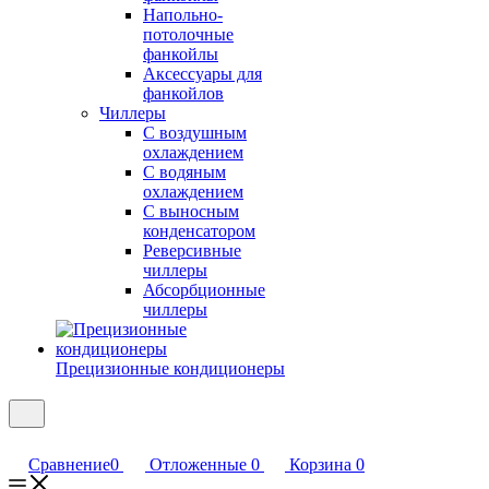
Напольно-
потолочные
фанкойлы
Аксессуары для
фанкойлов
Чиллеры
С воздушным
охлаждением
С водяным
охлаждением
С выносным
конденсатором
Реверсивные
чиллеры
Абсорбционные
чиллеры
Прецизионные кондиционеры
Сравнение
0
Отложенные
0
Корзина
0