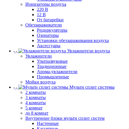
Ионизаторы воздуха
220 В
12 В
От батарейки
Обеззараживатели
Рециркуляторы
Озонаторы
Установки обеззараживания воздуха
Аксессуары
Увлажнители воздуха
Увлажнители
Ультразвуковые
Традиционные
Арома-увлажнители
Промышленные
Мойки воздуха
Мульти сплит системы
2 комнаты
3 комнаты
4 комнаты
5 комнат
до 8 комнат
Внутренние блоки мульти сплит систем
Настенные
Кассетные