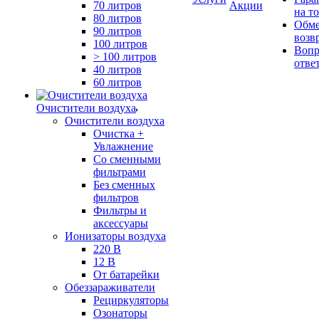
70 литров
Акции
на т
80 литров
Обме
90 литров
возв
100 литров
Вопр
> 100 литров
отве
40 литров
60 литров
Очистители воздуха
Очистители воздуха
Очистка +
Увлажнение
Cо сменными
фильтрами
Без сменных
фильтров
Фильтры и
аксессуары
Ионизаторы воздуха
220 В
12 В
От батарейки
Обеззараживатели
Рециркуляторы
Озонаторы