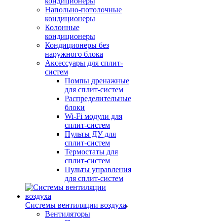
кондиционеры
Напольно-потолочные
кондиционеры
Колонные
кондиционеры
Кондиционеры без
наружного блока
Аксессуары для сплит-
систем
Помпы дренажные
для сплит-систем
Распределительные
блоки
Wi-Fi модули для
сплит-систем
Пульты ДУ для
сплит-систем
Термостаты для
сплит-систем
Пульты управления
для сплит-систем
Системы вентиляции воздуха
Вентиляторы