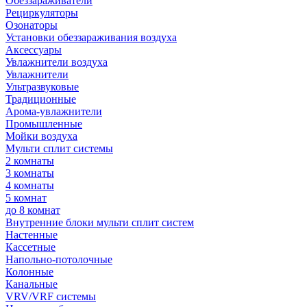
Обеззараживатели
Рециркуляторы
Озонаторы
Установки обеззараживания воздуха
Аксессуары
Увлажнители воздуха
Увлажнители
Ультразвуковые
Традиционные
Арома-увлажнители
Промышленные
Мойки воздуха
Мульти сплит системы
2 комнаты
3 комнаты
4 комнаты
5 комнат
до 8 комнат
Внутренние блоки мульти сплит систем
Настенные
Кассетные
Напольно-потолочные
Колонные
Канальные
VRV/VRF системы