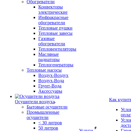
Обогреватели
Конвекторы
электрические
Инфракрасные
обогреватели
Тепловые пушки
Тепловые завесы
Газовые
обогреватели
Тепловентиляторы
Масляные
радиаторы
Теплогенераторы
Тепловые насосы
Воздух-Воздух
Воздух-Вода
Грунт-Вода
Аксессуары
Как купит
Осушители воздуха
Бытовые осушители
Усло
Промышленные
опла
осушители
Усло
< 30 литров
дост
50 литров
Услуги
Гара