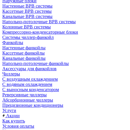
Наружные блоки
Настенные ВРВ системы
Кассетные ВРВ системы
Канальные ВРВ системы
Напольно-потолочные ВРВ системы
Колонные ВРВ системы
Компрессорно-конденсаторные блоки
Системы чиллер-фанкойл
Фанкойлы
Настенные фанкойлы
Кассетные фанкойлы
Канальные фанкойлы
Напольно-потолочные фанкойлы
Аксессуары для фанкойлов
Чиллеры
С воздушным охлаждением
С водяным охлаждением
С выносным конденсатором
Реверсивные чиллеры
Абсорбционные чиллеры
Прецизионные кондиционеры
Услуги
Акции
Как купить
Условия оплаты