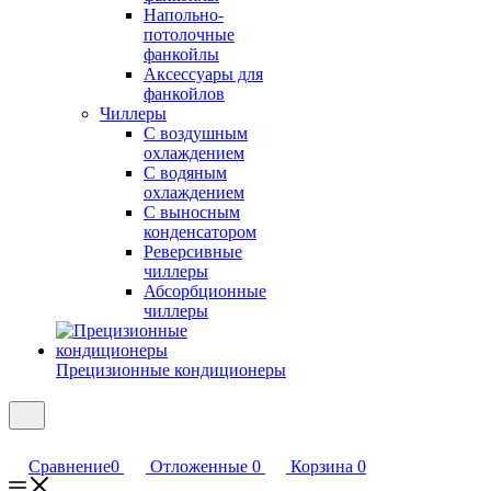
Напольно-
потолочные
фанкойлы
Аксессуары для
фанкойлов
Чиллеры
С воздушным
охлаждением
С водяным
охлаждением
С выносным
конденсатором
Реверсивные
чиллеры
Абсорбционные
чиллеры
Прецизионные кондиционеры
Сравнение
0
Отложенные
0
Корзина
0