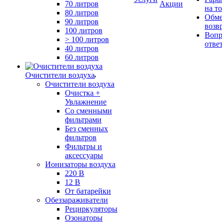
70 литров
Акции
на т
80 литров
Обме
90 литров
возв
100 литров
Вопр
> 100 литров
отве
40 литров
60 литров
Очистители воздуха
Очистители воздуха
Очистка +
Увлажнение
Cо сменными
фильтрами
Без сменных
фильтров
Фильтры и
аксессуары
Ионизаторы воздуха
220 В
12 В
От батарейки
Обеззараживатели
Рециркуляторы
Озонаторы