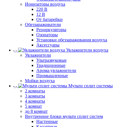
Ионизаторы воздуха
220 В
12 В
От батарейки
Обеззараживатели
Рециркуляторы
Озонаторы
Установки обеззараживания воздуха
Аксессуары
Увлажнители воздуха
Увлажнители
Ультразвуковые
Традиционные
Арома-увлажнители
Промышленные
Мойки воздуха
Мульти сплит системы
2 комнаты
3 комнаты
4 комнаты
5 комнат
до 8 комнат
Внутренние блоки мульти сплит систем
Настенные
Кассетные