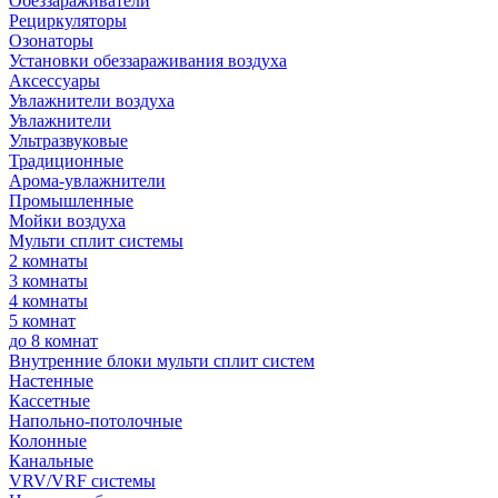
Обеззараживатели
Рециркуляторы
Озонаторы
Установки обеззараживания воздуха
Аксессуары
Увлажнители воздуха
Увлажнители
Ультразвуковые
Традиционные
Арома-увлажнители
Промышленные
Мойки воздуха
Мульти сплит системы
2 комнаты
3 комнаты
4 комнаты
5 комнат
до 8 комнат
Внутренние блоки мульти сплит систем
Настенные
Кассетные
Напольно-потолочные
Колонные
Канальные
VRV/VRF системы