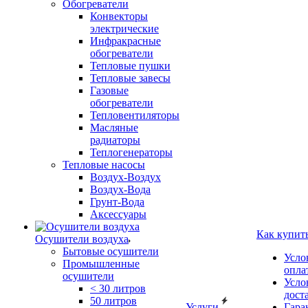
Обогреватели
Конвекторы
электрические
Инфракрасные
обогреватели
Тепловые пушки
Тепловые завесы
Газовые
обогреватели
Тепловентиляторы
Масляные
радиаторы
Теплогенераторы
Тепловые насосы
Воздух-Воздух
Воздух-Вода
Грунт-Вода
Аксессуары
Как купит
Осушители воздуха
Бытовые осушители
Усло
Промышленные
опла
осушители
Усло
< 30 литров
дост
50 литров
Услуги
Гара