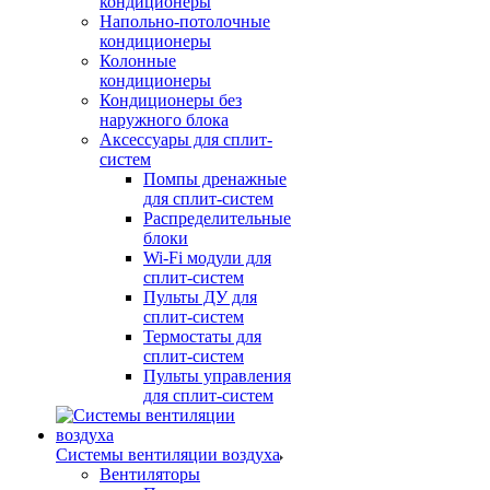
кондиционеры
Напольно-потолочные
кондиционеры
Колонные
кондиционеры
Кондиционеры без
наружного блока
Аксессуары для сплит-
систем
Помпы дренажные
для сплит-систем
Распределительные
блоки
Wi-Fi модули для
сплит-систем
Пульты ДУ для
сплит-систем
Термостаты для
сплит-систем
Пульты управления
для сплит-систем
Системы вентиляции воздуха
Вентиляторы