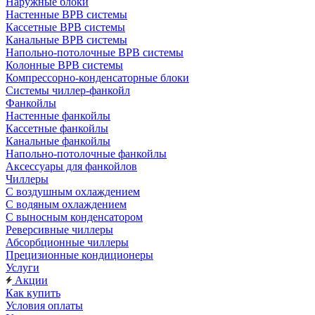
Наружные блоки
Настенные ВРВ системы
Кассетные ВРВ системы
Канальные ВРВ системы
Напольно-потолочные ВРВ системы
Колонные ВРВ системы
Компрессорно-конденсаторные блоки
Системы чиллер-фанкойл
Фанкойлы
Настенные фанкойлы
Кассетные фанкойлы
Канальные фанкойлы
Напольно-потолочные фанкойлы
Аксессуары для фанкойлов
Чиллеры
С воздушным охлаждением
С водяным охлаждением
С выносным конденсатором
Реверсивные чиллеры
Абсорбционные чиллеры
Прецизионные кондиционеры
Услуги
Акции
Как купить
Условия оплаты