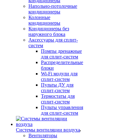
кондиционеры
Напольно-потолочные
кондиционеры
Колонные
кондиционеры
Кондиционеры без
наружного блока
Аксессуары для сплит-
систем
Помпы дренажные
для сплит-систем
Распределительные
блоки
Wi-Fi модули для
сплит-систем
Пульты ДУ для
сплит-систем
Термостаты для
сплит-систем
Пульты управления
для сплит-систем
Системы вентиляции воздуха
Вентиляторы