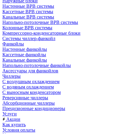
Наружные блоки
Настенные ВРВ системы
Кассетные ВРВ системы
Канальные ВРВ системы
Напольно-потолочные ВРВ системы
Колонные ВРВ системы
Компрессорно-конденсаторные блоки
Системы чиллер-фанкойл
Фанкойлы
Настенные фанкойлы
Кассетные фанкойлы
Канальные фанкойлы
Напольно-потолочные фанкойлы
Аксессуары для фанкойлов
Чиллеры
С воздушным охлаждением
С водяным охлаждением
С выносным конденсатором
Реверсивные чиллеры
Абсорбционные чиллеры
Прецизионные кондиционеры
Услуги
Акции
Как купить
Условия оплаты