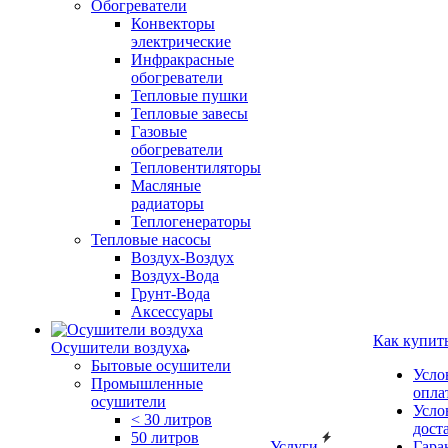
Обогреватели
Конвекторы
электрические
Инфракрасные
обогреватели
Тепловые пушки
Тепловые завесы
Газовые
обогреватели
Тепловентиляторы
Масляные
радиаторы
Теплогенераторы
Тепловые насосы
Воздух-Воздух
Воздух-Вода
Грунт-Вода
Аксессуары
Как купит
Осушители воздуха
Бытовые осушители
Усло
Промышленные
опла
осушители
Усло
< 30 литров
дост
50 литров
Услуги
Гара