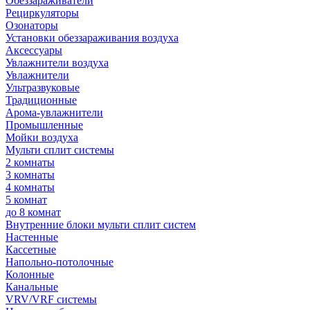
Обеззараживатели
Рециркуляторы
Озонаторы
Установки обеззараживания воздуха
Аксессуары
Увлажнители воздуха
Увлажнители
Ультразвуковые
Традиционные
Арома-увлажнители
Промышленные
Мойки воздуха
Мульти сплит системы
2 комнаты
3 комнаты
4 комнаты
5 комнат
до 8 комнат
Внутренние блоки мульти сплит систем
Настенные
Кассетные
Напольно-потолочные
Колонные
Канальные
VRV/VRF системы