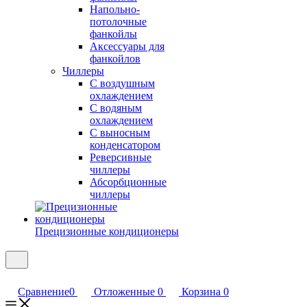
Напольно-
потолочные
фанкойлы
Аксессуары для
фанкойлов
Чиллеры
С воздушным
охлаждением
С водяным
охлаждением
С выносным
конденсатором
Реверсивные
чиллеры
Абсорбционные
чиллеры
Прецизионные кондиционеры
Сравнение
0
Отложенные
0
Корзина
0