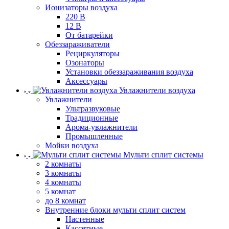
Ионизаторы воздуха
220 В
12 В
От батарейки
Обеззараживатели
Рециркуляторы
Озонаторы
Установки обеззараживания воздуха
Аксессуары
Увлажнители воздуха
Увлажнители
Ультразвуковые
Традиционные
Арома-увлажнители
Промышленные
Мойки воздуха
Мульти сплит системы
2 комнаты
3 комнаты
4 комнаты
5 комнат
до 8 комнат
Внутренние блоки мульти сплит систем
Настенные
Кассетные