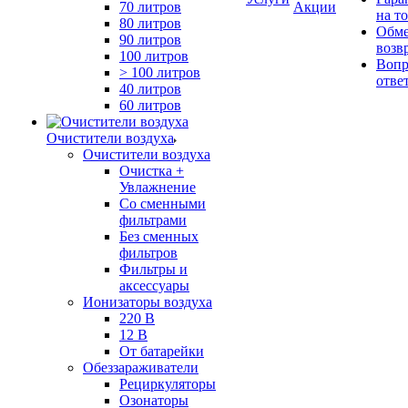
70 литров
Акции
на т
80 литров
Обме
90 литров
возв
100 литров
Вопр
> 100 литров
отве
40 литров
60 литров
Очистители воздуха
Очистители воздуха
Очистка +
Увлажнение
Cо сменными
фильтрами
Без сменных
фильтров
Фильтры и
аксессуары
Ионизаторы воздуха
220 В
12 В
От батарейки
Обеззараживатели
Рециркуляторы
Озонаторы