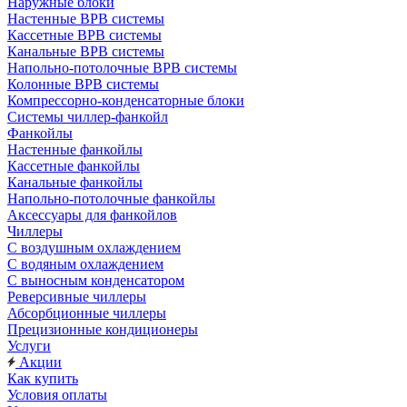
Наружные блоки
Настенные ВРВ системы
Кассетные ВРВ системы
Канальные ВРВ системы
Напольно-потолочные ВРВ системы
Колонные ВРВ системы
Компрессорно-конденсаторные блоки
Системы чиллер-фанкойл
Фанкойлы
Настенные фанкойлы
Кассетные фанкойлы
Канальные фанкойлы
Напольно-потолочные фанкойлы
Аксессуары для фанкойлов
Чиллеры
С воздушным охлаждением
С водяным охлаждением
С выносным конденсатором
Реверсивные чиллеры
Абсорбционные чиллеры
Прецизионные кондиционеры
Услуги
Акции
Как купить
Условия оплаты