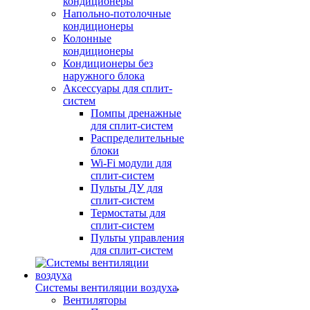
кондиционеры
Напольно-потолочные
кондиционеры
Колонные
кондиционеры
Кондиционеры без
наружного блока
Аксессуары для сплит-
систем
Помпы дренажные
для сплит-систем
Распределительные
блоки
Wi-Fi модули для
сплит-систем
Пульты ДУ для
сплит-систем
Термостаты для
сплит-систем
Пульты управления
для сплит-систем
Системы вентиляции воздуха
Вентиляторы