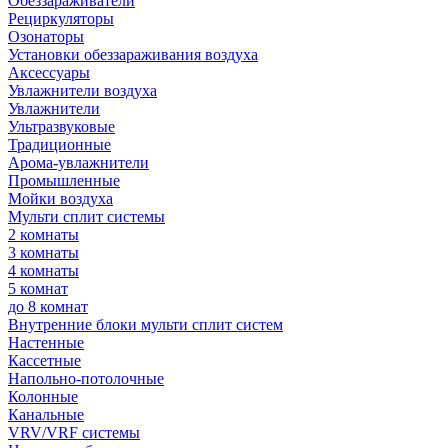
Обеззараживатели
Рециркуляторы
Озонаторы
Установки обеззараживания воздуха
Аксессуары
Увлажнители воздуха
Увлажнители
Ультразвуковые
Традиционные
Арома-увлажнители
Промышленные
Мойки воздуха
Мульти сплит системы
2 комнаты
3 комнаты
4 комнаты
5 комнат
до 8 комнат
Внутренние блоки мульти сплит систем
Настенные
Кассетные
Напольно-потолочные
Колонные
Канальные
VRV/VRF системы