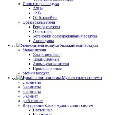
Ионизаторы воздуха
220 В
12 В
От батарейки
Обеззараживатели
Рециркуляторы
Озонаторы
Установки обеззараживания воздуха
Аксессуары
Увлажнители воздуха
Увлажнители
Ультразвуковые
Традиционные
Арома-увлажнители
Промышленные
Мойки воздуха
Мульти сплит системы
2 комнаты
3 комнаты
4 комнаты
5 комнат
до 8 комнат
Внутренние блоки мульти сплит систем
Настенные
Кассетные