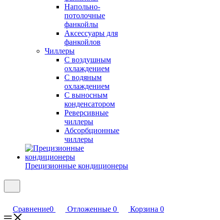
Напольно-
потолочные
фанкойлы
Аксессуары для
фанкойлов
Чиллеры
С воздушным
охлаждением
С водяным
охлаждением
С выносным
конденсатором
Реверсивные
чиллеры
Абсорбционные
чиллеры
Прецизионные кондиционеры
Сравнение
0
Отложенные
0
Корзина
0