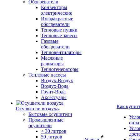
Обогреватели
Конвекторы
электрические
Инфракрасные
обогреватели
Тепловые пушки
Тепловые завесы
Газовые
обогреватели
Тепловентиляторы
Масляные
радиаторы
Теплогенераторы
Тепловые насосы
Воздух-Воздух
Воздух-Вода
Грунт-Вода
Аксессуары
Как купит
Осушители воздуха
Бытовые осушители
Усло
Промышленные
опла
осушители
Усло
< 30 литров
дост
50 литров
Услуги
Гара