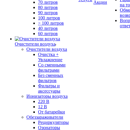
70 литров
Акции
на т
80 литров
Обме
90 литров
возв
100 литров
Вопр
> 100 литров
отве
40 литров
60 литров
Очистители воздуха
Очистители воздуха
Очистка +
Увлажнение
Cо сменными
фильтрами
Без сменных
фильтров
Фильтры и
аксессуары
Ионизаторы воздуха
220 В
12 В
От батарейки
Обеззараживатели
Рециркуляторы
Озонаторы