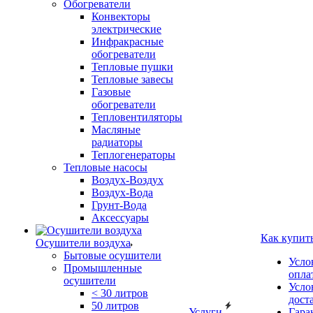
Обогреватели
Конвекторы
электрические
Инфракрасные
обогреватели
Тепловые пушки
Тепловые завесы
Газовые
обогреватели
Тепловентиляторы
Масляные
радиаторы
Теплогенераторы
Тепловые насосы
Воздух-Воздух
Воздух-Вода
Грунт-Вода
Аксессуары
Как купит
Осушители воздуха
Бытовые осушители
Усло
Промышленные
опла
осушители
Усло
< 30 литров
дост
50 литров
Услуги
Гара