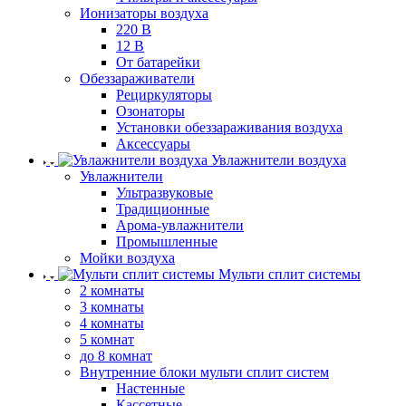
Ионизаторы воздуха
220 В
12 В
От батарейки
Обеззараживатели
Рециркуляторы
Озонаторы
Установки обеззараживания воздуха
Аксессуары
Увлажнители воздуха
Увлажнители
Ультразвуковые
Традиционные
Арома-увлажнители
Промышленные
Мойки воздуха
Мульти сплит системы
2 комнаты
3 комнаты
4 комнаты
5 комнат
до 8 комнат
Внутренние блоки мульти сплит систем
Настенные
Кассетные