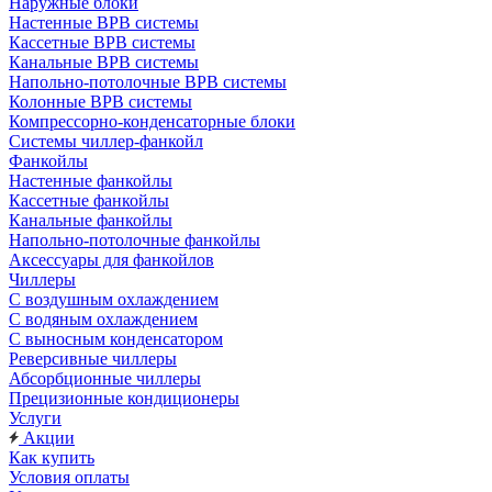
Наружные блоки
Настенные ВРВ системы
Кассетные ВРВ системы
Канальные ВРВ системы
Напольно-потолочные ВРВ системы
Колонные ВРВ системы
Компрессорно-конденсаторные блоки
Системы чиллер-фанкойл
Фанкойлы
Настенные фанкойлы
Кассетные фанкойлы
Канальные фанкойлы
Напольно-потолочные фанкойлы
Аксессуары для фанкойлов
Чиллеры
С воздушным охлаждением
С водяным охлаждением
С выносным конденсатором
Реверсивные чиллеры
Абсорбционные чиллеры
Прецизионные кондиционеры
Услуги
Акции
Как купить
Условия оплаты