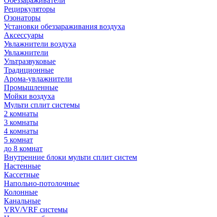
Обеззараживатели
Рециркуляторы
Озонаторы
Установки обеззараживания воздуха
Аксессуары
Увлажнители воздуха
Увлажнители
Ультразвуковые
Традиционные
Арома-увлажнители
Промышленные
Мойки воздуха
Мульти сплит системы
2 комнаты
3 комнаты
4 комнаты
5 комнат
до 8 комнат
Внутренние блоки мульти сплит систем
Настенные
Кассетные
Напольно-потолочные
Колонные
Канальные
VRV/VRF системы