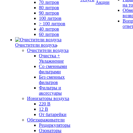
70 литров
Акции
на т
80 литров
Обме
90 литров
возв
100 литров
Вопр
> 100 литров
отве
40 литров
60 литров
Очистители воздуха
Очистители воздуха
Очистка +
Увлажнение
Cо сменными
фильтрами
Без сменных
фильтров
Фильтры и
аксессуары
Ионизаторы воздуха
220 В
12 В
От батарейки
Обеззараживатели
Рециркуляторы
Озонаторы