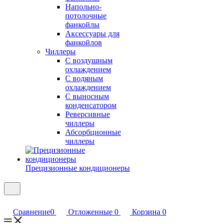
Напольно-
потолочные
фанкойлы
Аксессуары для
фанкойлов
Чиллеры
С воздушным
охлаждением
С водяным
охлаждением
С выносным
конденсатором
Реверсивные
чиллеры
Абсорбционные
чиллеры
Прецизионные кондиционеры
Сравнение
0
Отложенные
0
Корзина
0