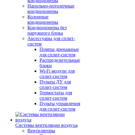
кондиционеры
Напольно-потолочные
кондиционеры
Колонные
кондиционеры
Кондиционеры без
наружного блока
Аксессуары для сплит-
систем
Помпы дренажные
для сплит-систем
Распределительные
блоки
Wi-Fi модули для
сплит-систем
Пульты ДУ для
сплит-систем
Термостаты для
сплит-систем
Пульты управления
для сплит-систем
Системы вентиляции воздуха
Вентиляторы