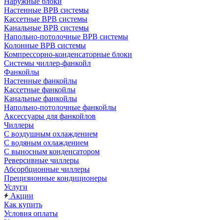
Наружные блоки
Настенные ВРВ системы
Кассетные ВРВ системы
Канальные ВРВ системы
Напольно-потолочные ВРВ системы
Колонные ВРВ системы
Компрессорно-конденсаторные блоки
Системы чиллер-фанкойл
Фанкойлы
Настенные фанкойлы
Кассетные фанкойлы
Канальные фанкойлы
Напольно-потолочные фанкойлы
Аксессуары для фанкойлов
Чиллеры
С воздушным охлаждением
С водяным охлаждением
С выносным конденсатором
Реверсивные чиллеры
Абсорбционные чиллеры
Прецизионные кондиционеры
Услуги
Акции
Как купить
Условия оплаты