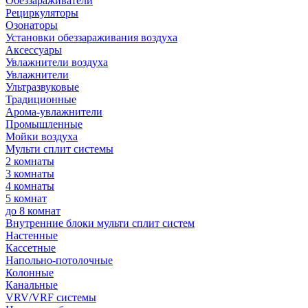
Обеззараживатели
Рециркуляторы
Озонаторы
Установки обеззараживания воздуха
Аксессуары
Увлажнители воздуха
Увлажнители
Ультразвуковые
Традиционные
Арома-увлажнители
Промышленные
Мойки воздуха
Мульти сплит системы
2 комнаты
3 комнаты
4 комнаты
5 комнат
до 8 комнат
Внутренние блоки мульти сплит систем
Настенные
Кассетные
Напольно-потолочные
Колонные
Канальные
VRV/VRF системы