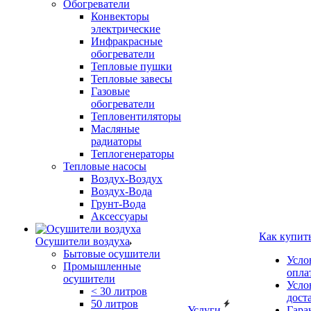
Обогреватели
Конвекторы
электрические
Инфракрасные
обогреватели
Тепловые пушки
Тепловые завесы
Газовые
обогреватели
Тепловентиляторы
Масляные
радиаторы
Теплогенераторы
Тепловые насосы
Воздух-Воздух
Воздух-Вода
Грунт-Вода
Аксессуары
Как купит
Осушители воздуха
Бытовые осушители
Усло
Промышленные
опла
осушители
Усло
< 30 литров
дост
50 литров
Услуги
Гара