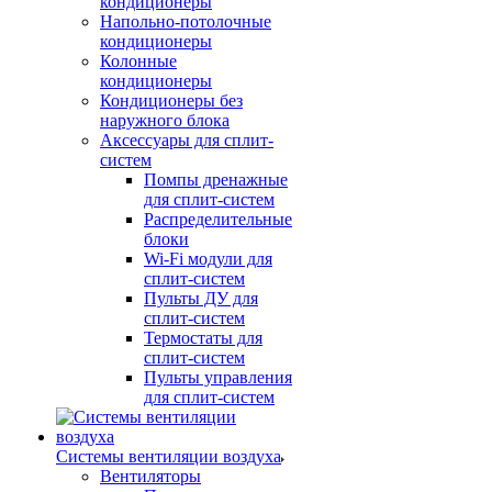
кондиционеры
Напольно-потолочные
кондиционеры
Колонные
кондиционеры
Кондиционеры без
наружного блока
Аксессуары для сплит-
систем
Помпы дренажные
для сплит-систем
Распределительные
блоки
Wi-Fi модули для
сплит-систем
Пульты ДУ для
сплит-систем
Термостаты для
сплит-систем
Пульты управления
для сплит-систем
Системы вентиляции воздуха
Вентиляторы