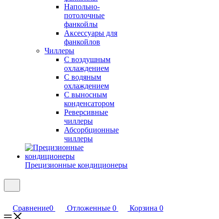
Напольно-
потолочные
фанкойлы
Аксессуары для
фанкойлов
Чиллеры
С воздушным
охлаждением
С водяным
охлаждением
С выносным
конденсатором
Реверсивные
чиллеры
Абсорбционные
чиллеры
Прецизионные кондиционеры
Сравнение
0
Отложенные
0
Корзина
0