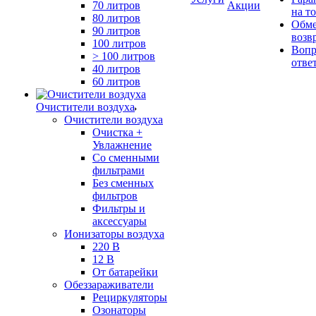
70 литров
Акции
на т
80 литров
Обме
90 литров
возв
100 литров
Вопр
> 100 литров
отве
40 литров
60 литров
Очистители воздуха
Очистители воздуха
Очистка +
Увлажнение
Cо сменными
фильтрами
Без сменных
фильтров
Фильтры и
аксессуары
Ионизаторы воздуха
220 В
12 В
От батарейки
Обеззараживатели
Рециркуляторы
Озонаторы