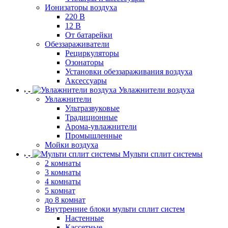
Ионизаторы воздуха
220 В
12 В
От батарейки
Обеззараживатели
Рециркуляторы
Озонаторы
Установки обеззараживания воздуха
Аксессуары
Увлажнители воздуха
Увлажнители
Ультразвуковые
Традиционные
Арома-увлажнители
Промышленные
Мойки воздуха
Мульти сплит системы
2 комнаты
3 комнаты
4 комнаты
5 комнат
до 8 комнат
Внутренние блоки мульти сплит систем
Настенные
Кассетные