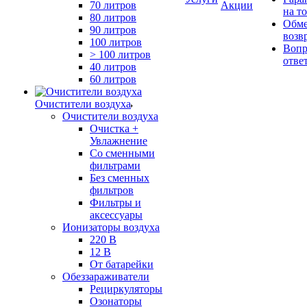
70 литров
Акции
на т
80 литров
Обме
90 литров
возв
100 литров
Вопр
> 100 литров
отве
40 литров
60 литров
Очистители воздуха
Очистители воздуха
Очистка +
Увлажнение
Cо сменными
фильтрами
Без сменных
фильтров
Фильтры и
аксессуары
Ионизаторы воздуха
220 В
12 В
От батарейки
Обеззараживатели
Рециркуляторы
Озонаторы