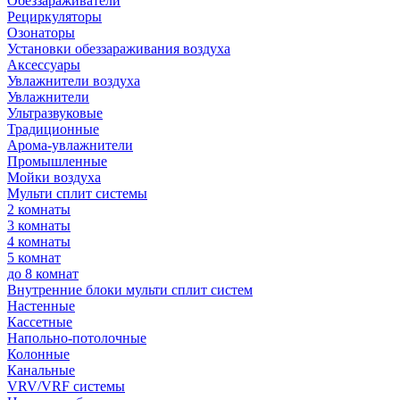
Обеззараживатели
Рециркуляторы
Озонаторы
Установки обеззараживания воздуха
Аксессуары
Увлажнители воздуха
Увлажнители
Ультразвуковые
Традиционные
Арома-увлажнители
Промышленные
Мойки воздуха
Мульти сплит системы
2 комнаты
3 комнаты
4 комнаты
5 комнат
до 8 комнат
Внутренние блоки мульти сплит систем
Настенные
Кассетные
Напольно-потолочные
Колонные
Канальные
VRV/VRF системы