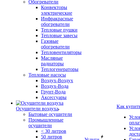
Обогреватели
Конвекторы
электрические
Инфракрасные
обогреватели
Тепловые пушки
Тепловые завесы
Газовые
обогреватели
Тепловентиляторы
Масляные
радиаторы
Теплогенераторы
Тепловые насосы
Воздух-Воздух
Воздух-Вода
Грунт-Вода
Аксессуары
Как купит
Осушители воздуха
Бытовые осушители
Усло
Промышленные
опла
осушители
Усло
< 30 литров
дост
50 литров
Услуги
Гара