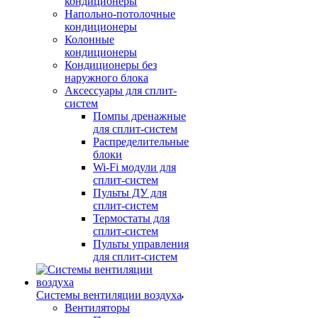
кондиционеры
Напольно-потолочные
кондиционеры
Колонные
кондиционеры
Кондиционеры без
наружного блока
Аксессуары для сплит-
систем
Помпы дренажные
для сплит-систем
Распределительные
блоки
Wi-Fi модули для
сплит-систем
Пульты ДУ для
сплит-систем
Термостаты для
сплит-систем
Пульты управления
для сплит-систем
Системы вентиляции воздуха
Вентиляторы