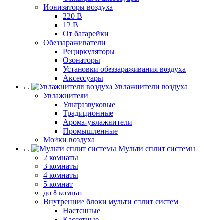
Ионизаторы воздуха
220 В
12 В
От батарейки
Обеззараживатели
Рециркуляторы
Озонаторы
Установки обеззараживания воздуха
Аксессуары
Увлажнители воздуха
Увлажнители
Ультразвуковые
Традиционные
Арома-увлажнители
Промышленные
Мойки воздуха
Мульти сплит системы
2 комнаты
3 комнаты
4 комнаты
5 комнат
до 8 комнат
Внутренние блоки мульти сплит систем
Настенные
Кассетные