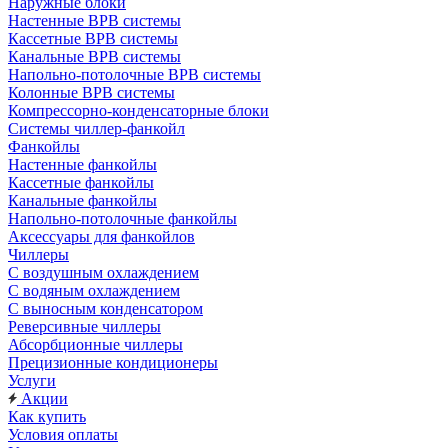
Наружные блоки
Настенные ВРВ системы
Кассетные ВРВ системы
Канальные ВРВ системы
Напольно-потолочные ВРВ системы
Колонные ВРВ системы
Компрессорно-конденсаторные блоки
Системы чиллер-фанкойл
Фанкойлы
Настенные фанкойлы
Кассетные фанкойлы
Канальные фанкойлы
Напольно-потолочные фанкойлы
Аксессуары для фанкойлов
Чиллеры
С воздушным охлаждением
С водяным охлаждением
С выносным конденсатором
Реверсивные чиллеры
Абсорбционные чиллеры
Прецизионные кондиционеры
Услуги
Акции
Как купить
Условия оплаты