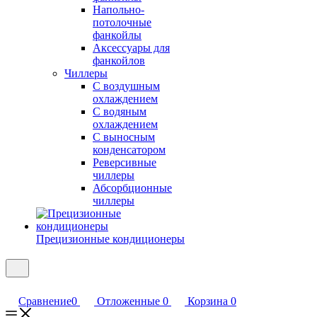
Напольно-
потолочные
фанкойлы
Аксессуары для
фанкойлов
Чиллеры
С воздушным
охлаждением
С водяным
охлаждением
С выносным
конденсатором
Реверсивные
чиллеры
Абсорбционные
чиллеры
Прецизионные кондиционеры
Сравнение
0
Отложенные
0
Корзина
0