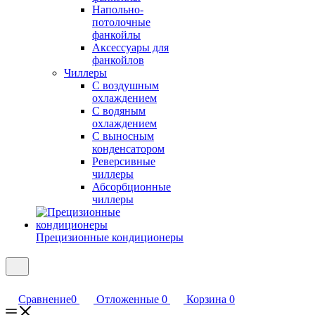
Напольно-
потолочные
фанкойлы
Аксессуары для
фанкойлов
Чиллеры
С воздушным
охлаждением
С водяным
охлаждением
С выносным
конденсатором
Реверсивные
чиллеры
Абсорбционные
чиллеры
Прецизионные кондиционеры
Сравнение
0
Отложенные
0
Корзина
0