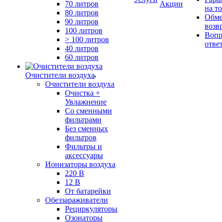
70 литров
Акции
на т
80 литров
Обме
90 литров
возв
100 литров
Вопр
> 100 литров
отве
40 литров
60 литров
Очистители воздуха
Очистители воздуха
Очистка +
Увлажнение
Cо сменными
фильтрами
Без сменных
фильтров
Фильтры и
аксессуары
Ионизаторы воздуха
220 В
12 В
От батарейки
Обеззараживатели
Рециркуляторы
Озонаторы