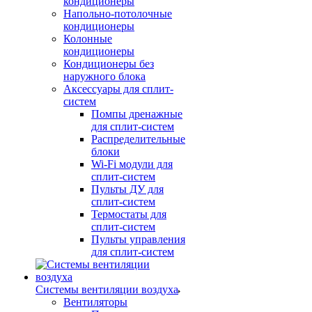
кондиционеры
Напольно-потолочные
кондиционеры
Колонные
кондиционеры
Кондиционеры без
наружного блока
Аксессуары для сплит-
систем
Помпы дренажные
для сплит-систем
Распределительные
блоки
Wi-Fi модули для
сплит-систем
Пульты ДУ для
сплит-систем
Термостаты для
сплит-систем
Пульты управления
для сплит-систем
Системы вентиляции воздуха
Вентиляторы