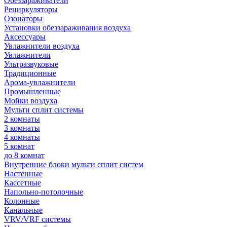
Обеззараживатели
Рециркуляторы
Озонаторы
Установки обеззараживания воздуха
Аксессуары
Увлажнители воздуха
Увлажнители
Ультразвуковые
Традиционные
Арома-увлажнители
Промышленные
Мойки воздуха
Мульти сплит системы
2 комнаты
3 комнаты
4 комнаты
5 комнат
до 8 комнат
Внутренние блоки мульти сплит систем
Настенные
Кассетные
Напольно-потолочные
Колонные
Канальные
VRV/VRF системы