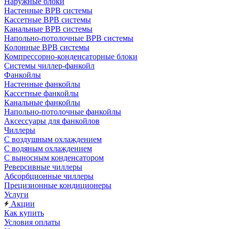
Наружные блоки
Настенные ВРВ системы
Кассетные ВРВ системы
Канальные ВРВ системы
Напольно-потолочные ВРВ системы
Колонные ВРВ системы
Компрессорно-конденсаторные блоки
Системы чиллер-фанкойл
Фанкойлы
Настенные фанкойлы
Кассетные фанкойлы
Канальные фанкойлы
Напольно-потолочные фанкойлы
Аксессуары для фанкойлов
Чиллеры
С воздушным охлаждением
С водяным охлаждением
С выносным конденсатором
Реверсивные чиллеры
Абсорбционные чиллеры
Прецизионные кондиционеры
Услуги
Акции
Как купить
Условия оплаты