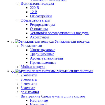
Ионизаторы воздуха
220 В
12 В
От батарейки
Обеззараживатели
Рециркуляторы
Озонаторы
Установки обеззараживания воздуха
Аксессуары
Увлажнители воздуха
Увлажнители
Ультразвуковые
Традиционные
Арома-увлажнители
Промышленные
Мойки воздуха
Мульти сплит системы
2 комнаты
3 комнаты
4 комнаты
5 комнат
до 8 комнат
Внутренние блоки мульти сплит систем
Настенные
Кассетные