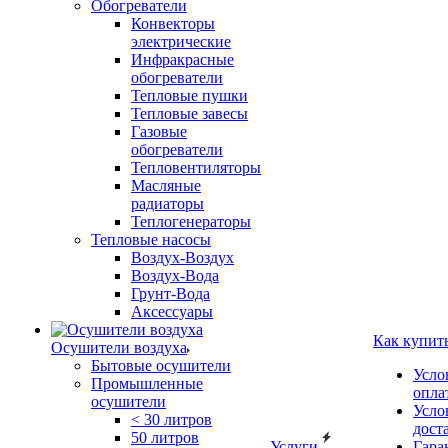
Обогреватели
Конвекторы
электрические
Инфракрасные
обогреватели
Тепловые пушки
Тепловые завесы
Газовые
обогреватели
Тепловентиляторы
Масляные
радиаторы
Теплогенераторы
Тепловые насосы
Воздух-Воздух
Воздух-Вода
Грунт-Вода
Аксессуары
Как купит
Осушители воздуха
Бытовые осушители
Усло
Промышленные
опла
осушители
Усло
< 30 литров
дост
50 литров
Услуги
Гара