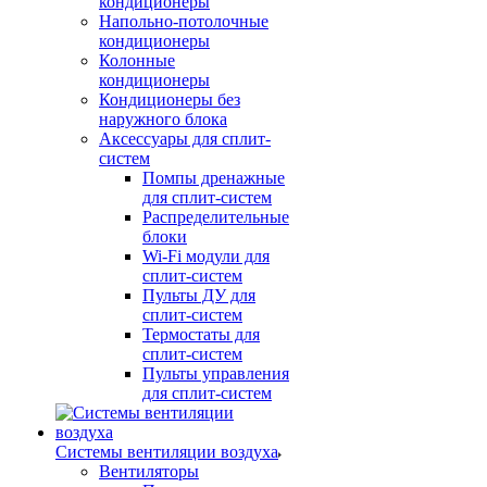
кондиционеры
Напольно-потолочные
кондиционеры
Колонные
кондиционеры
Кондиционеры без
наружного блока
Аксессуары для сплит-
систем
Помпы дренажные
для сплит-систем
Распределительные
блоки
Wi-Fi модули для
сплит-систем
Пульты ДУ для
сплит-систем
Термостаты для
сплит-систем
Пульты управления
для сплит-систем
Системы вентиляции воздуха
Вентиляторы