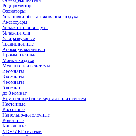
Обеззараживатели
Рециркуляторы
Озонаторы
Установки обеззараживания воздуха
Аксессуары
Увлажнители воздуха
Увлажнители
Ультразвуковые
Традиционные
Арома-увлажнители
Промышленные
Мойки воздуха
Мульти сплит системы
2 комнаты
3 комнаты
4 комнаты
5 комнат
до 8 комнат
Внутренние блоки мульти сплит систем
Настенные
Кассетные
Напольно-потолочные
Колонные
Канальные
VRV/VRF системы