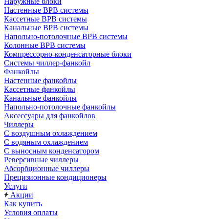
Наружные блоки
Настенные ВРВ системы
Кассетные ВРВ системы
Канальные ВРВ системы
Напольно-потолочные ВРВ системы
Колонные ВРВ системы
Компрессорно-конденсаторные блоки
Системы чиллер-фанкойл
Фанкойлы
Настенные фанкойлы
Кассетные фанкойлы
Канальные фанкойлы
Напольно-потолочные фанкойлы
Аксессуары для фанкойлов
Чиллеры
С воздушным охлаждением
С водяным охлаждением
С выносным конденсатором
Реверсивные чиллеры
Абсорбционные чиллеры
Прецизионные кондиционеры
Услуги
Акции
Как купить
Условия оплаты