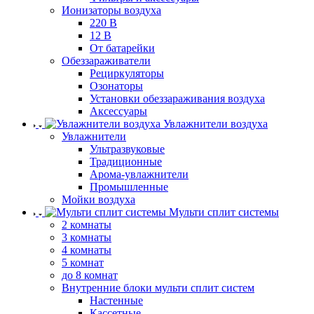
Ионизаторы воздуха
220 В
12 В
От батарейки
Обеззараживатели
Рециркуляторы
Озонаторы
Установки обеззараживания воздуха
Аксессуары
Увлажнители воздуха
Увлажнители
Ультразвуковые
Традиционные
Арома-увлажнители
Промышленные
Мойки воздуха
Мульти сплит системы
2 комнаты
3 комнаты
4 комнаты
5 комнат
до 8 комнат
Внутренние блоки мульти сплит систем
Настенные
Кассетные