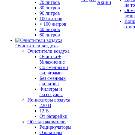
70 литров
Акции
на т
80 литров
Обме
90 литров
возв
100 литров
Вопр
> 100 литров
отве
40 литров
60 литров
Очистители воздуха
Очистители воздуха
Очистка +
Увлажнение
Cо сменными
фильтрами
Без сменных
фильтров
Фильтры и
аксессуары
Ионизаторы воздуха
220 В
12 В
От батарейки
Обеззараживатели
Рециркуляторы
Озонаторы