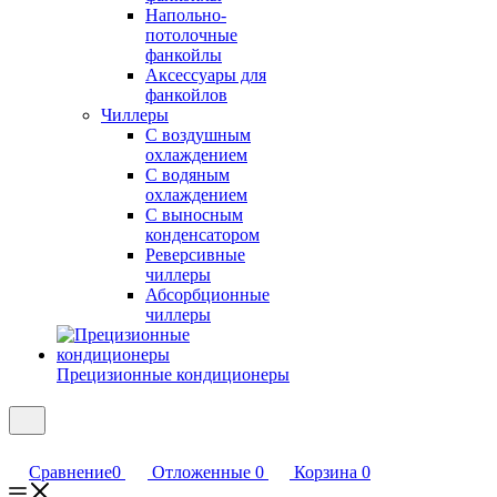
Напольно-
потолочные
фанкойлы
Аксессуары для
фанкойлов
Чиллеры
С воздушным
охлаждением
С водяным
охлаждением
С выносным
конденсатором
Реверсивные
чиллеры
Абсорбционные
чиллеры
Прецизионные кондиционеры
Сравнение
0
Отложенные
0
Корзина
0