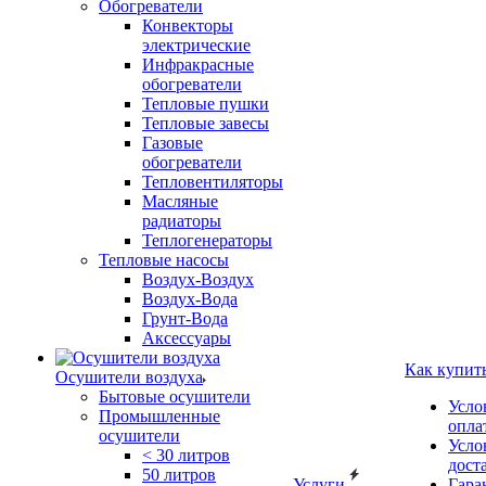
Обогреватели
Конвекторы
электрические
Инфракрасные
обогреватели
Тепловые пушки
Тепловые завесы
Газовые
обогреватели
Тепловентиляторы
Масляные
радиаторы
Теплогенераторы
Тепловые насосы
Воздух-Воздух
Воздух-Вода
Грунт-Вода
Аксессуары
Как купит
Осушители воздуха
Бытовые осушители
Усло
Промышленные
опла
осушители
Усло
< 30 литров
дост
50 литров
Услуги
Гара