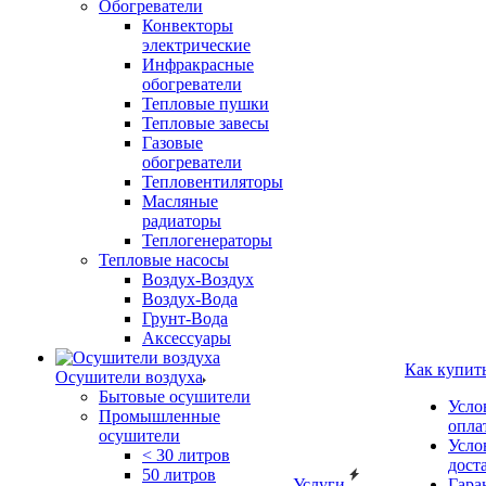
Обогреватели
Конвекторы
электрические
Инфракрасные
обогреватели
Тепловые пушки
Тепловые завесы
Газовые
обогреватели
Тепловентиляторы
Масляные
радиаторы
Теплогенераторы
Тепловые насосы
Воздух-Воздух
Воздух-Вода
Грунт-Вода
Аксессуары
Как купит
Осушители воздуха
Бытовые осушители
Усло
Промышленные
опла
осушители
Усло
< 30 литров
дост
50 литров
Услуги
Гара