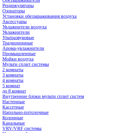
Обеззараживатели
Рециркуляторы
Озонаторы
Установки обеззараживания воздуха
Аксессуары
Увлажнители воздуха
Увлажнители
Ультразвуковые
Традиционные
Арома-увлажнители
Промышленные
Мойки воздуха
Мульти сплит системы
2 комнаты
3 комнаты
4 комнаты
5 комнат
до 8 комнат
Внутренние блоки мульти сплит систем
Настенные
Кассетные
Напольно-потолочные
Колонные
Канальные
VRV/VRF системы