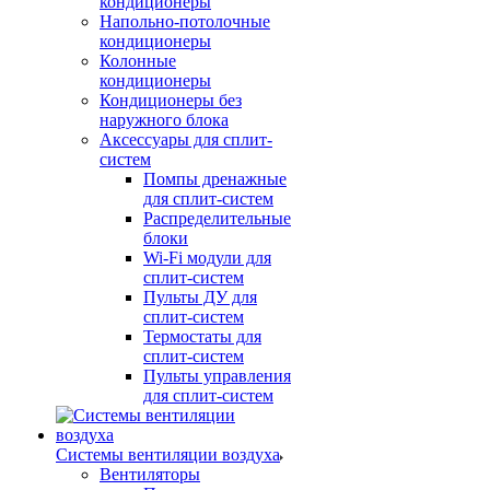
кондиционеры
Напольно-потолочные
кондиционеры
Колонные
кондиционеры
Кондиционеры без
наружного блока
Аксессуары для сплит-
систем
Помпы дренажные
для сплит-систем
Распределительные
блоки
Wi-Fi модули для
сплит-систем
Пульты ДУ для
сплит-систем
Термостаты для
сплит-систем
Пульты управления
для сплит-систем
Системы вентиляции воздуха
Вентиляторы