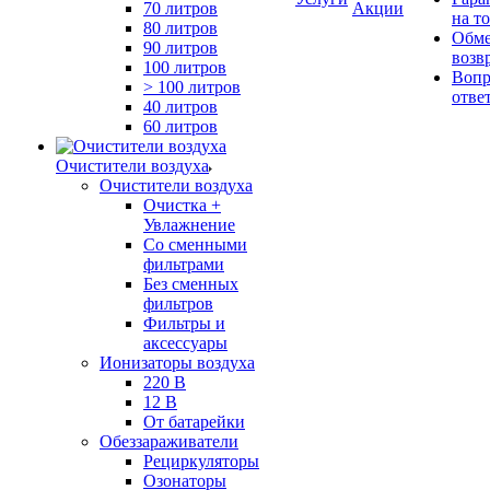
70 литров
Акции
на т
80 литров
Обме
90 литров
возв
100 литров
Вопр
> 100 литров
отве
40 литров
60 литров
Очистители воздуха
Очистители воздуха
Очистка +
Увлажнение
Cо сменными
фильтрами
Без сменных
фильтров
Фильтры и
аксессуары
Ионизаторы воздуха
220 В
12 В
От батарейки
Обеззараживатели
Рециркуляторы
Озонаторы