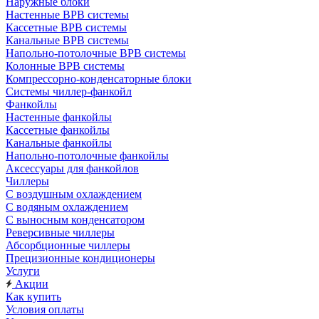
Наружные блоки
Настенные ВРВ системы
Кассетные ВРВ системы
Канальные ВРВ системы
Напольно-потолочные ВРВ системы
Колонные ВРВ системы
Компрессорно-конденсаторные блоки
Системы чиллер-фанкойл
Фанкойлы
Настенные фанкойлы
Кассетные фанкойлы
Канальные фанкойлы
Напольно-потолочные фанкойлы
Аксессуары для фанкойлов
Чиллеры
С воздушным охлаждением
С водяным охлаждением
С выносным конденсатором
Реверсивные чиллеры
Абсорбционные чиллеры
Прецизионные кондиционеры
Услуги
Акции
Как купить
Условия оплаты