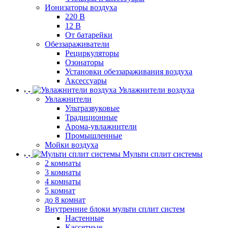
Ионизаторы воздуха
220 В
12 В
От батарейки
Обеззараживатели
Рециркуляторы
Озонаторы
Установки обеззараживания воздуха
Аксессуары
Увлажнители воздуха
Увлажнители
Ультразвуковые
Традиционные
Арома-увлажнители
Промышленные
Мойки воздуха
Мульти сплит системы
2 комнаты
3 комнаты
4 комнаты
5 комнат
до 8 комнат
Внутренние блоки мульти сплит систем
Настенные
Кассетные