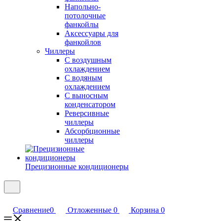
Напольно-
потолочные
фанкойлы
Аксессуары для
фанкойлов
Чиллеры
С воздушным
охлаждением
С водяным
охлаждением
С выносным
конденсатором
Реверсивные
чиллеры
Абсорбционные
чиллеры
Прецизионные кондиционеры
Сравнение
0
Отложенные
0
Корзина
0