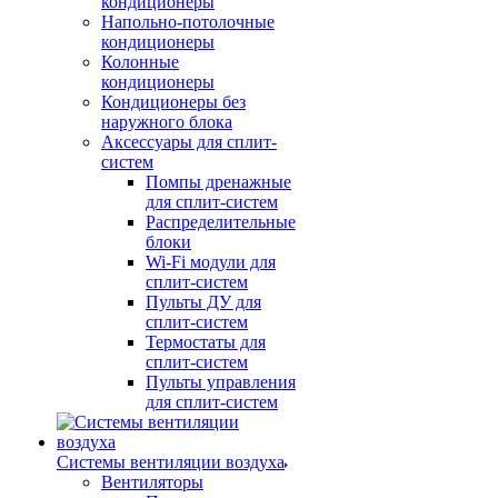
кондиционеры
Напольно-потолочные
кондиционеры
Колонные
кондиционеры
Кондиционеры без
наружного блока
Аксессуары для сплит-
систем
Помпы дренажные
для сплит-систем
Распределительные
блоки
Wi-Fi модули для
сплит-систем
Пульты ДУ для
сплит-систем
Термостаты для
сплит-систем
Пульты управления
для сплит-систем
Системы вентиляции воздуха
Вентиляторы