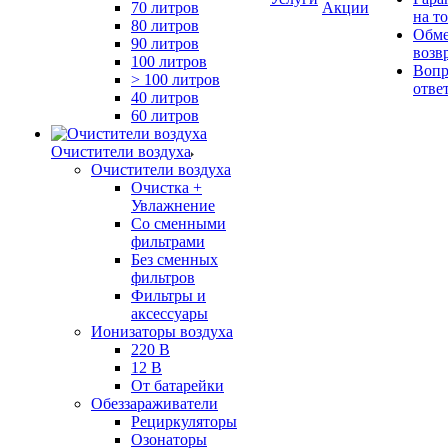
70 литров
Акции
на т
80 литров
Обме
90 литров
возв
100 литров
Вопр
> 100 литров
отве
40 литров
60 литров
Очистители воздуха
Очистители воздуха
Очистка +
Увлажнение
Cо сменными
фильтрами
Без сменных
фильтров
Фильтры и
аксессуары
Ионизаторы воздуха
220 В
12 В
От батарейки
Обеззараживатели
Рециркуляторы
Озонаторы