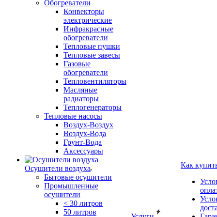
Обогреватели
Конвекторы
электрические
Инфракрасные
обогреватели
Тепловые пушки
Тепловые завесы
Газовые
обогреватели
Тепловентиляторы
Масляные
радиаторы
Теплогенераторы
Тепловые насосы
Воздух-Воздух
Воздух-Вода
Грунт-Вода
Аксессуары
Как купит
Осушители воздуха
Бытовые осушители
Усло
Промышленные
опла
осушители
Усло
< 30 литров
дост
50 литров
Услуги
Гара