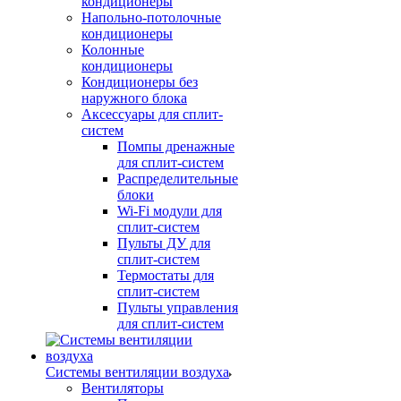
кондиционеры
Напольно-потолочные
кондиционеры
Колонные
кондиционеры
Кондиционеры без
наружного блока
Аксессуары для сплит-
систем
Помпы дренажные
для сплит-систем
Распределительные
блоки
Wi-Fi модули для
сплит-систем
Пульты ДУ для
сплит-систем
Термостаты для
сплит-систем
Пульты управления
для сплит-систем
Системы вентиляции воздуха
Вентиляторы