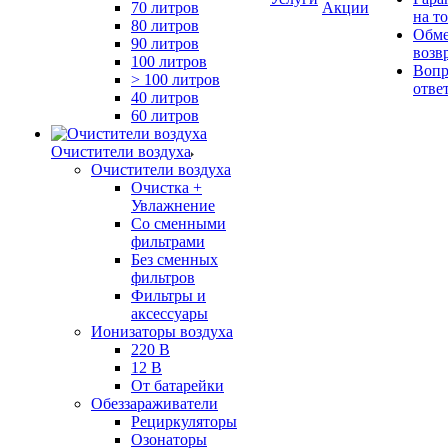
70 литров
Акции
на т
80 литров
Обме
90 литров
возв
100 литров
Вопр
> 100 литров
отве
40 литров
60 литров
Очистители воздуха
Очистители воздуха
Очистка +
Увлажнение
Cо сменными
фильтрами
Без сменных
фильтров
Фильтры и
аксессуары
Ионизаторы воздуха
220 В
12 В
От батарейки
Обеззараживатели
Рециркуляторы
Озонаторы