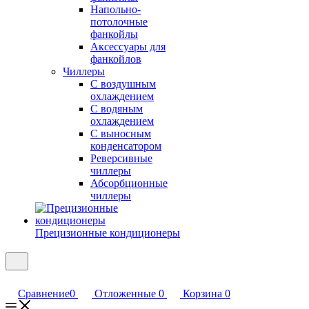
Напольно-
потолочные
фанкойлы
Аксессуары для
фанкойлов
Чиллеры
С воздушным
охлаждением
С водяным
охлаждением
С выносным
конденсатором
Реверсивные
чиллеры
Абсорбционные
чиллеры
Прецизионные кондиционеры
Сравнение
0
Отложенные
0
Корзина
0