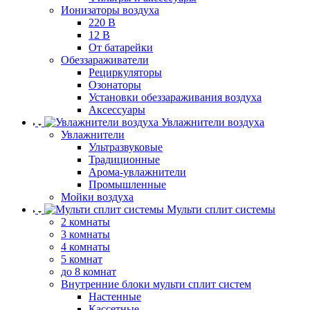
Ионизаторы воздуха
220 В
12 В
От батарейки
Обеззараживатели
Рециркуляторы
Озонаторы
Установки обеззараживания воздуха
Аксессуары
Увлажнители воздуха
Увлажнители
Ультразвуковые
Традиционные
Арома-увлажнители
Промышленные
Мойки воздуха
Мульти сплит системы
2 комнаты
3 комнаты
4 комнаты
5 комнат
до 8 комнат
Внутренние блоки мульти сплит систем
Настенные
Кассетные