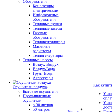
Обогреватели
Конвекторы
электрические
Инфракрасные
обогреватели
Тепловые пушки
Тепловые завесы
Газовые
обогреватели
Тепловентиляторы
Масляные
радиаторы
Теплогенераторы
Тепловые насосы
Воздух-Воздух
Воздух-Вода
Грунт-Вода
Аксессуары
Как купит
Осушители воздуха
Бытовые осушители
Усло
Промышленные
опла
осушители
Усло
< 30 литров
дост
50 литров
Услуги
Гара