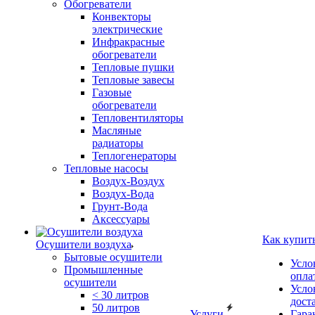
Обогреватели
Конвекторы
электрические
Инфракрасные
обогреватели
Тепловые пушки
Тепловые завесы
Газовые
обогреватели
Тепловентиляторы
Масляные
радиаторы
Теплогенераторы
Тепловые насосы
Воздух-Воздух
Воздух-Вода
Грунт-Вода
Аксессуары
Как купит
Осушители воздуха
Бытовые осушители
Усло
Промышленные
опла
осушители
Усло
< 30 литров
дост
50 литров
Услуги
Гара