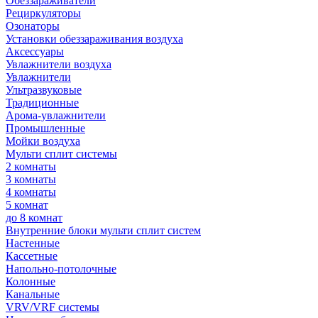
Обеззараживатели
Рециркуляторы
Озонаторы
Установки обеззараживания воздуха
Аксессуары
Увлажнители воздуха
Увлажнители
Ультразвуковые
Традиционные
Арома-увлажнители
Промышленные
Мойки воздуха
Мульти сплит системы
2 комнаты
3 комнаты
4 комнаты
5 комнат
до 8 комнат
Внутренние блоки мульти сплит систем
Настенные
Кассетные
Напольно-потолочные
Колонные
Канальные
VRV/VRF системы