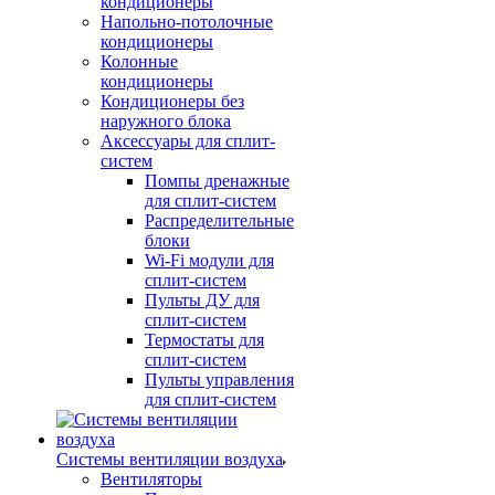
кондиционеры
Напольно-потолочные
кондиционеры
Колонные
кондиционеры
Кондиционеры без
наружного блока
Аксессуары для сплит-
систем
Помпы дренажные
для сплит-систем
Распределительные
блоки
Wi-Fi модули для
сплит-систем
Пульты ДУ для
сплит-систем
Термостаты для
сплит-систем
Пульты управления
для сплит-систем
Системы вентиляции воздуха
Вентиляторы