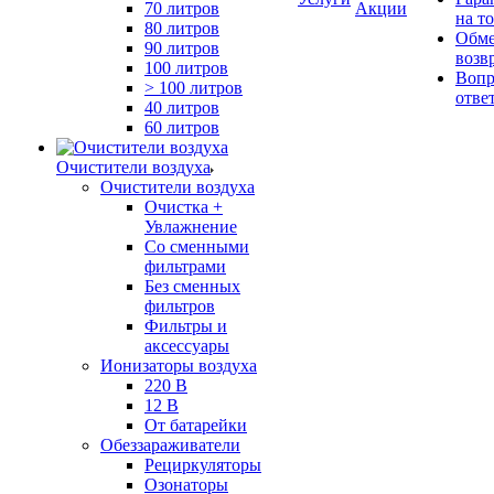
70 литров
Акции
на т
80 литров
Обме
90 литров
возв
100 литров
Вопр
> 100 литров
отве
40 литров
60 литров
Очистители воздуха
Очистители воздуха
Очистка +
Увлажнение
Cо сменными
фильтрами
Без сменных
фильтров
Фильтры и
аксессуары
Ионизаторы воздуха
220 В
12 В
От батарейки
Обеззараживатели
Рециркуляторы
Озонаторы