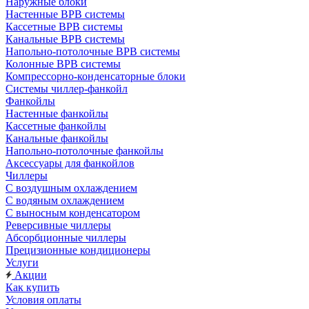
Наружные блоки
Настенные ВРВ системы
Кассетные ВРВ системы
Канальные ВРВ системы
Напольно-потолочные ВРВ системы
Колонные ВРВ системы
Компрессорно-конденсаторные блоки
Системы чиллер-фанкойл
Фанкойлы
Настенные фанкойлы
Кассетные фанкойлы
Канальные фанкойлы
Напольно-потолочные фанкойлы
Аксессуары для фанкойлов
Чиллеры
С воздушным охлаждением
С водяным охлаждением
С выносным конденсатором
Реверсивные чиллеры
Абсорбционные чиллеры
Прецизионные кондиционеры
Услуги
Акции
Как купить
Условия оплаты