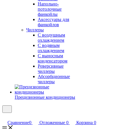
Напольно-
потолочные
фанкойлы
Аксессуары для
фанкойлов
Чиллеры
С воздушным
охлаждением
С водяным
охлаждением
С выносным
конденсатором
Реверсивные
чиллеры
Абсорбционные
чиллеры
Прецизионные кондиционеры
Сравнение
0
Отложенные
0
Корзина
0