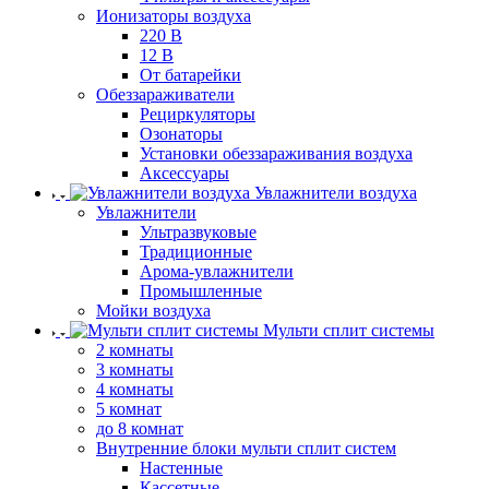
Ионизаторы воздуха
220 В
12 В
От батарейки
Обеззараживатели
Рециркуляторы
Озонаторы
Установки обеззараживания воздуха
Аксессуары
Увлажнители воздуха
Увлажнители
Ультразвуковые
Традиционные
Арома-увлажнители
Промышленные
Мойки воздуха
Мульти сплит системы
2 комнаты
3 комнаты
4 комнаты
5 комнат
до 8 комнат
Внутренние блоки мульти сплит систем
Настенные
Кассетные