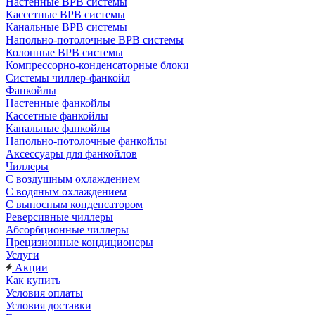
Настенные ВРВ системы
Кассетные ВРВ системы
Канальные ВРВ системы
Напольно-потолочные ВРВ системы
Колонные ВРВ системы
Компрессорно-конденсаторные блоки
Системы чиллер-фанкойл
Фанкойлы
Настенные фанкойлы
Кассетные фанкойлы
Канальные фанкойлы
Напольно-потолочные фанкойлы
Аксессуары для фанкойлов
Чиллеры
С воздушным охлаждением
С водяным охлаждением
С выносным конденсатором
Реверсивные чиллеры
Абсорбционные чиллеры
Прецизионные кондиционеры
Услуги
Акции
Как купить
Условия оплаты
Условия доставки