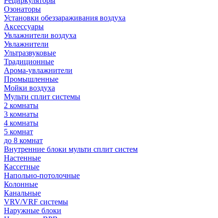
Рециркуляторы
Озонаторы
Установки обеззараживания воздуха
Аксессуары
Увлажнители воздуха
Увлажнители
Ультразвуковые
Традиционные
Арома-увлажнители
Промышленные
Мойки воздуха
Мульти сплит системы
2 комнаты
3 комнаты
4 комнаты
5 комнат
до 8 комнат
Внутренние блоки мульти сплит систем
Настенные
Кассетные
Напольно-потолочные
Колонные
Канальные
VRV/VRF системы
Наружные блоки