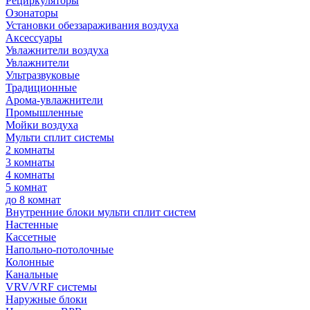
Рециркуляторы
Озонаторы
Установки обеззараживания воздуха
Аксессуары
Увлажнители воздуха
Увлажнители
Ультразвуковые
Традиционные
Арома-увлажнители
Промышленные
Мойки воздуха
Мульти сплит системы
2 комнаты
3 комнаты
4 комнаты
5 комнат
до 8 комнат
Внутренние блоки мульти сплит систем
Настенные
Кассетные
Напольно-потолочные
Колонные
Канальные
VRV/VRF системы
Наружные блоки