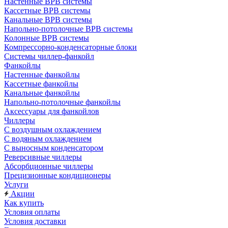
Настенные ВРВ системы
Кассетные ВРВ системы
Канальные ВРВ системы
Напольно-потолочные ВРВ системы
Колонные ВРВ системы
Компрессорно-конденсаторные блоки
Системы чиллер-фанкойл
Фанкойлы
Настенные фанкойлы
Кассетные фанкойлы
Канальные фанкойлы
Напольно-потолочные фанкойлы
Аксессуары для фанкойлов
Чиллеры
С воздушным охлаждением
С водяным охлаждением
С выносным конденсатором
Реверсивные чиллеры
Абсорбционные чиллеры
Прецизионные кондиционеры
Услуги
Акции
Как купить
Условия оплаты
Условия доставки