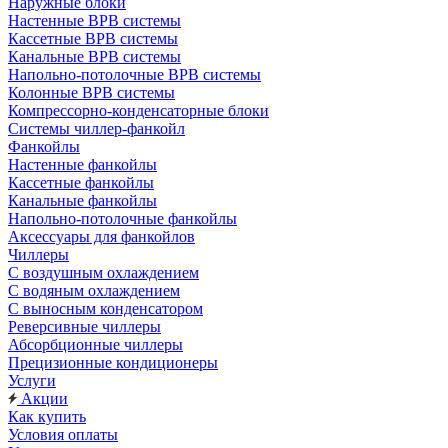
Наружные блоки
Настенные ВРВ системы
Кассетные ВРВ системы
Канальные ВРВ системы
Напольно-потолочные ВРВ системы
Колонные ВРВ системы
Компрессорно-конденсаторные блоки
Системы чиллер-фанкойл
Фанкойлы
Настенные фанкойлы
Кассетные фанкойлы
Канальные фанкойлы
Напольно-потолочные фанкойлы
Аксессуары для фанкойлов
Чиллеры
С воздушным охлаждением
С водяным охлаждением
С выносным конденсатором
Реверсивные чиллеры
Абсорбционные чиллеры
Прецизионные кондиционеры
Услуги
Акции
Как купить
Условия оплаты