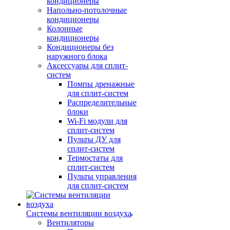
кондиционеры
Напольно-потолочные
кондиционеры
Колонные
кондиционеры
Кондиционеры без
наружного блока
Аксессуары для сплит-
систем
Помпы дренажные
для сплит-систем
Распределительные
блоки
Wi-Fi модули для
сплит-систем
Пульты ДУ для
сплит-систем
Термостаты для
сплит-систем
Пульты управления
для сплит-систем
Системы вентиляции воздуха
Вентиляторы