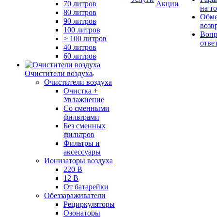
70 литров
Акции
на т
80 литров
Обме
90 литров
возв
100 литров
Вопр
> 100 литров
отве
40 литров
60 литров
Очистители воздуха
Очистители воздуха
Очистка +
Увлажнение
Cо сменными
фильтрами
Без сменных
фильтров
Фильтры и
аксессуары
Ионизаторы воздуха
220 В
12 В
От батарейки
Обеззараживатели
Рециркуляторы
Озонаторы