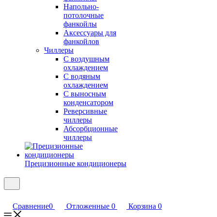
Напольно-
потолочные
фанкойлы
Аксессуары для
фанкойлов
Чиллеры
С воздушным
охлаждением
С водяным
охлаждением
С выносным
конденсатором
Реверсивные
чиллеры
Абсорбционные
чиллеры
Прецизионные кондиционеры
Сравнение
0
Отложенные
0
Корзина
0