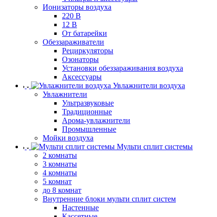
Ионизаторы воздуха
220 В
12 В
От батарейки
Обеззараживатели
Рециркуляторы
Озонаторы
Установки обеззараживания воздуха
Аксессуары
Увлажнители воздуха
Увлажнители
Ультразвуковые
Традиционные
Арома-увлажнители
Промышленные
Мойки воздуха
Мульти сплит системы
2 комнаты
3 комнаты
4 комнаты
5 комнат
до 8 комнат
Внутренние блоки мульти сплит систем
Настенные
Кассетные