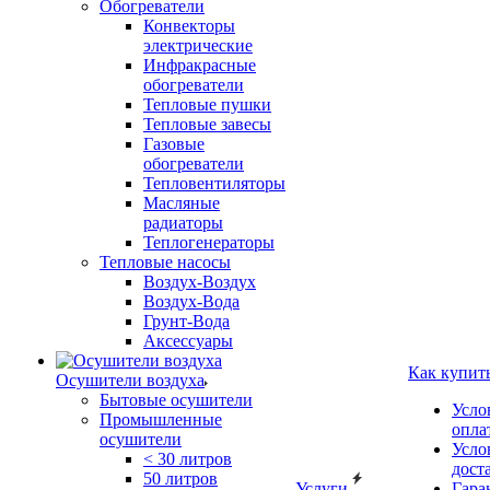
Обогреватели
Конвекторы
электрические
Инфракрасные
обогреватели
Тепловые пушки
Тепловые завесы
Газовые
обогреватели
Тепловентиляторы
Масляные
радиаторы
Теплогенераторы
Тепловые насосы
Воздух-Воздух
Воздух-Вода
Грунт-Вода
Аксессуары
Как купит
Осушители воздуха
Бытовые осушители
Усло
Промышленные
опла
осушители
Усло
< 30 литров
дост
50 литров
Услуги
Гара