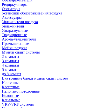
Обеззараживатели
Рециркуляторы
Озонаторы
Установки обеззараживания воздуха
Аксессуары
Увлажнители воздуха
Увлажнители
Ультразвуковые
Традиционные
Арома-увлажнители
Промышленные
Мойки воздуха
Мульти сплит системы
2 комнаты
3 комнаты
4 комнаты
5 комнат
до 8 комнат
Внутренние блоки мульти сплит систем
Настенные
Кассетные
Напольно-потолочные
Колонные
Канальные
VRV/VRF системы