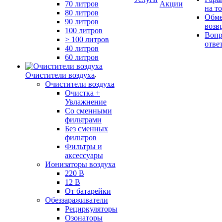
70 литров
Акции
на т
80 литров
Обме
90 литров
возв
100 литров
Вопр
> 100 литров
отве
40 литров
60 литров
Очистители воздуха
Очистители воздуха
Очистка +
Увлажнение
Cо сменными
фильтрами
Без сменных
фильтров
Фильтры и
аксессуары
Ионизаторы воздуха
220 В
12 В
От батарейки
Обеззараживатели
Рециркуляторы
Озонаторы