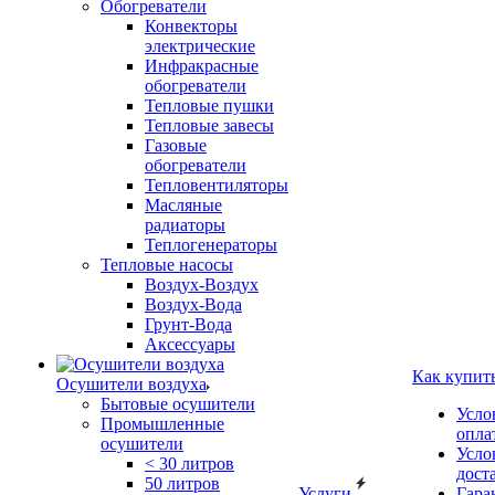
Обогреватели
Конвекторы
электрические
Инфракрасные
обогреватели
Тепловые пушки
Тепловые завесы
Газовые
обогреватели
Тепловентиляторы
Масляные
радиаторы
Теплогенераторы
Тепловые насосы
Воздух-Воздух
Воздух-Вода
Грунт-Вода
Аксессуары
Как купит
Осушители воздуха
Бытовые осушители
Усло
Промышленные
опла
осушители
Усло
< 30 литров
дост
50 литров
Услуги
Гара