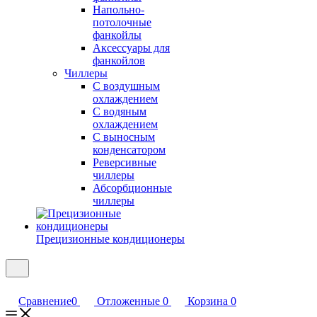
Напольно-
потолочные
фанкойлы
Аксессуары для
фанкойлов
Чиллеры
С воздушным
охлаждением
С водяным
охлаждением
С выносным
конденсатором
Реверсивные
чиллеры
Абсорбционные
чиллеры
Прецизионные кондиционеры
Сравнение
0
Отложенные
0
Корзина
0