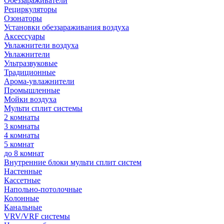
Обеззараживатели
Рециркуляторы
Озонаторы
Установки обеззараживания воздуха
Аксессуары
Увлажнители воздуха
Увлажнители
Ультразвуковые
Традиционные
Арома-увлажнители
Промышленные
Мойки воздуха
Мульти сплит системы
2 комнаты
3 комнаты
4 комнаты
5 комнат
до 8 комнат
Внутренние блоки мульти сплит систем
Настенные
Кассетные
Напольно-потолочные
Колонные
Канальные
VRV/VRF системы