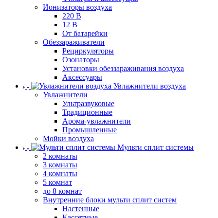
Ионизаторы воздуха
220 В
12 В
От батарейки
Обеззараживатели
Рециркуляторы
Озонаторы
Установки обеззараживания воздуха
Аксессуары
Увлажнители воздуха
Увлажнители
Ультразвуковые
Традиционные
Арома-увлажнители
Промышленные
Мойки воздуха
Мульти сплит системы
2 комнаты
3 комнаты
4 комнаты
5 комнат
до 8 комнат
Внутренние блоки мульти сплит систем
Настенные
Кассетные