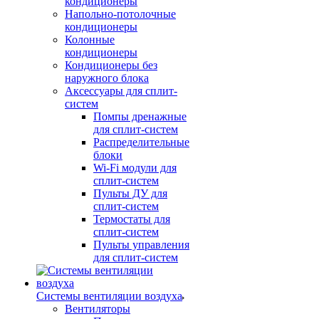
кондиционеры
Напольно-потолочные
кондиционеры
Колонные
кондиционеры
Кондиционеры без
наружного блока
Аксессуары для сплит-
систем
Помпы дренажные
для сплит-систем
Распределительные
блоки
Wi-Fi модули для
сплит-систем
Пульты ДУ для
сплит-систем
Термостаты для
сплит-систем
Пульты управления
для сплит-систем
Системы вентиляции воздуха
Вентиляторы