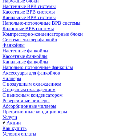
Наружные блоки
Настенные ВРВ системы
Кассетные ВРВ системы
Канальные ВРВ системы
Напольно-потолочные ВРВ системы
Колонные ВРВ системы
Компрессорно-конденсаторные блоки
Системы чиллер-фанкойл
Фанкойлы
Настенные фанкойлы
Кассетные фанкойлы
Канальные фанкойлы
Напольно-потолочные фанкойлы
Аксессуары для фанкойлов
Чиллеры
С воздушным охлаждением
С водяным охлаждением
С выносным конденсатором
Реверсивные чиллеры
Абсорбционные чиллеры
Прецизионные кондиционеры
Услуги
Акции
Как купить
Условия оплаты