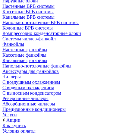
Наружные блоки
Настенные ВРВ системы
Кассетные ВРВ системы
Канальные ВРВ системы
Напольно-потолочные ВРВ системы
Колонные ВРВ системы
Компрессорно-конденсаторные блоки
Системы чиллер-фанкойл
Фанкойлы
Настенные фанкойлы
Кассетные фанкойлы
Канальные фанкойлы
Напольно-потолочные фанкойлы
Аксессуары для фанкойлов
Чиллеры
С воздушным охлаждением
С водяным охлаждением
С выносным конденсатором
Реверсивные чиллеры
Абсорбционные чиллеры
Прецизионные кондиционеры
Услуги
Акции
Как купить
Условия оплаты