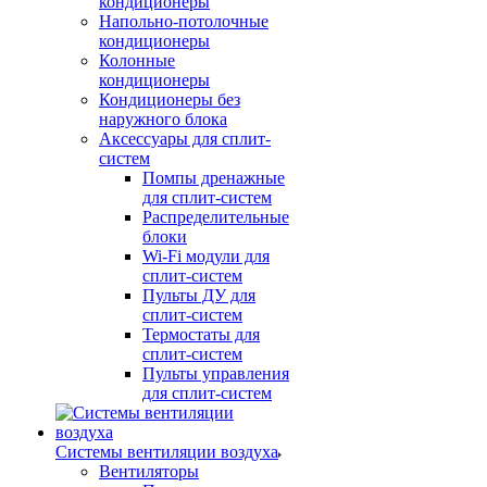
кондиционеры
Напольно-потолочные
кондиционеры
Колонные
кондиционеры
Кондиционеры без
наружного блока
Аксессуары для сплит-
систем
Помпы дренажные
для сплит-систем
Распределительные
блоки
Wi-Fi модули для
сплит-систем
Пульты ДУ для
сплит-систем
Термостаты для
сплит-систем
Пульты управления
для сплит-систем
Системы вентиляции воздуха
Вентиляторы