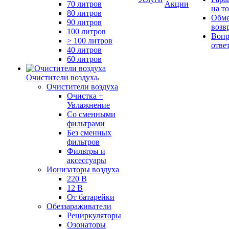
70 литров
Акции
на т
80 литров
Обме
90 литров
возв
100 литров
Вопр
> 100 литров
отве
40 литров
60 литров
Очистители воздуха
Очистители воздуха
Очистка +
Увлажнение
Cо сменными
фильтрами
Без сменных
фильтров
Фильтры и
аксессуары
Ионизаторы воздуха
220 В
12 В
От батарейки
Обеззараживатели
Рециркуляторы
Озонаторы