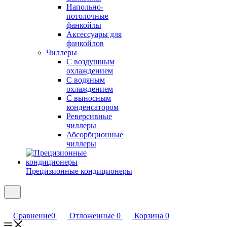
Напольно-
потолочные
фанкойлы
Аксессуары для
фанкойлов
Чиллеры
С воздушным
охлаждением
С водяным
охлаждением
С выносным
конденсатором
Реверсивные
чиллеры
Абсорбционные
чиллеры
Прецизионные кондиционеры
Сравнение
0
Отложенные
0
Корзина
0