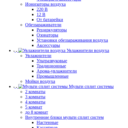
Ионизаторы воздуха
220 В
12 В
От батарейки
Обеззараживатели
Рециркуляторы
Озонаторы
Установки обеззараживания воздуха
Аксессуары
Увлажнители воздуха
Увлажнители
Ультразвуковые
Традиционные
Арома-увлажнители
Промышленные
Мойки воздуха
Мульти сплит системы
2 комнаты
3 комнаты
4 комнаты
5 комнат
до 8 комнат
Внутренние блоки мульти сплит систем
Настенные
Кассетные