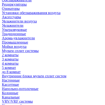
Обеззараживатели
Рециркуляторы
Озонаторы
Установки обеззараживания воздуха
Аксессуары
Увлажнители воздуха
Увлажнители
Ультразвуковые
Традиционные
Арома-увлажнители
Промышленные
Мойки воздуха
Мульти сплит системы
2 комнаты
3 комнаты
4 комнаты
5 комнат
до 8 комнат
Внутренние блоки мульти сплит систем
Настенные
Кассетные
Напольно-потолочные
Колонные
Канальные
VRV/VRF системы