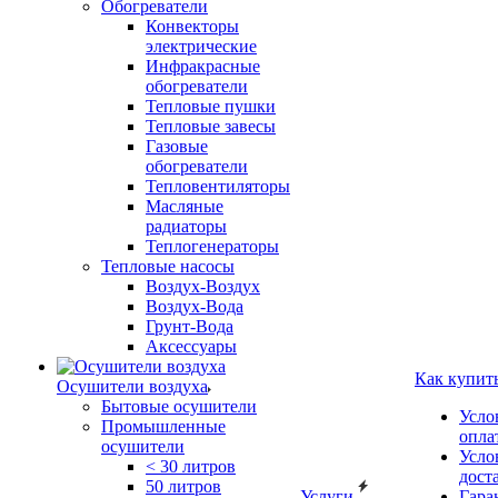
Обогреватели
Конвекторы
электрические
Инфракрасные
обогреватели
Тепловые пушки
Тепловые завесы
Газовые
обогреватели
Тепловентиляторы
Масляные
радиаторы
Теплогенераторы
Тепловые насосы
Воздух-Воздух
Воздух-Вода
Грунт-Вода
Аксессуары
Как купит
Осушители воздуха
Бытовые осушители
Усло
Промышленные
опла
осушители
Усло
< 30 литров
дост
50 литров
Услуги
Гара