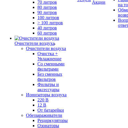
70 литров
Акции
на т
80 литров
Обме
90 литров
возв
100 литров
Вопр
> 100 литров
отве
40 литров
60 литров
Очистители воздуха
Очистители воздуха
Очистка +
Увлажнение
Cо сменными
фильтрами
Без сменных
фильтров
Фильтры и
аксессуары
Ионизаторы воздуха
220 В
12 В
От батарейки
Обеззараживатели
Рециркуляторы
Озонаторы