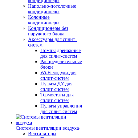
кондиционеры
Напольно-потолочные
кондиционеры
Колонные
кондиционеры
Кондиционеры без
наружного блока
Аксессуары для сплит-
систем
Помпы дренажные
для сплит-систем
Распределительные
блоки
Wi-Fi модули для
сплит-систем
Пульты ДУ для
сплит-систем
Термостаты для
сплит-систем
Пульты управления
для сплит-систем
Системы вентиляции воздуха
Вентиляторы