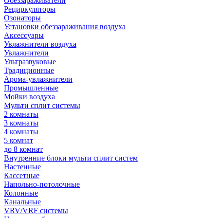
Обеззараживатели
Рециркуляторы
Озонаторы
Установки обеззараживания воздуха
Аксессуары
Увлажнители воздуха
Увлажнители
Ультразвуковые
Традиционные
Арома-увлажнители
Промышленные
Мойки воздуха
Мульти сплит системы
2 комнаты
3 комнаты
4 комнаты
5 комнат
до 8 комнат
Внутренние блоки мульти сплит систем
Настенные
Кассетные
Напольно-потолочные
Колонные
Канальные
VRV/VRF системы