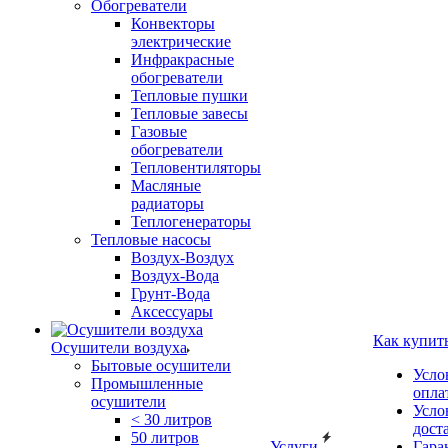
Обогреватели
Конвекторы
электрические
Инфракрасные
обогреватели
Тепловые пушки
Тепловые завесы
Газовые
обогреватели
Тепловентиляторы
Масляные
радиаторы
Теплогенераторы
Тепловые насосы
Воздух-Воздух
Воздух-Вода
Грунт-Вода
Аксессуары
Как купит
Осушители воздуха
Бытовые осушители
Усло
Промышленные
опла
осушители
Усло
< 30 литров
дост
50 литров
Услуги
Гара