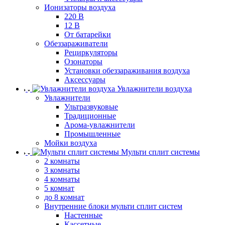
Ионизаторы воздуха
220 В
12 В
От батарейки
Обеззараживатели
Рециркуляторы
Озонаторы
Установки обеззараживания воздуха
Аксессуары
Увлажнители воздуха
Увлажнители
Ультразвуковые
Традиционные
Арома-увлажнители
Промышленные
Мойки воздуха
Мульти сплит системы
2 комнаты
3 комнаты
4 комнаты
5 комнат
до 8 комнат
Внутренние блоки мульти сплит систем
Настенные
Кассетные