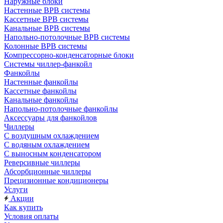
Наружные блоки
Настенные ВРВ системы
Кассетные ВРВ системы
Канальные ВРВ системы
Напольно-потолочные ВРВ системы
Колонные ВРВ системы
Компрессорно-конденсаторные блоки
Системы чиллер-фанкойл
Фанкойлы
Настенные фанкойлы
Кассетные фанкойлы
Канальные фанкойлы
Напольно-потолочные фанкойлы
Аксессуары для фанкойлов
Чиллеры
С воздушным охлаждением
С водяным охлаждением
С выносным конденсатором
Реверсивные чиллеры
Абсорбционные чиллеры
Прецизионные кондиционеры
Услуги
Акции
Как купить
Условия оплаты