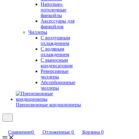
Напольно-
потолочные
фанкойлы
Аксессуары для
фанкойлов
Чиллеры
С воздушным
охлаждением
С водяным
охлаждением
С выносным
конденсатором
Реверсивные
чиллеры
Абсорбционные
чиллеры
Прецизионные кондиционеры
Сравнение
0
Отложенные
0
Корзина
0