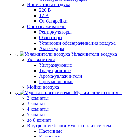
Ионизаторы воздуха
220 В
12 В
От батарейки
Обеззараживатели
Рециркуляторы
Озонаторы
Установки обеззараживания воздуха
Аксессуары
Увлажнители воздуха
Увлажнители
Ультразвуковые
Традиционные
Арома-увлажнители
Промышленные
Мойки воздуха
Мульти сплит системы
2 комнаты
3 комнаты
4 комнаты
5 комнат
до 8 комнат
Внутренние блоки мульти сплит систем
Настенные
Кассетные