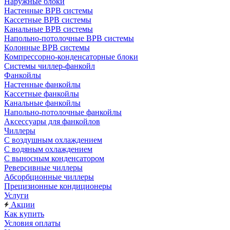
Наружные блоки
Настенные ВРВ системы
Кассетные ВРВ системы
Канальные ВРВ системы
Напольно-потолочные ВРВ системы
Колонные ВРВ системы
Компрессорно-конденсаторные блоки
Системы чиллер-фанкойл
Фанкойлы
Настенные фанкойлы
Кассетные фанкойлы
Канальные фанкойлы
Напольно-потолочные фанкойлы
Аксессуары для фанкойлов
Чиллеры
С воздушным охлаждением
С водяным охлаждением
С выносным конденсатором
Реверсивные чиллеры
Абсорбционные чиллеры
Прецизионные кондиционеры
Услуги
Акции
Как купить
Условия оплаты