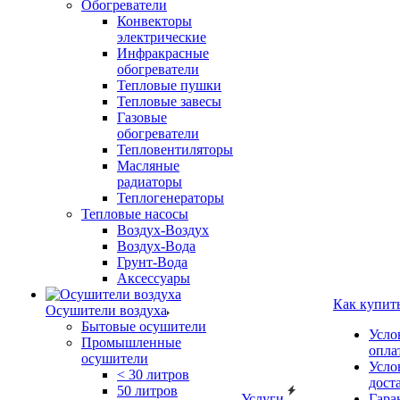
Обогреватели
Конвекторы
электрические
Инфракрасные
обогреватели
Тепловые пушки
Тепловые завесы
Газовые
обогреватели
Тепловентиляторы
Масляные
радиаторы
Теплогенераторы
Тепловые насосы
Воздух-Воздух
Воздух-Вода
Грунт-Вода
Аксессуары
Как купит
Осушители воздуха
Бытовые осушители
Усло
Промышленные
опла
осушители
Усло
< 30 литров
дост
50 литров
Услуги
Гара