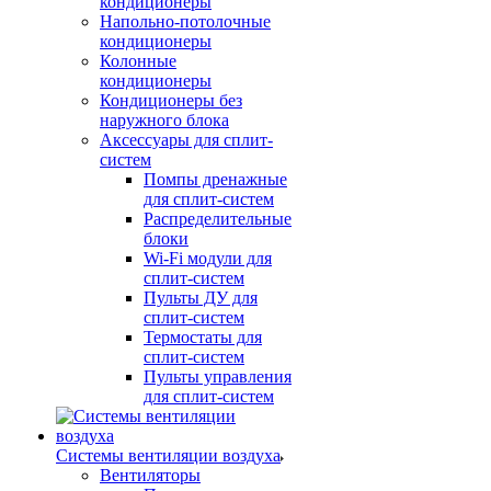
кондиционеры
Напольно-потолочные
кондиционеры
Колонные
кондиционеры
Кондиционеры без
наружного блока
Аксессуары для сплит-
систем
Помпы дренажные
для сплит-систем
Распределительные
блоки
Wi-Fi модули для
сплит-систем
Пульты ДУ для
сплит-систем
Термостаты для
сплит-систем
Пульты управления
для сплит-систем
Системы вентиляции воздуха
Вентиляторы