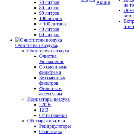
70 литров
Акции
на т
80 литров
Обме
90 литров
возв
100 литров
Вопр
> 100 литров
отве
40 литров
60 литров
Очистители воздуха
Очистители воздуха
Очистка +
Увлажнение
Cо сменными
фильтрами
Без сменных
фильтров
Фильтры и
аксессуары
Ионизаторы воздуха
220 В
12 В
От батарейки
Обеззараживатели
Рециркуляторы
Озонаторы