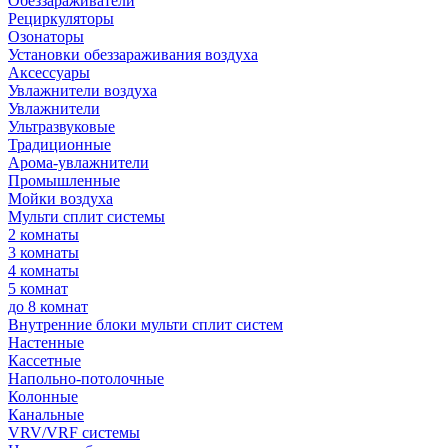
Обеззараживатели
Рециркуляторы
Озонаторы
Установки обеззараживания воздуха
Аксессуары
Увлажнители воздуха
Увлажнители
Ультразвуковые
Традиционные
Арома-увлажнители
Промышленные
Мойки воздуха
Мульти сплит системы
2 комнаты
3 комнаты
4 комнаты
5 комнат
до 8 комнат
Внутренние блоки мульти сплит систем
Настенные
Кассетные
Напольно-потолочные
Колонные
Канальные
VRV/VRF системы