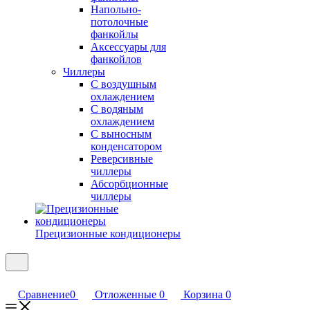
Напольно-
потолочные
фанкойлы
Аксессуары для
фанкойлов
Чиллеры
С воздушным
охлаждением
С водяным
охлаждением
С выносным
конденсатором
Реверсивные
чиллеры
Абсорбционные
чиллеры
Прецизионные кондиционеры
Сравнение
0
Отложенные
0
Корзина
0