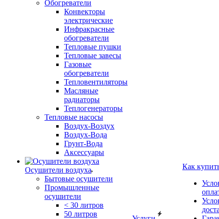
Обогреватели
Конвекторы
электрические
Инфракрасные
обогреватели
Тепловые пушки
Тепловые завесы
Газовые
обогреватели
Тепловентиляторы
Масляные
радиаторы
Теплогенераторы
Тепловые насосы
Воздух-Воздух
Воздух-Вода
Грунт-Вода
Аксессуары
Как купит
Осушители воздуха
Бытовые осушители
Усло
Промышленные
опла
осушители
Усло
< 30 литров
дост
50 литров
Услуги
Гара