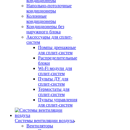
кондиционеры
Напольно-потолочные
кондиционеры
Колонные
кондиционеры
Кондиционеры без
наружного блока
Аксессуары для сплит-
систем
Помпы дренажные
для сплит-систем
Распределительные
блоки
Wi-Fi модули для
сплит-систем
Пульты ДУ для
сплит-систем
Термостаты для
сплит-систем
Пульты управления
для сплит-систем
Системы вентиляции воздуха
Вентиляторы