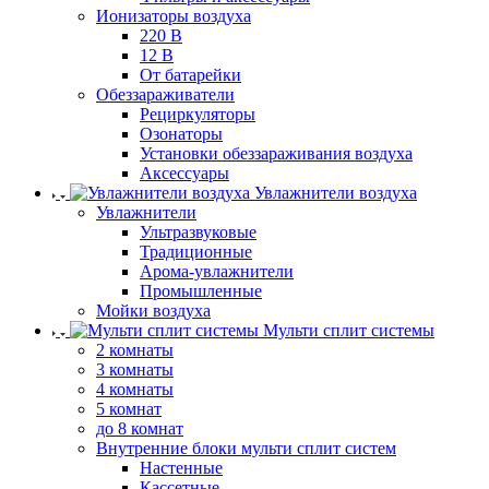
Ионизаторы воздуха
220 В
12 В
От батарейки
Обеззараживатели
Рециркуляторы
Озонаторы
Установки обеззараживания воздуха
Аксессуары
Увлажнители воздуха
Увлажнители
Ультразвуковые
Традиционные
Арома-увлажнители
Промышленные
Мойки воздуха
Мульти сплит системы
2 комнаты
3 комнаты
4 комнаты
5 комнат
до 8 комнат
Внутренние блоки мульти сплит систем
Настенные
Кассетные