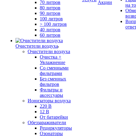
70 литров
Акции
на т
80 литров
Обме
90 литров
возв
100 литров
Вопр
> 100 литров
отве
40 литров
60 литров
Очистители воздуха
Очистители воздуха
Очистка +
Увлажнение
Cо сменными
фильтрами
Без сменных
фильтров
Фильтры и
аксессуары
Ионизаторы воздуха
220 В
12 В
От батарейки
Обеззараживатели
Рециркуляторы
Озонаторы