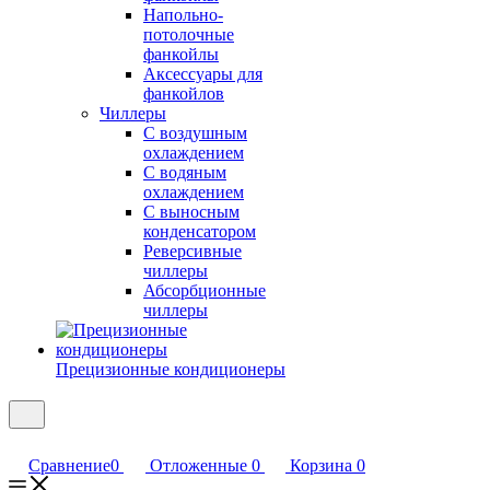
Напольно-
потолочные
фанкойлы
Аксессуары для
фанкойлов
Чиллеры
С воздушным
охлаждением
С водяным
охлаждением
С выносным
конденсатором
Реверсивные
чиллеры
Абсорбционные
чиллеры
Прецизионные кондиционеры
Сравнение
0
Отложенные
0
Корзина
0