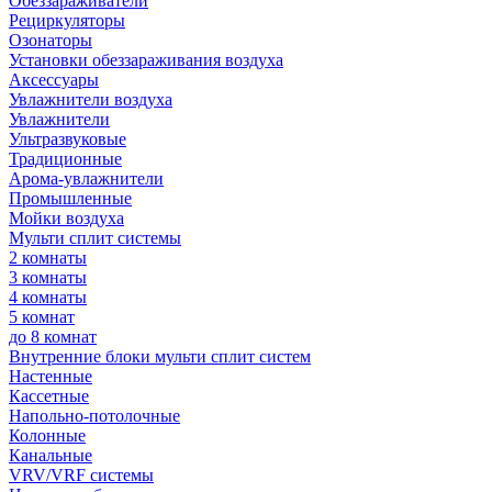
Обеззараживатели
Рециркуляторы
Озонаторы
Установки обеззараживания воздуха
Аксессуары
Увлажнители воздуха
Увлажнители
Ультразвуковые
Традиционные
Арома-увлажнители
Промышленные
Мойки воздуха
Мульти сплит системы
2 комнаты
3 комнаты
4 комнаты
5 комнат
до 8 комнат
Внутренние блоки мульти сплит систем
Настенные
Кассетные
Напольно-потолочные
Колонные
Канальные
VRV/VRF системы