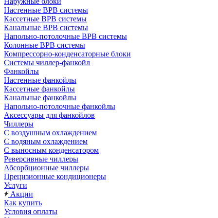
Наружные блоки
Настенные ВРВ системы
Кассетные ВРВ системы
Канальные ВРВ системы
Напольно-потолочные ВРВ системы
Колонные ВРВ системы
Компрессорно-конденсаторные блоки
Системы чиллер-фанкойл
Фанкойлы
Настенные фанкойлы
Кассетные фанкойлы
Канальные фанкойлы
Напольно-потолочные фанкойлы
Аксессуары для фанкойлов
Чиллеры
С воздушным охлаждением
С водяным охлаждением
С выносным конденсатором
Реверсивные чиллеры
Абсорбционные чиллеры
Прецизионные кондиционеры
Услуги
Акции
Как купить
Условия оплаты