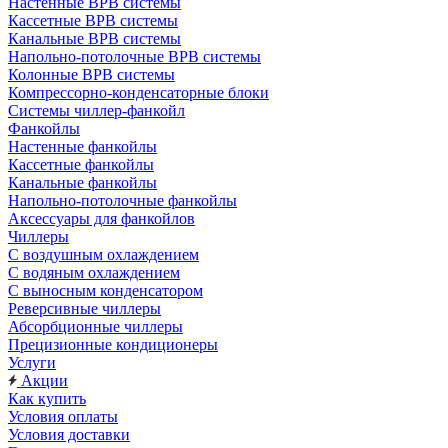
Настенные ВРВ системы
Кассетные ВРВ системы
Канальные ВРВ системы
Напольно-потолочные ВРВ системы
Колонные ВРВ системы
Компрессорно-конденсаторные блоки
Системы чиллер-фанкойл
Фанкойлы
Настенные фанкойлы
Кассетные фанкойлы
Канальные фанкойлы
Напольно-потолочные фанкойлы
Аксессуары для фанкойлов
Чиллеры
С воздушным охлаждением
С водяным охлаждением
С выносным конденсатором
Реверсивные чиллеры
Абсорбционные чиллеры
Прецизионные кондиционеры
Услуги
Акции
Как купить
Условия оплаты
Условия доставки