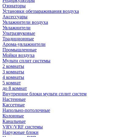
Рециркуляторы
Озонаторы
Установки обеззараживания воздуха
Аксессуары
Увлажнители воздуха
Увлажнители
Ультразвуковые
Традиционные
Арома-увлажнители
Промышленные
Мойки воздуха
Мульти сплит системы
2 комнаты
3 комнаты
4 комнаты
5 комнат
до 8 комнат
Внутренние блоки мульти сплит систем
Настенные
Кассетные
Напольно-потолочные
Колонные
Канальные
VRV/VRF системы
Наружные блоки