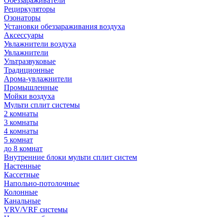
Обеззараживатели
Рециркуляторы
Озонаторы
Установки обеззараживания воздуха
Аксессуары
Увлажнители воздуха
Увлажнители
Ультразвуковые
Традиционные
Арома-увлажнители
Промышленные
Мойки воздуха
Мульти сплит системы
2 комнаты
3 комнаты
4 комнаты
5 комнат
до 8 комнат
Внутренние блоки мульти сплит систем
Настенные
Кассетные
Напольно-потолочные
Колонные
Канальные
VRV/VRF системы