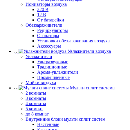
Ионизаторы воздуха
220 В
12 В
От батарейки
Обеззараживатели
Рециркуляторы
Озонаторы
Установки обеззараживания воздуха
Аксессуары
Увлажнители воздуха
Увлажнители
Ультразвуковые
Традиционные
Арома-увлажнители
Промышленные
Мойки воздуха
Мульти сплит системы
2 комнаты
3 комнаты
4 комнаты
5 комнат
до 8 комнат
Внутренние блоки мульти сплит систем
Настенные
Кассетные