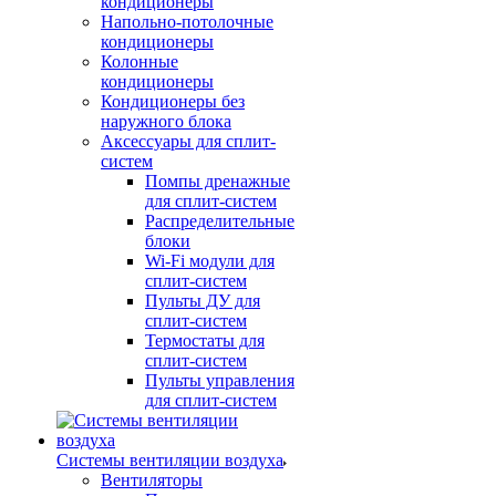
кондиционеры
Напольно-потолочные
кондиционеры
Колонные
кондиционеры
Кондиционеры без
наружного блока
Аксессуары для сплит-
систем
Помпы дренажные
для сплит-систем
Распределительные
блоки
Wi-Fi модули для
сплит-систем
Пульты ДУ для
сплит-систем
Термостаты для
сплит-систем
Пульты управления
для сплит-систем
Системы вентиляции воздуха
Вентиляторы