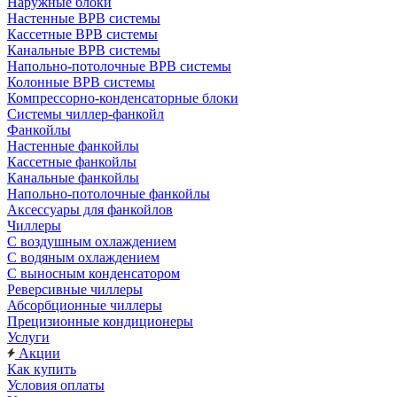
Наружные блоки
Настенные ВРВ системы
Кассетные ВРВ системы
Канальные ВРВ системы
Напольно-потолочные ВРВ системы
Колонные ВРВ системы
Компрессорно-конденсаторные блоки
Системы чиллер-фанкойл
Фанкойлы
Настенные фанкойлы
Кассетные фанкойлы
Канальные фанкойлы
Напольно-потолочные фанкойлы
Аксессуары для фанкойлов
Чиллеры
С воздушным охлаждением
С водяным охлаждением
С выносным конденсатором
Реверсивные чиллеры
Абсорбционные чиллеры
Прецизионные кондиционеры
Услуги
Акции
Как купить
Условия оплаты