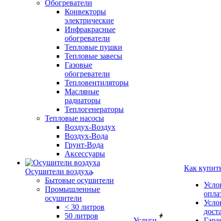
Обогреватели
Конвекторы
электрические
Инфракрасные
обогреватели
Тепловые пушки
Тепловые завесы
Газовые
обогреватели
Тепловентиляторы
Масляные
радиаторы
Теплогенераторы
Тепловые насосы
Воздух-Воздух
Воздух-Вода
Грунт-Вода
Аксессуары
Как купит
Осушители воздуха
Бытовые осушители
Усло
Промышленные
опла
осушители
Усло
< 30 литров
дост
50 литров
Услуги
Гара