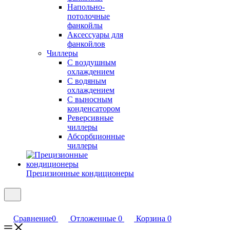
Напольно-
потолочные
фанкойлы
Аксессуары для
фанкойлов
Чиллеры
С воздушным
охлаждением
С водяным
охлаждением
С выносным
конденсатором
Реверсивные
чиллеры
Абсорбционные
чиллеры
Прецизионные кондиционеры
Сравнение
0
Отложенные
0
Корзина
0