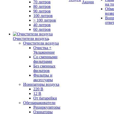
70 литров
Акции
на т
80 литров
Обме
90 литров
возв
100 литров
Вопр
> 100 литров
отве
40 литров
60 литров
Очистители воздуха
Очистители воздуха
Очистка +
Увлажнение
Cо сменными
фильтрами
Без сменных
фильтров
Фильтры и
аксессуары
Ионизаторы воздуха
220 В
12 В
От батарейки
Обеззараживатели
Рециркуляторы
Озонаторы