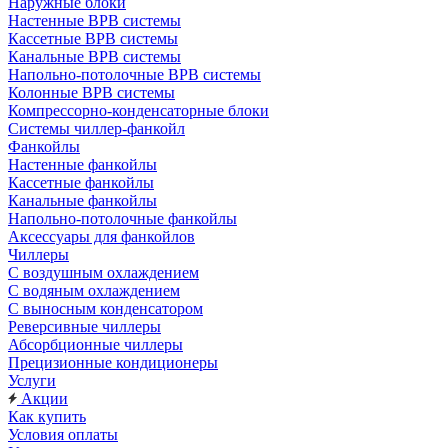
Наружные блоки
Настенные ВРВ системы
Кассетные ВРВ системы
Канальные ВРВ системы
Напольно-потолочные ВРВ системы
Колонные ВРВ системы
Компрессорно-конденсаторные блоки
Системы чиллер-фанкойл
Фанкойлы
Настенные фанкойлы
Кассетные фанкойлы
Канальные фанкойлы
Напольно-потолочные фанкойлы
Аксессуары для фанкойлов
Чиллеры
С воздушным охлаждением
С водяным охлаждением
С выносным конденсатором
Реверсивные чиллеры
Абсорбционные чиллеры
Прецизионные кондиционеры
Услуги
Акции
Как купить
Условия оплаты