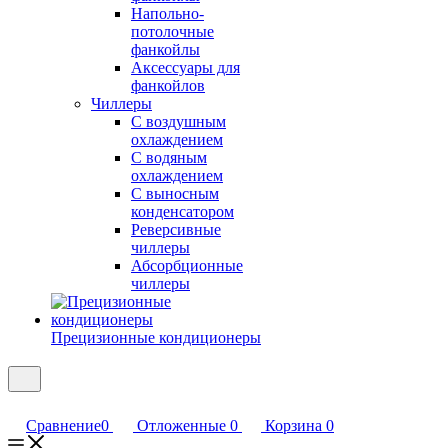
Напольно-
потолочные
фанкойлы
Аксессуары для
фанкойлов
Чиллеры
С воздушным
охлаждением
С водяным
охлаждением
С выносным
конденсатором
Реверсивные
чиллеры
Абсорбционные
чиллеры
Прецизионные кондиционеры
Сравнение
0
Отложенные
0
Корзина
0