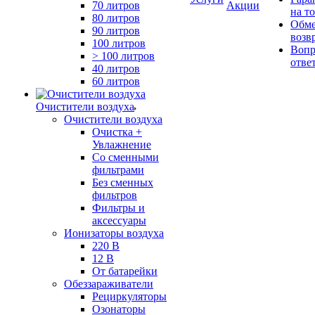
70 литров
Акции
на т
80 литров
Обме
90 литров
возв
100 литров
Вопр
> 100 литров
отве
40 литров
60 литров
Очистители воздуха
Очистители воздуха
Очистка +
Увлажнение
Cо сменными
фильтрами
Без сменных
фильтров
Фильтры и
аксессуары
Ионизаторы воздуха
220 В
12 В
От батарейки
Обеззараживатели
Рециркуляторы
Озонаторы