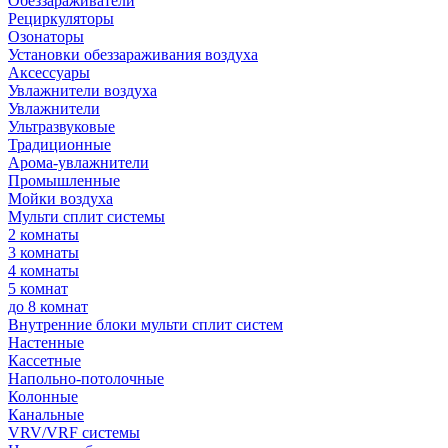
Обеззараживатели
Рециркуляторы
Озонаторы
Установки обеззараживания воздуха
Аксессуары
Увлажнители воздуха
Увлажнители
Ультразвуковые
Традиционные
Арома-увлажнители
Промышленные
Мойки воздуха
Мульти сплит системы
2 комнаты
3 комнаты
4 комнаты
5 комнат
до 8 комнат
Внутренние блоки мульти сплит систем
Настенные
Кассетные
Напольно-потолочные
Колонные
Канальные
VRV/VRF системы