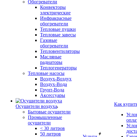
Обогреватели
Конвекторы
электрические
Инфракрасные
обогреватели
Тепловые пушки
Тепловые завесы
Газовые
обогреватели
Тепловентиляторы
Масляные
радиаторы
Теплогенераторы
Тепловые насосы
Воздух-Воздух
Воздух-Вода
Грунт-Вода
Аксессуары
Как купит
Осушители воздуха
Бытовые осушители
Усло
Промышленные
опла
осушители
Усло
< 30 литров
дост
50 литров
Услуги
Гара