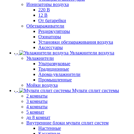
Ионизаторы воздуха
220 В
12 В
От батарейки
Обеззараживатели
Рециркуляторы
Озонаторы
Установки обеззараживания воздуха
Аксессуары
Увлажнители воздуха
Увлажнители
Ультразвуковые
Традиционные
Арома-увлажнители
Промышленные
Мойки воздуха
Мульти сплит системы
2 комнаты
3 комнаты
4 комнаты
5 комнат
до 8 комнат
Внутренние блоки мульти сплит систем
Настенные
Кассетные