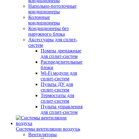
кондиционеры
Напольно-потолочные
кондиционеры
Колонные
кондиционеры
Кондиционеры без
наружного блока
Аксессуары для сплит-
систем
Помпы дренажные
для сплит-систем
Распределительные
блоки
Wi-Fi модули для
сплит-систем
Пульты ДУ для
сплит-систем
Термостаты для
сплит-систем
Пульты управления
для сплит-систем
Системы вентиляции воздуха
Вентиляторы