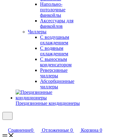
Напольно-
потолочные
фанкойлы
Аксессуары для
фанкойлов
Чиллеры
С воздушным
охлаждением
С водяным
охлаждением
С выносным
конденсатором
Реверсивные
чиллеры
Абсорбционные
чиллеры
Прецизионные кондиционеры
Сравнение
0
Отложенные
0
Корзина
0