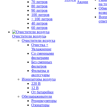
70 литров
Акции
на т
80 литров
Обме
90 литров
возв
100 литров
Вопр
> 100 литров
отве
40 литров
60 литров
Очистители воздуха
Очистители воздуха
Очистка +
Увлажнение
Cо сменными
фильтрами
Без сменных
фильтров
Фильтры и
аксессуары
Ионизаторы воздуха
220 В
12 В
От батарейки
Обеззараживатели
Рециркуляторы
Озонаторы