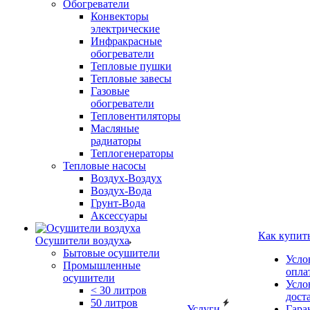
Обогреватели
Конвекторы
электрические
Инфракрасные
обогреватели
Тепловые пушки
Тепловые завесы
Газовые
обогреватели
Тепловентиляторы
Масляные
радиаторы
Теплогенераторы
Тепловые насосы
Воздух-Воздух
Воздух-Вода
Грунт-Вода
Аксессуары
Как купит
Осушители воздуха
Бытовые осушители
Усло
Промышленные
опла
осушители
Усло
< 30 литров
дост
50 литров
Услуги
Гара