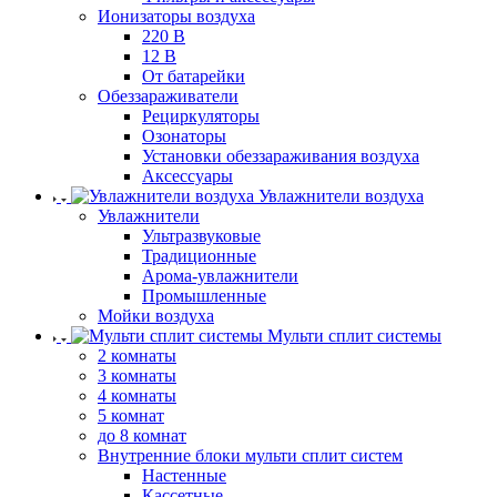
Ионизаторы воздуха
220 В
12 В
От батарейки
Обеззараживатели
Рециркуляторы
Озонаторы
Установки обеззараживания воздуха
Аксессуары
Увлажнители воздуха
Увлажнители
Ультразвуковые
Традиционные
Арома-увлажнители
Промышленные
Мойки воздуха
Мульти сплит системы
2 комнаты
3 комнаты
4 комнаты
5 комнат
до 8 комнат
Внутренние блоки мульти сплит систем
Настенные
Кассетные