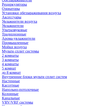
Обеззараживатели
Рециркуляторы
Озонаторы
Установки обеззараживания воздуха
Аксессуары
Увлажнители воздуха
Увлажнители
Ультразвуковые
Традиционные
Арома-увлажнители
Промышленные
Мойки воздуха
Мульти сплит системы
2 комнаты
3 комнаты
4 комнаты
5 комнат
до 8 комнат
Внутренние блоки мульти сплит систем
Настенные
Кассетные
Напольно-потолочные
Колонные
Канальные
VRV/VRF системы