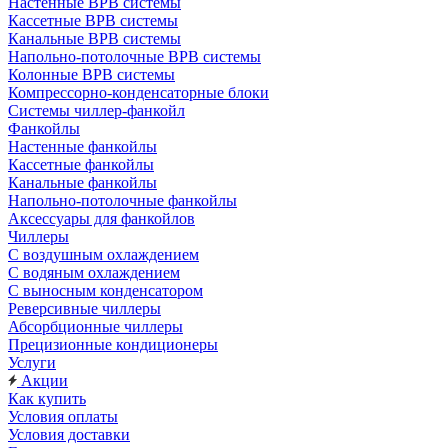
Настенные ВРВ системы
Кассетные ВРВ системы
Канальные ВРВ системы
Напольно-потолочные ВРВ системы
Колонные ВРВ системы
Компрессорно-конденсаторные блоки
Системы чиллер-фанкойл
Фанкойлы
Настенные фанкойлы
Кассетные фанкойлы
Канальные фанкойлы
Напольно-потолочные фанкойлы
Аксессуары для фанкойлов
Чиллеры
С воздушным охлаждением
С водяным охлаждением
С выносным конденсатором
Реверсивные чиллеры
Абсорбционные чиллеры
Прецизионные кондиционеры
Услуги
Акции
Как купить
Условия оплаты
Условия доставки