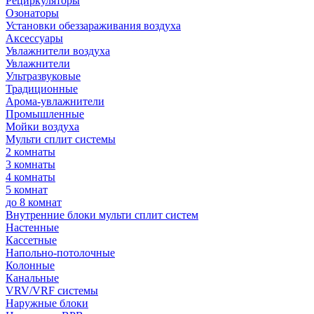
Рециркуляторы
Озонаторы
Установки обеззараживания воздуха
Аксессуары
Увлажнители воздуха
Увлажнители
Ультразвуковые
Традиционные
Арома-увлажнители
Промышленные
Мойки воздуха
Мульти сплит системы
2 комнаты
3 комнаты
4 комнаты
5 комнат
до 8 комнат
Внутренние блоки мульти сплит систем
Настенные
Кассетные
Напольно-потолочные
Колонные
Канальные
VRV/VRF системы
Наружные блоки