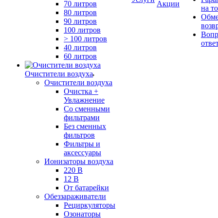
70 литров
Акции
на т
80 литров
Обме
90 литров
возв
100 литров
Вопр
> 100 литров
отве
40 литров
60 литров
Очистители воздуха
Очистители воздуха
Очистка +
Увлажнение
Cо сменными
фильтрами
Без сменных
фильтров
Фильтры и
аксессуары
Ионизаторы воздуха
220 В
12 В
От батарейки
Обеззараживатели
Рециркуляторы
Озонаторы