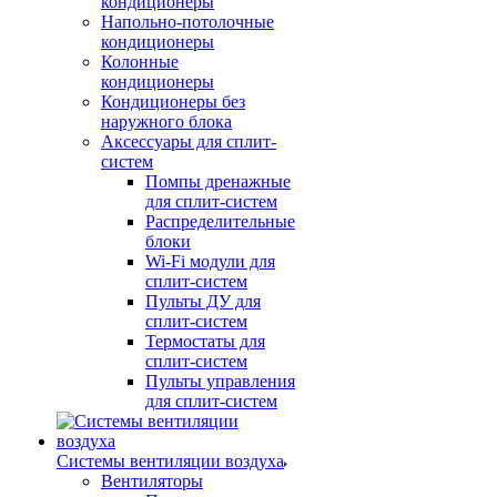
кондиционеры
Напольно-потолочные
кондиционеры
Колонные
кондиционеры
Кондиционеры без
наружного блока
Аксессуары для сплит-
систем
Помпы дренажные
для сплит-систем
Распределительные
блоки
Wi-Fi модули для
сплит-систем
Пульты ДУ для
сплит-систем
Термостаты для
сплит-систем
Пульты управления
для сплит-систем
Системы вентиляции воздуха
Вентиляторы