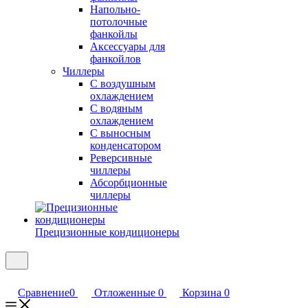
Напольно-
потолочные
фанкойлы
Аксессуары для
фанкойлов
Чиллеры
С воздушным
охлаждением
С водяным
охлаждением
С выносным
конденсатором
Реверсивные
чиллеры
Абсорбционные
чиллеры
Прецизионные кондиционеры
Сравнение
0
Отложенные
0
Корзина
0