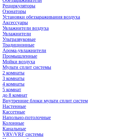
Обеззараживатели
Рециркуляторы
Озонаторы
Установки обеззараживания воздуха
Аксессуары
Увлажнители воздуха
Увлажнители
Ультразвуковые
Традиционные
Арома-увлажнители
Промышленные
Мойки воздуха
Мульти сплит системы
2 комнаты
3 комнаты
4 комнаты
5 комнат
до 8 комнат
Внутренние блоки мульти сплит систем
Настенные
Кассетные
Напольно-потолочные
Колонные
Канальные
VRV/VRF системы