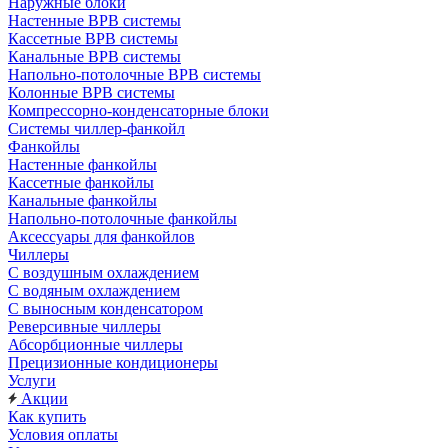
Наружные блоки
Настенные ВРВ системы
Кассетные ВРВ системы
Канальные ВРВ системы
Напольно-потолочные ВРВ системы
Колонные ВРВ системы
Компрессорно-конденсаторные блоки
Системы чиллер-фанкойл
Фанкойлы
Настенные фанкойлы
Кассетные фанкойлы
Канальные фанкойлы
Напольно-потолочные фанкойлы
Аксессуары для фанкойлов
Чиллеры
С воздушным охлаждением
С водяным охлаждением
С выносным конденсатором
Реверсивные чиллеры
Абсорбционные чиллеры
Прецизионные кондиционеры
Услуги
Акции
Как купить
Условия оплаты