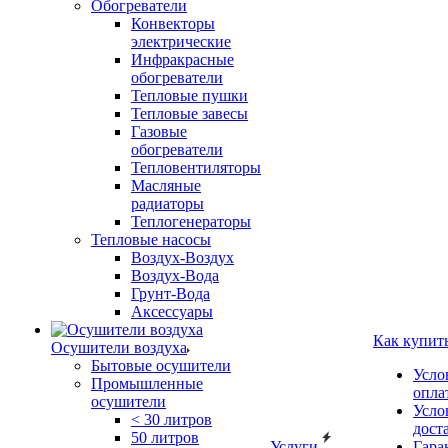
Обогреватели
Конвекторы
электрические
Инфракрасные
обогреватели
Тепловые пушки
Тепловые завесы
Газовые
обогреватели
Тепловентиляторы
Масляные
радиаторы
Теплогенераторы
Тепловые насосы
Воздух-Воздух
Воздух-Вода
Грунт-Вода
Аксессуары
Как купит
Осушители воздуха
Бытовые осушители
Усло
Промышленные
опла
осушители
Усло
< 30 литров
дост
50 литров
Услуги
Гара