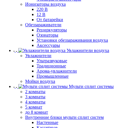
Ионизаторы воздуха
220 В
12 В
От батарейки
Обеззараживатели
Рециркуляторы
Озонаторы
Установки обеззараживания воздуха
Аксессуары
Увлажнители воздуха
Увлажнители
Ультразвуковые
Традиционные
Арома-увлажнители
Промышленные
Мойки воздуха
Мульти сплит системы
2 комнаты
3 комнаты
4 комнаты
5 комнат
до 8 комнат
Внутренние блоки мульти сплит систем
Настенные
Кассетные