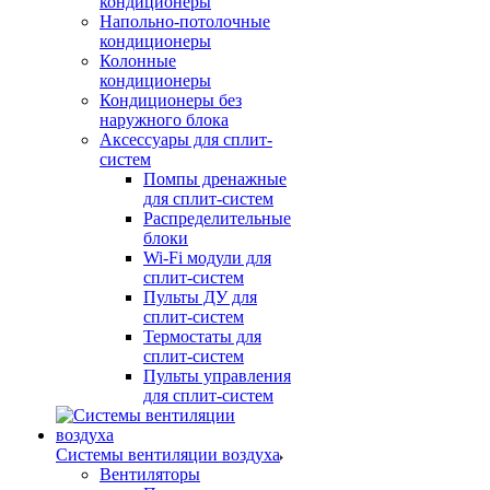
кондиционеры
Напольно-потолочные
кондиционеры
Колонные
кондиционеры
Кондиционеры без
наружного блока
Аксессуары для сплит-
систем
Помпы дренажные
для сплит-систем
Распределительные
блоки
Wi-Fi модули для
сплит-систем
Пульты ДУ для
сплит-систем
Термостаты для
сплит-систем
Пульты управления
для сплит-систем
Системы вентиляции воздуха
Вентиляторы