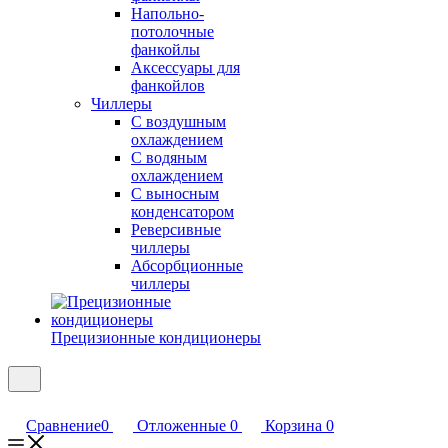
Напольно-
потолочные
фанкойлы
Аксессуары для
фанкойлов
Чиллеры
С воздушным
охлаждением
С водяным
охлаждением
С выносным
конденсатором
Реверсивные
чиллеры
Абсорбционные
чиллеры
Прецизионные кондиционеры
Сравнение
0
Отложенные
0
Корзина
0