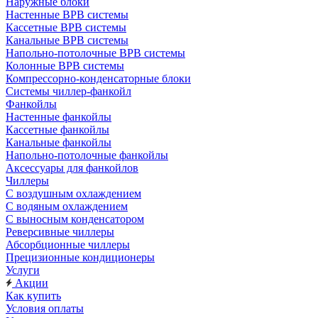
Наружные блоки
Настенные ВРВ системы
Кассетные ВРВ системы
Канальные ВРВ системы
Напольно-потолочные ВРВ системы
Колонные ВРВ системы
Компрессорно-конденсаторные блоки
Системы чиллер-фанкойл
Фанкойлы
Настенные фанкойлы
Кассетные фанкойлы
Канальные фанкойлы
Напольно-потолочные фанкойлы
Аксессуары для фанкойлов
Чиллеры
С воздушным охлаждением
С водяным охлаждением
С выносным конденсатором
Реверсивные чиллеры
Абсорбционные чиллеры
Прецизионные кондиционеры
Услуги
Акции
Как купить
Условия оплаты