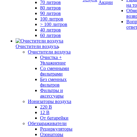
70 литров
Акции
на т
80 литров
Обме
90 литров
возв
100 литров
Вопр
> 100 литров
отве
40 литров
60 литров
Очистители воздуха
Очистители воздуха
Очистка +
Увлажнение
Cо сменными
фильтрами
Без сменных
фильтров
Фильтры и
аксессуары
Ионизаторы воздуха
220 В
12 В
От батарейки
Обеззараживатели
Рециркуляторы
Озонаторы