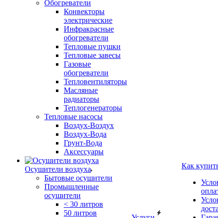
Обогреватели
Конвекторы
электрические
Инфракрасные
обогреватели
Тепловые пушки
Тепловые завесы
Газовые
обогреватели
Тепловентиляторы
Масляные
радиаторы
Теплогенераторы
Тепловые насосы
Воздух-Воздух
Воздух-Вода
Грунт-Вода
Аксессуары
Как купит
Осушители воздуха
Бытовые осушители
Усло
Промышленные
опла
осушители
Усло
< 30 литров
дост
50 литров
Услуги
Гара