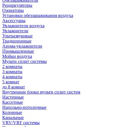
Обеззараживатели
Рециркуляторы
Озонаторы
Установки обеззараживания воздуха
Аксессуары
Увлажнители воздуха
Увлажнители
Ультразвуковые
Традиционные
Арома-увлажнители
Промышленные
Мойки воздуха
Мульти сплит системы
2 комнаты
3 комнаты
4 комнаты
5 комнат
до 8 комнат
Внутренние блоки мульти сплит систем
Настенные
Кассетные
Напольно-потолочные
Колонные
Канальные
VRV/VRF системы