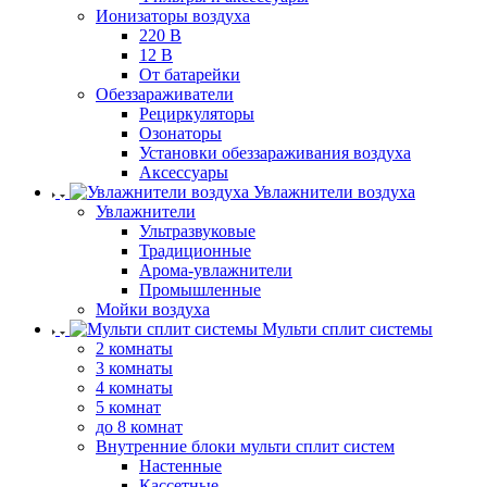
Ионизаторы воздуха
220 В
12 В
От батарейки
Обеззараживатели
Рециркуляторы
Озонаторы
Установки обеззараживания воздуха
Аксессуары
Увлажнители воздуха
Увлажнители
Ультразвуковые
Традиционные
Арома-увлажнители
Промышленные
Мойки воздуха
Мульти сплит системы
2 комнаты
3 комнаты
4 комнаты
5 комнат
до 8 комнат
Внутренние блоки мульти сплит систем
Настенные
Кассетные