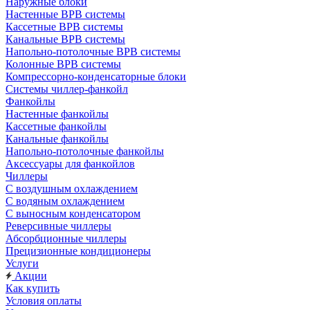
Наружные блоки
Настенные ВРВ системы
Кассетные ВРВ системы
Канальные ВРВ системы
Напольно-потолочные ВРВ системы
Колонные ВРВ системы
Компрессорно-конденсаторные блоки
Системы чиллер-фанкойл
Фанкойлы
Настенные фанкойлы
Кассетные фанкойлы
Канальные фанкойлы
Напольно-потолочные фанкойлы
Аксессуары для фанкойлов
Чиллеры
С воздушным охлаждением
С водяным охлаждением
С выносным конденсатором
Реверсивные чиллеры
Абсорбционные чиллеры
Прецизионные кондиционеры
Услуги
Акции
Как купить
Условия оплаты