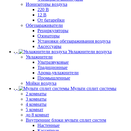
Ионизаторы воздуха
220 В
12 В
От батарейки
Обеззараживатели
Рециркуляторы
Озонаторы
Установки обеззараживания воздуха
Аксессуары
Увлажнители воздуха
Увлажнители
Ультразвуковые
Традиционные
Арома-увлажнители
Промышленные
Мойки воздуха
Мульти сплит системы
2 комнаты
3 комнаты
4 комнаты
5 комнат
до 8 комнат
Внутренние блоки мульти сплит систем
Настенные
Кассетные