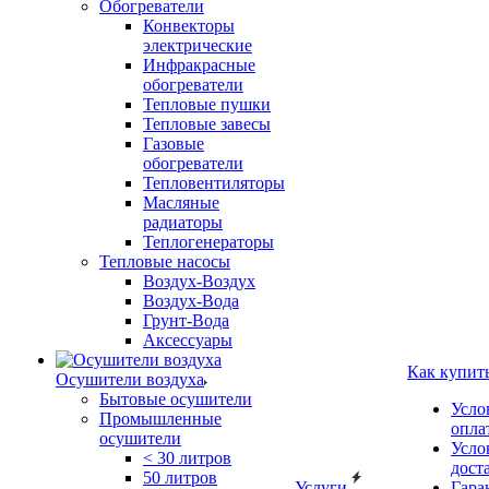
Обогреватели
Конвекторы
электрические
Инфракрасные
обогреватели
Тепловые пушки
Тепловые завесы
Газовые
обогреватели
Тепловентиляторы
Масляные
радиаторы
Теплогенераторы
Тепловые насосы
Воздух-Воздух
Воздух-Вода
Грунт-Вода
Аксессуары
Как купит
Осушители воздуха
Бытовые осушители
Усло
Промышленные
опла
осушители
Усло
< 30 литров
дост
50 литров
Услуги
Гара