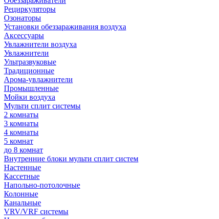
Обеззараживатели
Рециркуляторы
Озонаторы
Установки обеззараживания воздуха
Аксессуары
Увлажнители воздуха
Увлажнители
Ультразвуковые
Традиционные
Арома-увлажнители
Промышленные
Мойки воздуха
Мульти сплит системы
2 комнаты
3 комнаты
4 комнаты
5 комнат
до 8 комнат
Внутренние блоки мульти сплит систем
Настенные
Кассетные
Напольно-потолочные
Колонные
Канальные
VRV/VRF системы