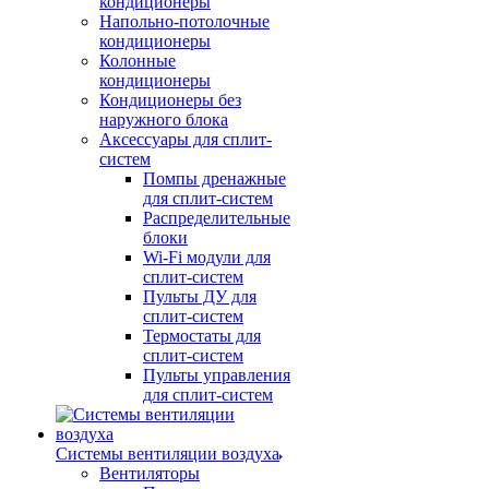
кондиционеры
Напольно-потолочные
кондиционеры
Колонные
кондиционеры
Кондиционеры без
наружного блока
Аксессуары для сплит-
систем
Помпы дренажные
для сплит-систем
Распределительные
блоки
Wi-Fi модули для
сплит-систем
Пульты ДУ для
сплит-систем
Термостаты для
сплит-систем
Пульты управления
для сплит-систем
Системы вентиляции воздуха
Вентиляторы