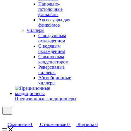
Напольно-
потолочные
фанкойлы
Аксессуары для
фанкойлов
Чиллеры
С воздушным
охлаждением
С водяным
охлаждением
С выносным
конденсатором
Реверсивные
чиллеры
Абсорбционные
чиллеры
Прецизионные кондиционеры
Сравнение
0
Отложенные
0
Корзина
0