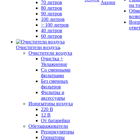
70 литров
Акции
на т
80 литров
Обме
90 литров
возв
100 литров
Вопр
> 100 литров
отве
40 литров
60 литров
Очистители воздуха
Очистители воздуха
Очистка +
Увлажнение
Cо сменными
фильтрами
Без сменных
фильтров
Фильтры и
аксессуары
Ионизаторы воздуха
220 В
12 В
От батарейки
Обеззараживатели
Рециркуляторы
Озонаторы