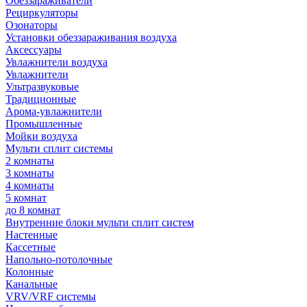
Обеззараживатели
Рециркуляторы
Озонаторы
Установки обеззараживания воздуха
Аксессуары
Увлажнители воздуха
Увлажнители
Ультразвуковые
Традиционные
Арома-увлажнители
Промышленные
Мойки воздуха
Мульти сплит системы
2 комнаты
3 комнаты
4 комнаты
5 комнат
до 8 комнат
Внутренние блоки мульти сплит систем
Настенные
Кассетные
Напольно-потолочные
Колонные
Канальные
VRV/VRF системы