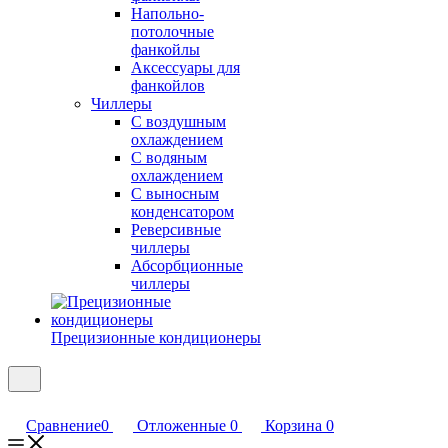
Напольно-
потолочные
фанкойлы
Аксессуары для
фанкойлов
Чиллеры
С воздушным
охлаждением
С водяным
охлаждением
С выносным
конденсатором
Реверсивные
чиллеры
Абсорбционные
чиллеры
Прецизионные кондиционеры
Сравнение
0
Отложенные
0
Корзина
0