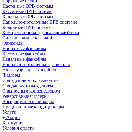
Наружные блоки
Настенные ВРВ системы
Кассетные ВРВ системы
Канальные ВРВ системы
Напольно-потолочные ВРВ системы
Колонные ВРВ системы
Компрессорно-конденсаторные блоки
Системы чиллер-фанкойл
Фанкойлы
Настенные фанкойлы
Кассетные фанкойлы
Канальные фанкойлы
Напольно-потолочные фанкойлы
Аксессуары для фанкойлов
Чиллеры
С воздушным охлаждением
С водяным охлаждением
С выносным конденсатором
Реверсивные чиллеры
Абсорбционные чиллеры
Прецизионные кондиционеры
Услуги
Акции
Как купить
Условия оплаты