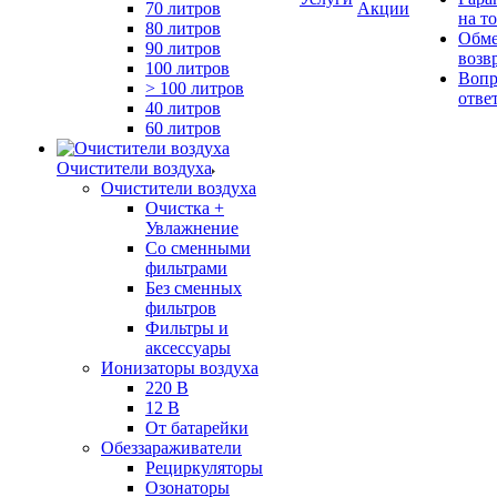
70 литров
Акции
на т
80 литров
Обме
90 литров
возв
100 литров
Вопр
> 100 литров
отве
40 литров
60 литров
Очистители воздуха
Очистители воздуха
Очистка +
Увлажнение
Cо сменными
фильтрами
Без сменных
фильтров
Фильтры и
аксессуары
Ионизаторы воздуха
220 В
12 В
От батарейки
Обеззараживатели
Рециркуляторы
Озонаторы