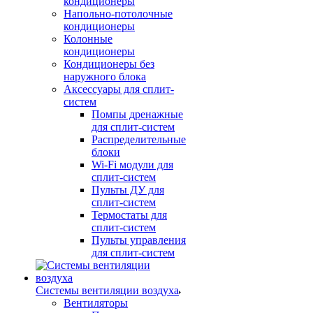
кондиционеры
Напольно-потолочные
кондиционеры
Колонные
кондиционеры
Кондиционеры без
наружного блока
Аксессуары для сплит-
систем
Помпы дренажные
для сплит-систем
Распределительные
блоки
Wi-Fi модули для
сплит-систем
Пульты ДУ для
сплит-систем
Термостаты для
сплит-систем
Пульты управления
для сплит-систем
Системы вентиляции воздуха
Вентиляторы