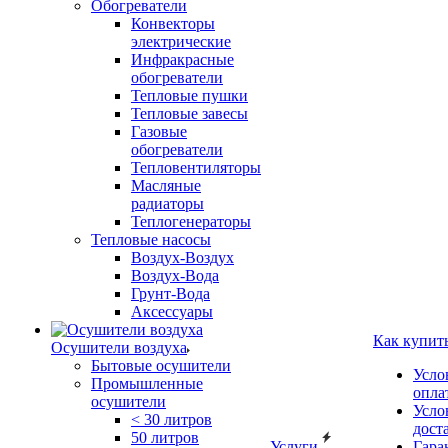
Обогреватели
Конвекторы
электрические
Инфракрасные
обогреватели
Тепловые пушки
Тепловые завесы
Газовые
обогреватели
Тепловентиляторы
Масляные
радиаторы
Теплогенераторы
Тепловые насосы
Воздух-Воздух
Воздух-Вода
Грунт-Вода
Аксессуары
Как купит
Осушители воздуха
Бытовые осушители
Усло
Промышленные
опла
осушители
Усло
< 30 литров
дост
50 литров
Услуги
Гара