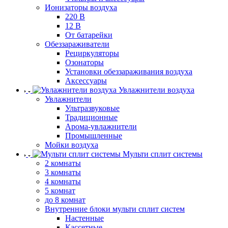
Ионизаторы воздуха
220 В
12 В
От батарейки
Обеззараживатели
Рециркуляторы
Озонаторы
Установки обеззараживания воздуха
Аксессуары
Увлажнители воздуха
Увлажнители
Ультразвуковые
Традиционные
Арома-увлажнители
Промышленные
Мойки воздуха
Мульти сплит системы
2 комнаты
3 комнаты
4 комнаты
5 комнат
до 8 комнат
Внутренние блоки мульти сплит систем
Настенные
Кассетные