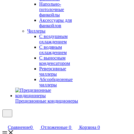
Напольно-
потолочные
фанкойлы
Аксессуары для
фанкойлов
Чиллеры
С воздушным
охлаждением
С водяным
охлаждением
С выносным
конденсатором
Реверсивные
чиллеры
Абсорбционные
чиллеры
Прецизионные кондиционеры
Сравнение
0
Отложенные
0
Корзина
0