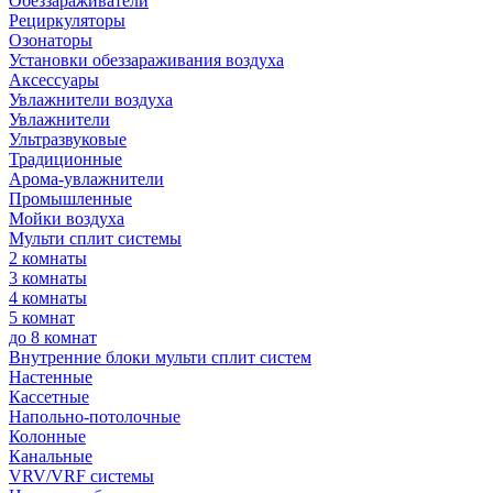
Обеззараживатели
Рециркуляторы
Озонаторы
Установки обеззараживания воздуха
Аксессуары
Увлажнители воздуха
Увлажнители
Ультразвуковые
Традиционные
Арома-увлажнители
Промышленные
Мойки воздуха
Мульти сплит системы
2 комнаты
3 комнаты
4 комнаты
5 комнат
до 8 комнат
Внутренние блоки мульти сплит систем
Настенные
Кассетные
Напольно-потолочные
Колонные
Канальные
VRV/VRF системы