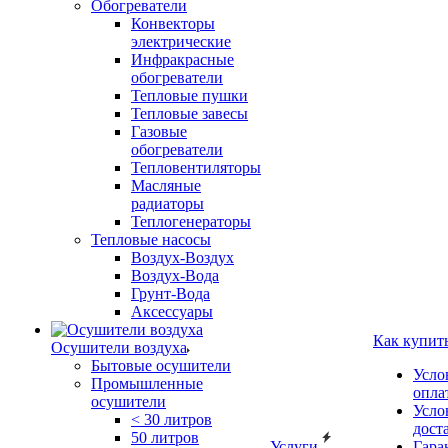
Обогреватели
Конвекторы
электрические
Инфракрасные
обогреватели
Тепловые пушки
Тепловые завесы
Газовые
обогреватели
Тепловентиляторы
Масляные
радиаторы
Теплогенераторы
Тепловые насосы
Воздух-Воздух
Воздух-Вода
Грунт-Вода
Аксессуары
Как купит
Осушители воздуха
Бытовые осушители
Усло
Промышленные
опла
осушители
Усло
< 30 литров
дост
50 литров
Услуги
Гара