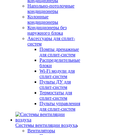
кондиционеры
Напольно-потолочные
кондиционеры
Колонные
кондиционеры
Кондиционеры без
наружного блока
Аксессуары для сплит-
систем
Помпы дренажные
для сплит-систем
Распределительные
блоки
Wi-Fi модули для
сплит-систем
Пульты ДУ для
сплит-систем
Термостаты для
сплит-систем
Пульты управления
для сплит-систем
Системы вентиляции воздуха
Вентиляторы