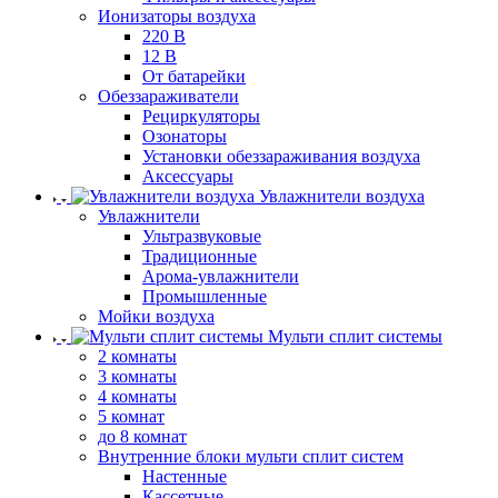
Ионизаторы воздуха
220 В
12 В
От батарейки
Обеззараживатели
Рециркуляторы
Озонаторы
Установки обеззараживания воздуха
Аксессуары
Увлажнители воздуха
Увлажнители
Ультразвуковые
Традиционные
Арома-увлажнители
Промышленные
Мойки воздуха
Мульти сплит системы
2 комнаты
3 комнаты
4 комнаты
5 комнат
до 8 комнат
Внутренние блоки мульти сплит систем
Настенные
Кассетные