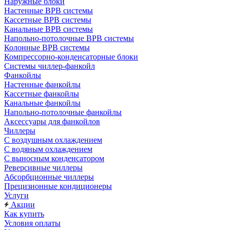
Наружные блоки
Настенные ВРВ системы
Кассетные ВРВ системы
Канальные ВРВ системы
Напольно-потолочные ВРВ системы
Колонные ВРВ системы
Компрессорно-конденсаторные блоки
Системы чиллер-фанкойл
Фанкойлы
Настенные фанкойлы
Кассетные фанкойлы
Канальные фанкойлы
Напольно-потолочные фанкойлы
Аксессуары для фанкойлов
Чиллеры
С воздушным охлаждением
С водяным охлаждением
С выносным конденсатором
Реверсивные чиллеры
Абсорбционные чиллеры
Прецизионные кондиционеры
Услуги
Акции
Как купить
Условия оплаты