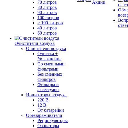
70 литров
Акции
на т
80 литров
Обме
90 литров
возв
100 литров
Вопр
> 100 литров
отве
40 литров
60 литров
Очистители воздуха
Очистители воздуха
Очистка +
Увлажнение
Cо сменными
фильтрами
Без сменных
фильтров
Фильтры и
аксессуары
Ионизаторы воздуха
220 В
12 В
От батарейки
Обеззараживатели
Рециркуляторы
Озонаторы