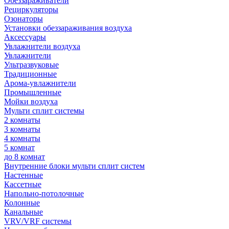
Обеззараживатели
Рециркуляторы
Озонаторы
Установки обеззараживания воздуха
Аксессуары
Увлажнители воздуха
Увлажнители
Ультразвуковые
Традиционные
Арома-увлажнители
Промышленные
Мойки воздуха
Мульти сплит системы
2 комнаты
3 комнаты
4 комнаты
5 комнат
до 8 комнат
Внутренние блоки мульти сплит систем
Настенные
Кассетные
Напольно-потолочные
Колонные
Канальные
VRV/VRF системы