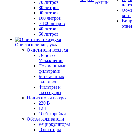
70 литров
Акции
на т
80 литров
Обме
90 литров
возв
100 литров
Вопр
> 100 литров
отве
40 литров
60 литров
Очистители воздуха
Очистители воздуха
Очистка +
Увлажнение
Cо сменными
фильтрами
Без сменных
фильтров
Фильтры и
аксессуары
Ионизаторы воздуха
220 В
12 В
От батарейки
Обеззараживатели
Рециркуляторы
Озонаторы