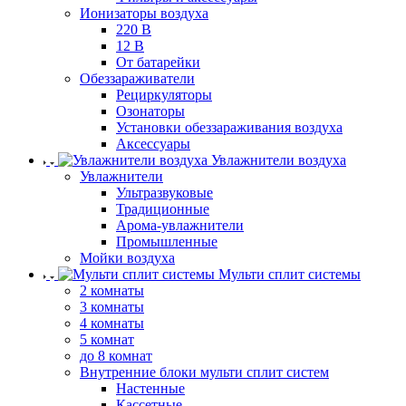
Ионизаторы воздуха
220 В
12 В
От батарейки
Обеззараживатели
Рециркуляторы
Озонаторы
Установки обеззараживания воздуха
Аксессуары
Увлажнители воздуха
Увлажнители
Ультразвуковые
Традиционные
Арома-увлажнители
Промышленные
Мойки воздуха
Мульти сплит системы
2 комнаты
3 комнаты
4 комнаты
5 комнат
до 8 комнат
Внутренние блоки мульти сплит систем
Настенные
Кассетные