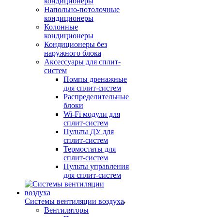
кондиционеры
Напольно-потолочные
кондиционеры
Колонные
кондиционеры
Кондиционеры без
наружного блока
Аксессуары для сплит-
систем
Помпы дренажные
для сплит-систем
Распределительные
блоки
Wi-Fi модули для
сплит-систем
Пульты ДУ для
сплит-систем
Термостаты для
сплит-систем
Пульты управления
для сплит-систем
Системы вентиляции воздуха
Вентиляторы