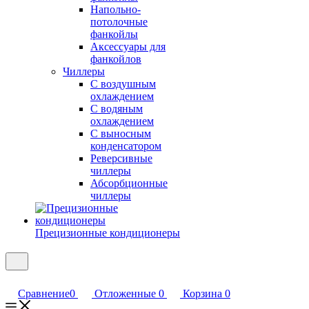
Напольно-
потолочные
фанкойлы
Аксессуары для
фанкойлов
Чиллеры
С воздушным
охлаждением
С водяным
охлаждением
С выносным
конденсатором
Реверсивные
чиллеры
Абсорбционные
чиллеры
Прецизионные кондиционеры
Сравнение
0
Отложенные
0
Корзина
0