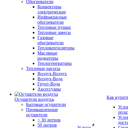
Обогреватели
Конвекторы
электрические
Инфракрасные
обогреватели
Тепловые пушки
Тепловые завесы
Газовые
обогреватели
Тепловентиляторы
Масляные
радиаторы
Теплогенераторы
Тепловые насосы
Воздух-Воздух
Воздух-Вода
Грунт-Вода
Аксессуары
Как купит
Осушители воздуха
Бытовые осушители
Усло
Промышленные
опла
осушители
Усло
< 30 литров
дост
50 литров
Услуги
Гара