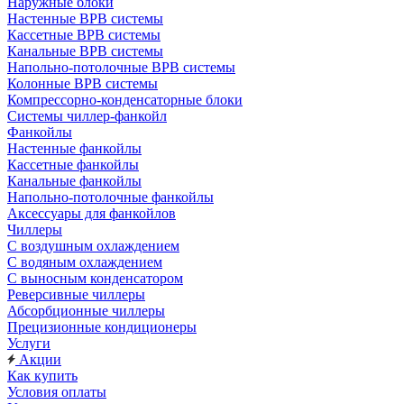
Наружные блоки
Настенные ВРВ системы
Кассетные ВРВ системы
Канальные ВРВ системы
Напольно-потолочные ВРВ системы
Колонные ВРВ системы
Компрессорно-конденсаторные блоки
Системы чиллер-фанкойл
Фанкойлы
Настенные фанкойлы
Кассетные фанкойлы
Канальные фанкойлы
Напольно-потолочные фанкойлы
Аксессуары для фанкойлов
Чиллеры
С воздушным охлаждением
С водяным охлаждением
С выносным конденсатором
Реверсивные чиллеры
Абсорбционные чиллеры
Прецизионные кондиционеры
Услуги
Акции
Как купить
Условия оплаты