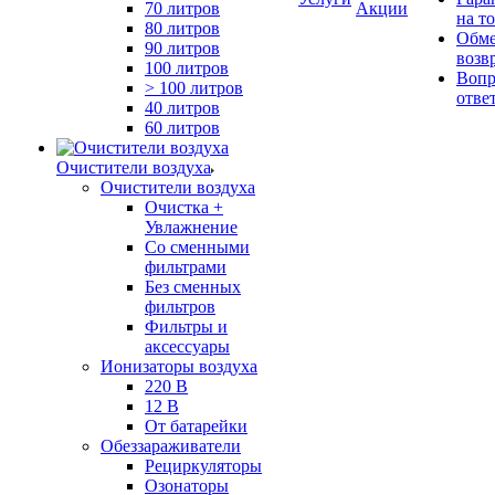
70 литров
Акции
на т
80 литров
Обме
90 литров
возв
100 литров
Вопр
> 100 литров
отве
40 литров
60 литров
Очистители воздуха
Очистители воздуха
Очистка +
Увлажнение
Cо сменными
фильтрами
Без сменных
фильтров
Фильтры и
аксессуары
Ионизаторы воздуха
220 В
12 В
От батарейки
Обеззараживатели
Рециркуляторы
Озонаторы