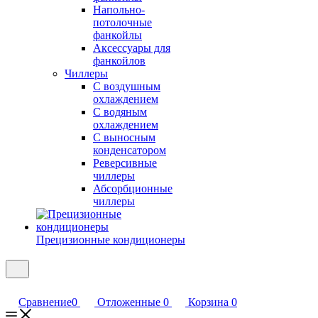
Напольно-
потолочные
фанкойлы
Аксессуары для
фанкойлов
Чиллеры
С воздушным
охлаждением
С водяным
охлаждением
С выносным
конденсатором
Реверсивные
чиллеры
Абсорбционные
чиллеры
Прецизионные кондиционеры
Сравнение
0
Отложенные
0
Корзина
0