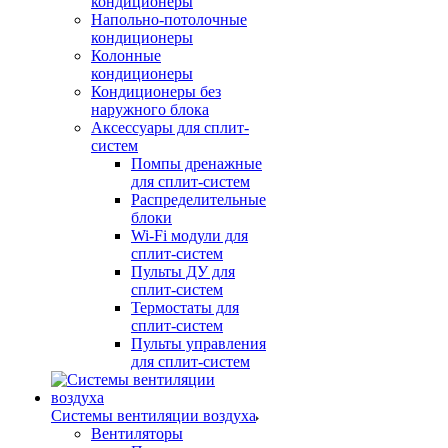
кондиционеры
Напольно-потолочные
кондиционеры
Колонные
кондиционеры
Кондиционеры без
наружного блока
Аксессуары для сплит-
систем
Помпы дренажные
для сплит-систем
Распределительные
блоки
Wi-Fi модули для
сплит-систем
Пульты ДУ для
сплит-систем
Термостаты для
сплит-систем
Пульты управления
для сплит-систем
Системы вентиляции воздуха
Вентиляторы