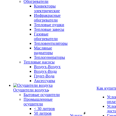
Обогреватели
Конвекторы
электрические
Инфракрасные
обогреватели
Тепловые пушки
Тепловые завесы
Газовые
обогреватели
Тепловентиляторы
Масляные
радиаторы
Теплогенераторы
Тепловые насосы
Воздух-Воздух
Воздух-Вода
Грунт-Вода
Аксессуары
Как купит
Осушители воздуха
Бытовые осушители
Усло
Промышленные
опла
осушители
Усло
< 30 литров
дост
50 литров
Услуги
Гара