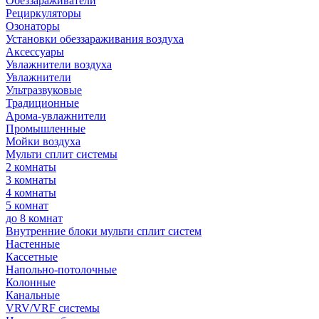
Обеззараживатели
Рециркуляторы
Озонаторы
Установки обеззараживания воздуха
Аксессуары
Увлажнители воздуха
Увлажнители
Ультразвуковые
Традиционные
Арома-увлажнители
Промышленные
Мойки воздуха
Мульти сплит системы
2 комнаты
3 комнаты
4 комнаты
5 комнат
до 8 комнат
Внутренние блоки мульти сплит систем
Настенные
Кассетные
Напольно-потолочные
Колонные
Канальные
VRV/VRF системы