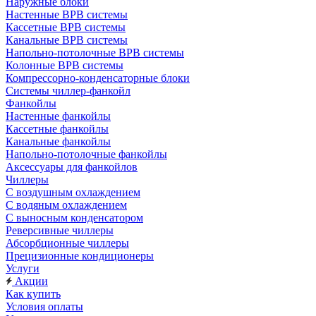
Наружные блоки
Настенные ВРВ системы
Кассетные ВРВ системы
Канальные ВРВ системы
Напольно-потолочные ВРВ системы
Колонные ВРВ системы
Компрессорно-конденсаторные блоки
Системы чиллер-фанкойл
Фанкойлы
Настенные фанкойлы
Кассетные фанкойлы
Канальные фанкойлы
Напольно-потолочные фанкойлы
Аксессуары для фанкойлов
Чиллеры
С воздушным охлаждением
С водяным охлаждением
С выносным конденсатором
Реверсивные чиллеры
Абсорбционные чиллеры
Прецизионные кондиционеры
Услуги
Акции
Как купить
Условия оплаты