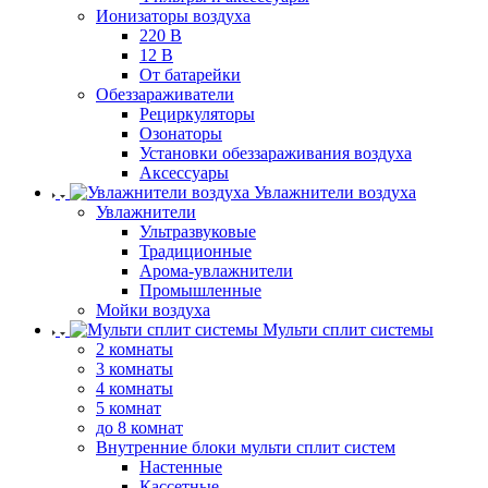
Ионизаторы воздуха
220 В
12 В
От батарейки
Обеззараживатели
Рециркуляторы
Озонаторы
Установки обеззараживания воздуха
Аксессуары
Увлажнители воздуха
Увлажнители
Ультразвуковые
Традиционные
Арома-увлажнители
Промышленные
Мойки воздуха
Мульти сплит системы
2 комнаты
3 комнаты
4 комнаты
5 комнат
до 8 комнат
Внутренние блоки мульти сплит систем
Настенные
Кассетные