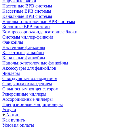
Наружные блоки
Настенные ВРВ системы
Кассетные ВРВ системы
Канальные ВРВ системы
Напольно-потолочные ВРВ системы
Колонные ВРВ системы
Компрессорно-конденсаторные блоки
Системы чиллер-фанкойл
Фанкойлы
Настенные фанкойлы
Кассетные фанкойлы
Канальные фанкойлы
Напольно-потолочные фанкойлы
Аксессуары для фанкойлов
Чиллеры
С воздушным охлаждением
С водяным охлаждением
С выносным конденсатором
Реверсивные чиллеры
Абсорбционные чиллеры
Прецизионные кондиционеры
Услуги
Акции
Как купить
Условия оплаты