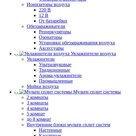
Ионизаторы воздуха
220 В
12 В
От батарейки
Обеззараживатели
Рециркуляторы
Озонаторы
Установки обеззараживания воздуха
Аксессуары
Увлажнители воздуха
Увлажнители
Ультразвуковые
Традиционные
Арома-увлажнители
Промышленные
Мойки воздуха
Мульти сплит системы
2 комнаты
3 комнаты
4 комнаты
5 комнат
до 8 комнат
Внутренние блоки мульти сплит систем
Настенные
Кассетные