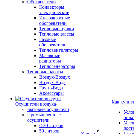
Обогреватели
Конвекторы
электрические
Инфракрасные
обогреватели
Тепловые пушки
Тепловые завесы
Газовые
обогреватели
Тепловентиляторы
Масляные
радиаторы
Теплогенераторы
Тепловые насосы
Воздух-Воздух
Воздух-Вода
Грунт-Вода
Аксессуары
Как купит
Осушители воздуха
Бытовые осушители
Усло
Промышленные
опла
осушители
Усло
< 30 литров
дост
50 литров
Услуги
Гара