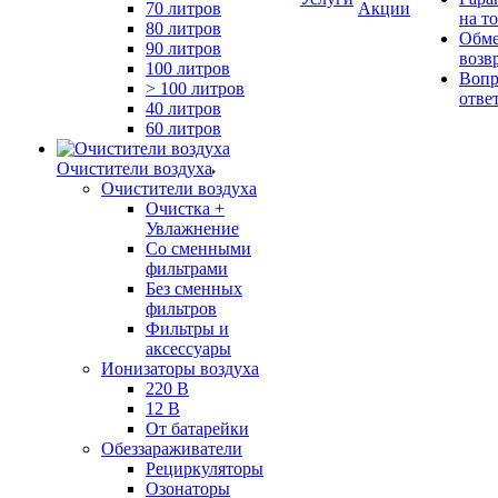
70 литров
Акции
на т
80 литров
Обме
90 литров
возв
100 литров
Вопр
> 100 литров
отве
40 литров
60 литров
Очистители воздуха
Очистители воздуха
Очистка +
Увлажнение
Cо сменными
фильтрами
Без сменных
фильтров
Фильтры и
аксессуары
Ионизаторы воздуха
220 В
12 В
От батарейки
Обеззараживатели
Рециркуляторы
Озонаторы