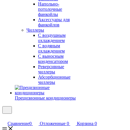
Напольно-
потолочные
фанкойлы
Аксессуары для
фанкойлов
Чиллеры
С воздушным
охлаждением
С водяным
охлаждением
С выносным
конденсатором
Реверсивные
чиллеры
Абсорбционные
чиллеры
Прецизионные кондиционеры
Сравнение
0
Отложенные
0
Корзина
0