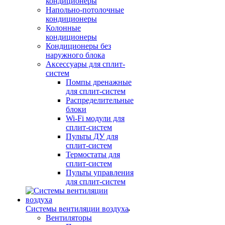
кондиционеры
Напольно-потолочные
кондиционеры
Колонные
кондиционеры
Кондиционеры без
наружного блока
Аксессуары для сплит-
систем
Помпы дренажные
для сплит-систем
Распределительные
блоки
Wi-Fi модули для
сплит-систем
Пульты ДУ для
сплит-систем
Термостаты для
сплит-систем
Пульты управления
для сплит-систем
Системы вентиляции воздуха
Вентиляторы