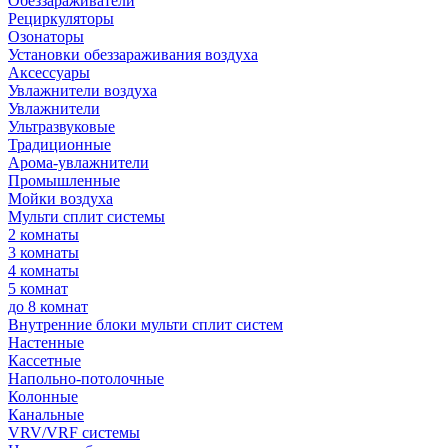
Обеззараживатели
Рециркуляторы
Озонаторы
Установки обеззараживания воздуха
Аксессуары
Увлажнители воздуха
Увлажнители
Ультразвуковые
Традиционные
Арома-увлажнители
Промышленные
Мойки воздуха
Мульти сплит системы
2 комнаты
3 комнаты
4 комнаты
5 комнат
до 8 комнат
Внутренние блоки мульти сплит систем
Настенные
Кассетные
Напольно-потолочные
Колонные
Канальные
VRV/VRF системы