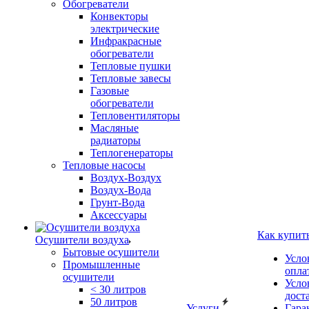
Обогреватели
Конвекторы
электрические
Инфракрасные
обогреватели
Тепловые пушки
Тепловые завесы
Газовые
обогреватели
Тепловентиляторы
Масляные
радиаторы
Теплогенераторы
Тепловые насосы
Воздух-Воздух
Воздух-Вода
Грунт-Вода
Аксессуары
Как купит
Осушители воздуха
Бытовые осушители
Усло
Промышленные
опла
осушители
Усло
< 30 литров
дост
50 литров
Услуги
Гара