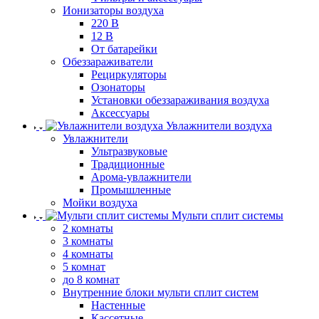
Ионизаторы воздуха
220 В
12 В
От батарейки
Обеззараживатели
Рециркуляторы
Озонаторы
Установки обеззараживания воздуха
Аксессуары
Увлажнители воздуха
Увлажнители
Ультразвуковые
Традиционные
Арома-увлажнители
Промышленные
Мойки воздуха
Мульти сплит системы
2 комнаты
3 комнаты
4 комнаты
5 комнат
до 8 комнат
Внутренние блоки мульти сплит систем
Настенные
Кассетные