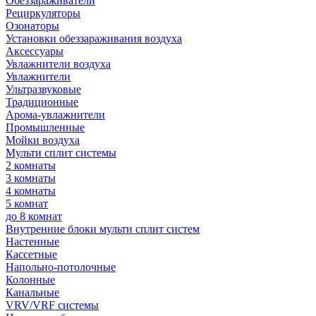
Обеззараживатели
Рециркуляторы
Озонаторы
Установки обеззараживания воздуха
Аксессуары
Увлажнители воздуха
Увлажнители
Ультразвуковые
Традиционные
Арома-увлажнители
Промышленные
Мойки воздуха
Мульти сплит системы
2 комнаты
3 комнаты
4 комнаты
5 комнат
до 8 комнат
Внутренние блоки мульти сплит систем
Настенные
Кассетные
Напольно-потолочные
Колонные
Канальные
VRV/VRF системы