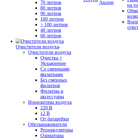
70 литров
Акции
на т
80 литров
Обме
90 литров
возв
100 литров
Вопр
> 100 литров
отве
40 литров
60 литров
Очистители воздуха
Очистители воздуха
Очистка +
Увлажнение
Cо сменными
фильтрами
Без сменных
фильтров
Фильтры и
аксессуары
Ионизаторы воздуха
220 В
12 В
От батарейки
Обеззараживатели
Рециркуляторы
Озонаторы