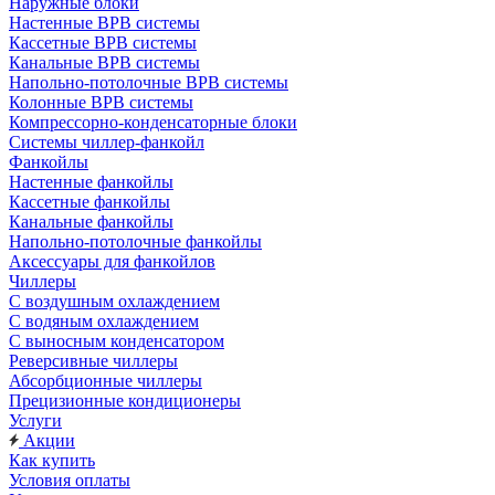
Наружные блоки
Настенные ВРВ системы
Кассетные ВРВ системы
Канальные ВРВ системы
Напольно-потолочные ВРВ системы
Колонные ВРВ системы
Компрессорно-конденсаторные блоки
Системы чиллер-фанкойл
Фанкойлы
Настенные фанкойлы
Кассетные фанкойлы
Канальные фанкойлы
Напольно-потолочные фанкойлы
Аксессуары для фанкойлов
Чиллеры
С воздушным охлаждением
С водяным охлаждением
С выносным конденсатором
Реверсивные чиллеры
Абсорбционные чиллеры
Прецизионные кондиционеры
Услуги
Акции
Как купить
Условия оплаты