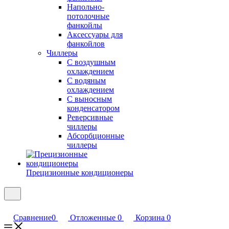
Напольно-
потолочные
фанкойлы
Аксессуары для
фанкойлов
Чиллеры
С воздушным
охлаждением
С водяным
охлаждением
С выносным
конденсатором
Реверсивные
чиллеры
Абсорбционные
чиллеры
Прецизионные кондиционеры
Сравнение
0
Отложенные
0
Корзина
0