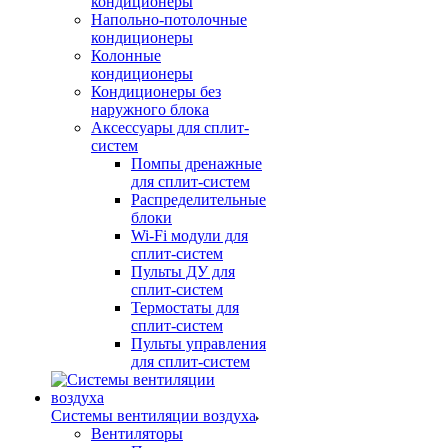
кондиционеры
Напольно-потолочные
кондиционеры
Колонные
кондиционеры
Кондиционеры без
наружного блока
Аксессуары для сплит-
систем
Помпы дренажные
для сплит-систем
Распределительные
блоки
Wi-Fi модули для
сплит-систем
Пульты ДУ для
сплит-систем
Термостаты для
сплит-систем
Пульты управления
для сплит-систем
Системы вентиляции воздуха
Вентиляторы