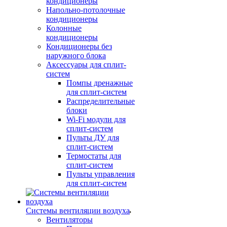
кондиционеры
Напольно-потолочные
кондиционеры
Колонные
кондиционеры
Кондиционеры без
наружного блока
Аксессуары для сплит-
систем
Помпы дренажные
для сплит-систем
Распределительные
блоки
Wi-Fi модули для
сплит-систем
Пульты ДУ для
сплит-систем
Термостаты для
сплит-систем
Пульты управления
для сплит-систем
Системы вентиляции воздуха
Вентиляторы