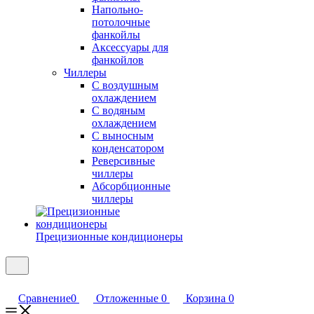
Напольно-
потолочные
фанкойлы
Аксессуары для
фанкойлов
Чиллеры
С воздушным
охлаждением
С водяным
охлаждением
С выносным
конденсатором
Реверсивные
чиллеры
Абсорбционные
чиллеры
Прецизионные кондиционеры
Сравнение
0
Отложенные
0
Корзина
0