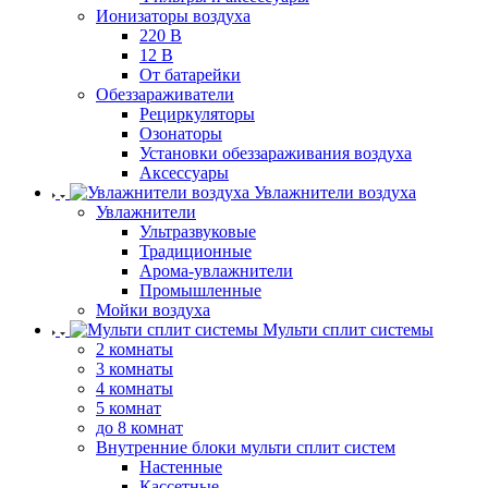
Ионизаторы воздуха
220 В
12 В
От батарейки
Обеззараживатели
Рециркуляторы
Озонаторы
Установки обеззараживания воздуха
Аксессуары
Увлажнители воздуха
Увлажнители
Ультразвуковые
Традиционные
Арома-увлажнители
Промышленные
Мойки воздуха
Мульти сплит системы
2 комнаты
3 комнаты
4 комнаты
5 комнат
до 8 комнат
Внутренние блоки мульти сплит систем
Настенные
Кассетные