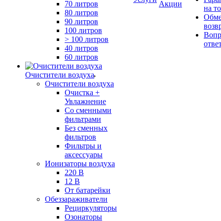
70 литров
Акции
на т
80 литров
Обме
90 литров
возв
100 литров
Вопр
> 100 литров
отве
40 литров
60 литров
Очистители воздуха
Очистители воздуха
Очистка +
Увлажнение
Cо сменными
фильтрами
Без сменных
фильтров
Фильтры и
аксессуары
Ионизаторы воздуха
220 В
12 В
От батарейки
Обеззараживатели
Рециркуляторы
Озонаторы