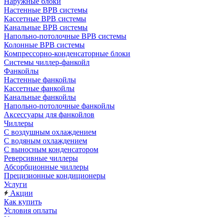
Наружные блоки
Настенные ВРВ системы
Кассетные ВРВ системы
Канальные ВРВ системы
Напольно-потолочные ВРВ системы
Колонные ВРВ системы
Компрессорно-конденсаторные блоки
Системы чиллер-фанкойл
Фанкойлы
Настенные фанкойлы
Кассетные фанкойлы
Канальные фанкойлы
Напольно-потолочные фанкойлы
Аксессуары для фанкойлов
Чиллеры
С воздушным охлаждением
С водяным охлаждением
С выносным конденсатором
Реверсивные чиллеры
Абсорбционные чиллеры
Прецизионные кондиционеры
Услуги
Акции
Как купить
Условия оплаты