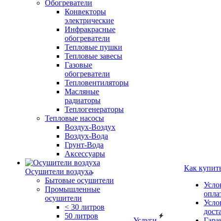
Обогреватели
Конвекторы
электрические
Инфракрасные
обогреватели
Тепловые пушки
Тепловые завесы
Газовые
обогреватели
Тепловентиляторы
Масляные
радиаторы
Теплогенераторы
Тепловые насосы
Воздух-Воздух
Воздух-Вода
Грунт-Вода
Аксессуары
Как купит
Осушители воздуха
Бытовые осушители
Усло
Промышленные
опла
осушители
Усло
< 30 литров
дост
50 литров
Услуги
Гара