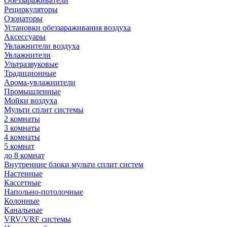
Обеззараживатели
Рециркуляторы
Озонаторы
Установки обеззараживания воздуха
Аксессуары
Увлажнители воздуха
Увлажнители
Ультразвуковые
Традиционные
Арома-увлажнители
Промышленные
Мойки воздуха
Мульти сплит системы
2 комнаты
3 комнаты
4 комнаты
5 комнат
до 8 комнат
Внутренние блоки мульти сплит систем
Настенные
Кассетные
Напольно-потолочные
Колонные
Канальные
VRV/VRF системы