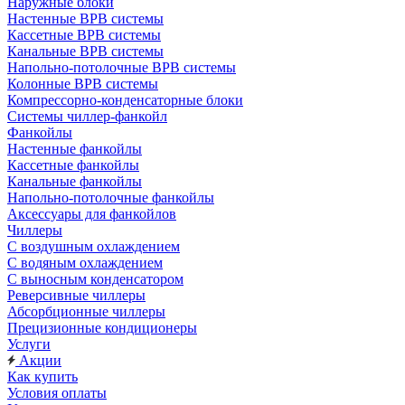
Наружные блоки
Настенные ВРВ системы
Кассетные ВРВ системы
Канальные ВРВ системы
Напольно-потолочные ВРВ системы
Колонные ВРВ системы
Компрессорно-конденсаторные блоки
Системы чиллер-фанкойл
Фанкойлы
Настенные фанкойлы
Кассетные фанкойлы
Канальные фанкойлы
Напольно-потолочные фанкойлы
Аксессуары для фанкойлов
Чиллеры
С воздушным охлаждением
С водяным охлаждением
С выносным конденсатором
Реверсивные чиллеры
Абсорбционные чиллеры
Прецизионные кондиционеры
Услуги
Акции
Как купить
Условия оплаты