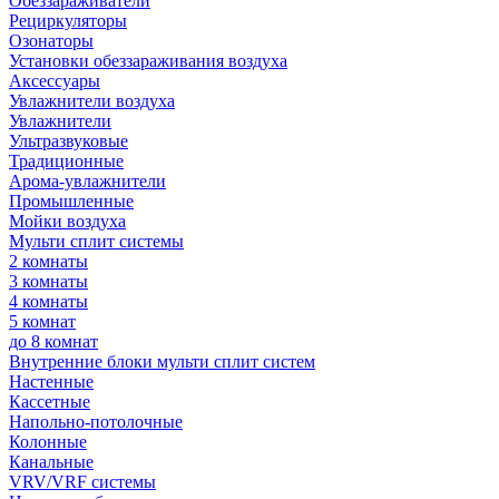
Обеззараживатели
Рециркуляторы
Озонаторы
Установки обеззараживания воздуха
Аксессуары
Увлажнители воздуха
Увлажнители
Ультразвуковые
Традиционные
Арома-увлажнители
Промышленные
Мойки воздуха
Мульти сплит системы
2 комнаты
3 комнаты
4 комнаты
5 комнат
до 8 комнат
Внутренние блоки мульти сплит систем
Настенные
Кассетные
Напольно-потолочные
Колонные
Канальные
VRV/VRF системы