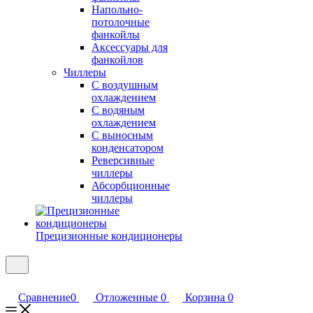
Напольно-
потолочные
фанкойлы
Аксессуары для
фанкойлов
Чиллеры
С воздушным
охлаждением
С водяным
охлаждением
С выносным
конденсатором
Реверсивные
чиллеры
Абсорбционные
чиллеры
Прецизионные кондиционеры
Сравнение
0
Отложенные
0
Корзина
0