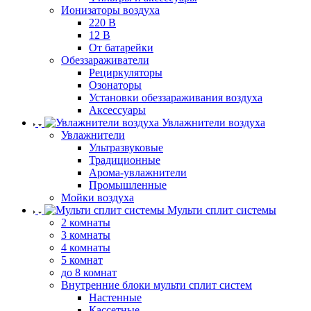
Ионизаторы воздуха
220 В
12 В
От батарейки
Обеззараживатели
Рециркуляторы
Озонаторы
Установки обеззараживания воздуха
Аксессуары
Увлажнители воздуха
Увлажнители
Ультразвуковые
Традиционные
Арома-увлажнители
Промышленные
Мойки воздуха
Мульти сплит системы
2 комнаты
3 комнаты
4 комнаты
5 комнат
до 8 комнат
Внутренние блоки мульти сплит систем
Настенные
Кассетные