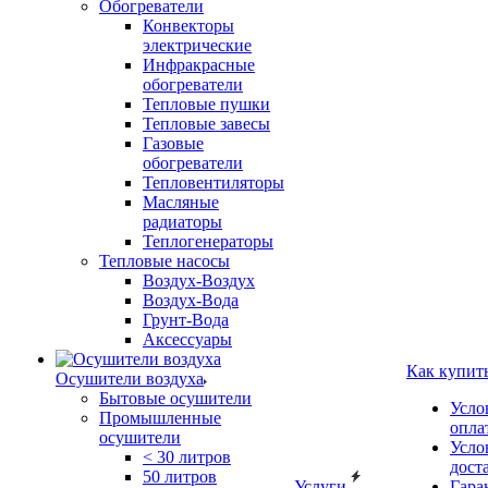
Обогреватели
Конвекторы
электрические
Инфракрасные
обогреватели
Тепловые пушки
Тепловые завесы
Газовые
обогреватели
Тепловентиляторы
Масляные
радиаторы
Теплогенераторы
Тепловые насосы
Воздух-Воздух
Воздух-Вода
Грунт-Вода
Аксессуары
Как купит
Осушители воздуха
Бытовые осушители
Усло
Промышленные
опла
осушители
Усло
< 30 литров
дост
50 литров
Услуги
Гара