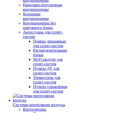
кондиционеры
Напольно-потолочные
кондиционеры
Колонные
кондиционеры
Кондиционеры без
наружного блока
Аксессуары для сплит-
систем
Помпы дренажные
для сплит-систем
Распределительные
блоки
Wi-Fi модули для
сплит-систем
Пульты ДУ для
сплит-систем
Термостаты для
сплит-систем
Пульты управления
для сплит-систем
Системы вентиляции воздуха
Вентиляторы