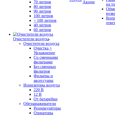
70 литров
Акции
на т
80 литров
Обме
90 литров
возв
100 литров
Вопр
> 100 литров
отве
40 литров
60 литров
Очистители воздуха
Очистители воздуха
Очистка +
Увлажнение
Cо сменными
фильтрами
Без сменных
фильтров
Фильтры и
аксессуары
Ионизаторы воздуха
220 В
12 В
От батарейки
Обеззараживатели
Рециркуляторы
Озонаторы