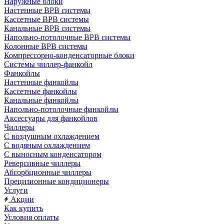
Наружные блоки
Настенные ВРВ системы
Кассетные ВРВ системы
Канальные ВРВ системы
Напольно-потолочные ВРВ системы
Колонные ВРВ системы
Компрессорно-конденсаторные блоки
Системы чиллер-фанкойл
Фанкойлы
Настенные фанкойлы
Кассетные фанкойлы
Канальные фанкойлы
Напольно-потолочные фанкойлы
Аксессуары для фанкойлов
Чиллеры
С воздушным охлаждением
С водяным охлаждением
С выносным конденсатором
Реверсивные чиллеры
Абсорбционные чиллеры
Прецизионные кондиционеры
Услуги
Акции
Как купить
Условия оплаты