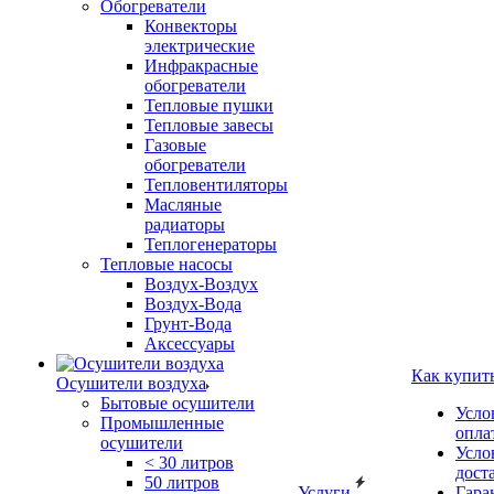
Обогреватели
Конвекторы
электрические
Инфракрасные
обогреватели
Тепловые пушки
Тепловые завесы
Газовые
обогреватели
Тепловентиляторы
Масляные
радиаторы
Теплогенераторы
Тепловые насосы
Воздух-Воздух
Воздух-Вода
Грунт-Вода
Аксессуары
Как купит
Осушители воздуха
Бытовые осушители
Усло
Промышленные
опла
осушители
Усло
< 30 литров
дост
50 литров
Услуги
Гара