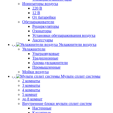
Ионизаторы воздуха
220 В
12 В
От батарейки
Обеззараживатели
Рециркуляторы
Озонаторы
Установки обеззараживания воздуха
Аксессуары
Увлажнители воздуха
Увлажнители
Ультразвуковые
Традиционные
Арома-увлажнители
Промышленные
Мойки воздуха
Мульти сплит системы
2 комнаты
3 комнаты
4 комнаты
5 комнат
до 8 комнат
Внутренние блоки мульти сплит систем
Настенные
Кассетные