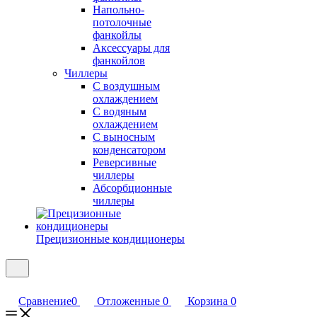
Напольно-
потолочные
фанкойлы
Аксессуары для
фанкойлов
Чиллеры
С воздушным
охлаждением
С водяным
охлаждением
С выносным
конденсатором
Реверсивные
чиллеры
Абсорбционные
чиллеры
Прецизионные кондиционеры
Сравнение
0
Отложенные
0
Корзина
0