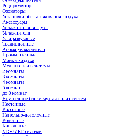
Обеззараживатели
Рециркуляторы
Озонаторы
Установки обеззараживания воздуха
Аксессуары
Увлажнители воздуха
Увлажнители
Ультразвуковые
Традиционные
Арома-увлажнители
Промышленные
Мойки воздуха
Мульти сплит системы
2 комнаты
3 комнаты
4 комнаты
5 комнат
до 8 комнат
Внутренние блоки мульти сплит систем
Настенные
Кассетные
Напольно-потолочные
Колонные
Канальные
VRV/VRF системы