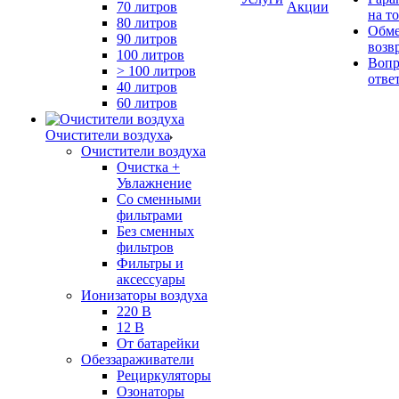
70 литров
Акции
на т
80 литров
Обме
90 литров
возв
100 литров
Вопр
> 100 литров
отве
40 литров
60 литров
Очистители воздуха
Очистители воздуха
Очистка +
Увлажнение
Cо сменными
фильтрами
Без сменных
фильтров
Фильтры и
аксессуары
Ионизаторы воздуха
220 В
12 В
От батарейки
Обеззараживатели
Рециркуляторы
Озонаторы