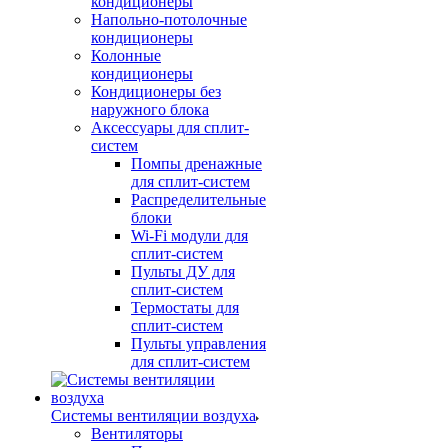
кондиционеры
Напольно-потолочные
кондиционеры
Колонные
кондиционеры
Кондиционеры без
наружного блока
Аксессуары для сплит-
систем
Помпы дренажные
для сплит-систем
Распределительные
блоки
Wi-Fi модули для
сплит-систем
Пульты ДУ для
сплит-систем
Термостаты для
сплит-систем
Пульты управления
для сплит-систем
Системы вентиляции воздуха
Вентиляторы