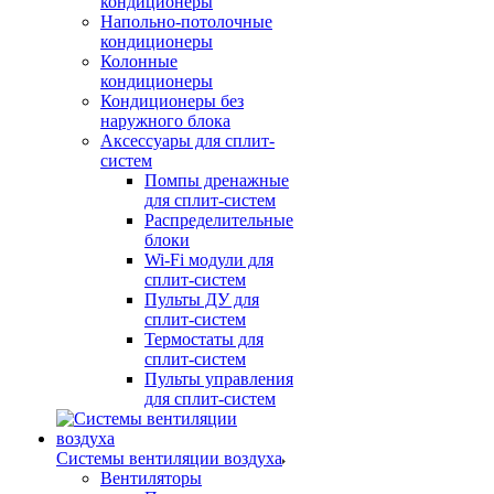
кондиционеры
Напольно-потолочные
кондиционеры
Колонные
кондиционеры
Кондиционеры без
наружного блока
Аксессуары для сплит-
систем
Помпы дренажные
для сплит-систем
Распределительные
блоки
Wi-Fi модули для
сплит-систем
Пульты ДУ для
сплит-систем
Термостаты для
сплит-систем
Пульты управления
для сплит-систем
Системы вентиляции воздуха
Вентиляторы