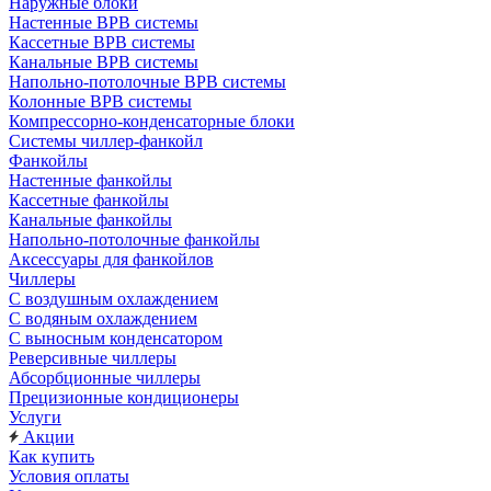
Наружные блоки
Настенные ВРВ системы
Кассетные ВРВ системы
Канальные ВРВ системы
Напольно-потолочные ВРВ системы
Колонные ВРВ системы
Компрессорно-конденсаторные блоки
Системы чиллер-фанкойл
Фанкойлы
Настенные фанкойлы
Кассетные фанкойлы
Канальные фанкойлы
Напольно-потолочные фанкойлы
Аксессуары для фанкойлов
Чиллеры
С воздушным охлаждением
С водяным охлаждением
С выносным конденсатором
Реверсивные чиллеры
Абсорбционные чиллеры
Прецизионные кондиционеры
Услуги
Акции
Как купить
Условия оплаты