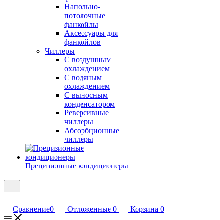
Напольно-
потолочные
фанкойлы
Аксессуары для
фанкойлов
Чиллеры
С воздушным
охлаждением
С водяным
охлаждением
С выносным
конденсатором
Реверсивные
чиллеры
Абсорбционные
чиллеры
Прецизионные кондиционеры
Сравнение
0
Отложенные
0
Корзина
0