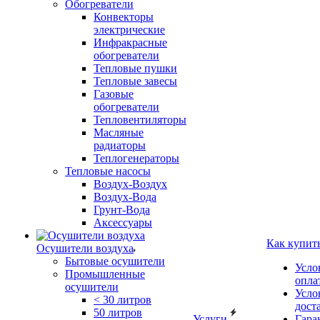
Обогреватели
Конвекторы
электрические
Инфракрасные
обогреватели
Тепловые пушки
Тепловые завесы
Газовые
обогреватели
Тепловентиляторы
Масляные
радиаторы
Теплогенераторы
Тепловые насосы
Воздух-Воздух
Воздух-Вода
Грунт-Вода
Аксессуары
Как купит
Осушители воздуха
Бытовые осушители
Усло
Промышленные
опла
осушители
Усло
< 30 литров
дост
50 литров
Услуги
Гара