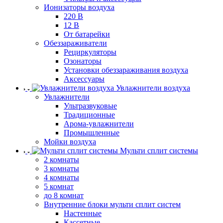
Ионизаторы воздуха
220 В
12 В
От батарейки
Обеззараживатели
Рециркуляторы
Озонаторы
Установки обеззараживания воздуха
Аксессуары
Увлажнители воздуха
Увлажнители
Ультразвуковые
Традиционные
Арома-увлажнители
Промышленные
Мойки воздуха
Мульти сплит системы
2 комнаты
3 комнаты
4 комнаты
5 комнат
до 8 комнат
Внутренние блоки мульти сплит систем
Настенные
Кассетные