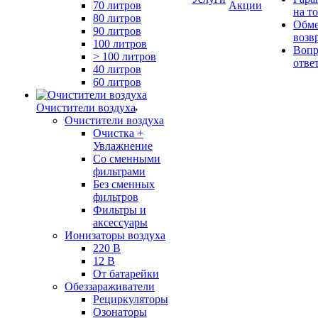
70 литров
Акции
на т
80 литров
Обме
90 литров
возв
100 литров
Вопр
> 100 литров
отве
40 литров
60 литров
Очистители воздуха
Очистители воздуха
Очистка +
Увлажнение
Cо сменными
фильтрами
Без сменных
фильтров
Фильтры и
аксессуары
Ионизаторы воздуха
220 В
12 В
От батарейки
Обеззараживатели
Рециркуляторы
Озонаторы