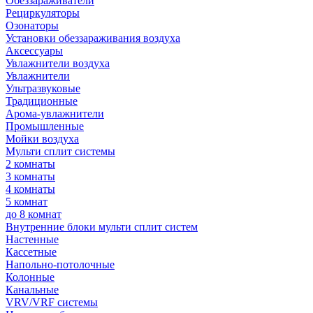
Обеззараживатели
Рециркуляторы
Озонаторы
Установки обеззараживания воздуха
Аксессуары
Увлажнители воздуха
Увлажнители
Ультразвуковые
Традиционные
Арома-увлажнители
Промышленные
Мойки воздуха
Мульти сплит системы
2 комнаты
3 комнаты
4 комнаты
5 комнат
до 8 комнат
Внутренние блоки мульти сплит систем
Настенные
Кассетные
Напольно-потолочные
Колонные
Канальные
VRV/VRF системы